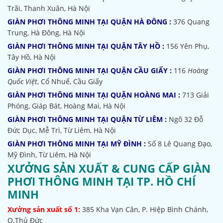
Trãi, Thanh Xuân, Hà Nội
GIÀN PHƠI THÔNG MINH TẠI QUẬN HÀ ĐÔNG :
376 Quang
Trung, Hà Đông, Hà Nội
GIÀN PHƠI THÔNG MINH TẠI QUẬN TÂY HỒ :
156 Yên Phụ,
Tây Hồ, Hà Nội
GIÀN PHƠI THÔNG MINH TẠI QUẬN CẦU GIẤY :
116
Hoàng
Quốc Việt
, Cổ Nhuế, Cầu Giấy
GIÀN PHƠI THÔNG MINH TẠI QUẬN HOÀNG MAI :
713 Giải
Phóng, Giáp Bát, Hoàng Mai, Hà Nội
GIÀN PHƠI THÔNG MINH TẠI QUẬN TỪ LIÊM :
Ngõ 32
Đỗ
Đức Dục, Mễ Trì, Từ Liêm, Hà Nội
GIÀN PHƠI THÔNG MINH TẠI MỸ ĐÌNH :
Số 8 Lê Quang Đạo,
Mỹ Đình, Từ Liêm, Hà Nội
XƯỞNG SẢN XUẤT & CUNG CẤP GIÀN
PHƠI THÔNG MINH TẠI TP. HỒ CHÍ
MINH
Xưởng sản xuất số 1:
385
Kha Vạn Cân, P. Hiệp Bình Chánh,
Q.Thủ Đức