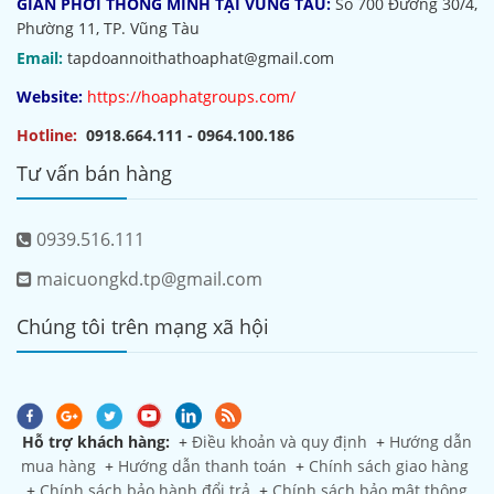
GIÀN PHƠI THÔNG MINH TẠI VŨNG TÀU:
Số 700 Đường 30/4,
Phường 11, TP. Vũng Tàu
Email:
tapdoannoithathoaphat@gmail.com
Website:
https://hoaphatgroups.com/
Hotline:
0918.664.111 - 0964.100.186
Tư vấn bán hàng
0939.516.111
maicuongkd.tp@gmail.com
Chúng tôi trên mạng xã hội
Hỗ trợ khách hàng:
+
Điều khoản và quy định
+
Hướng dẫn
mua hàng
+
Hướng dẫn thanh toán
+
Chính sách giao hàng
+
Chính sách bảo hành đổi trả
+
Chính sách bảo mật thông