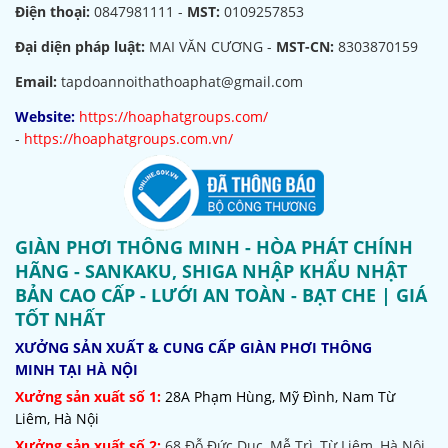
Điện thoại:
0847981111 -
MST:
0109257853
Đại diện pháp luật:
MAI VĂN CƯƠNG -
MST-CN:
8303870159
Email:
tapdoannoithathoaphat@gmail.com
Website:
https://hoaphatgroups.com/
-
https://hoaphatgroups.com.vn/
GIÀN PHƠI THÔNG MINH - HÒA PHÁT CHÍNH
HÃNG - SANKAKU, SHIGA NHẬP KHẨU NHẬT
BẢN CAO CẤP - LƯỚI AN TOÀN - BẠT CHE | GIÁ
TỐT NHẤT
XƯỞNG SẢN XUẤT & CUNG CẤP GIÀN PHƠI THÔNG
MINH TẠI HÀ NỘI
Xưởng sản xuất số 1:
28A Phạm Hùng, Mỹ Đình, Nam Từ
Liêm, Hà Nội
Xưởng sản xuất số 2:
68 Đỗ Đức Dục, Mễ Trì, Từ Liêm, Hà Nội