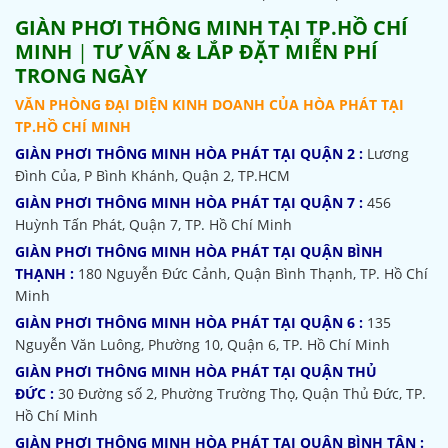
GIÀN PHƠI THÔNG MINH TẠI TP.HỒ CHÍ
MINH
|
TƯ VẤN & LẮP ĐẶT MIỄN PHÍ
TRONG NGÀY
VĂN PHÒNG ĐẠI DIỆN KINH DOANH CỦA HÒA PHÁT TẠI
TP.HỒ CHÍ MINH
GIÀN PHƠI THÔNG MINH HÒA PHÁT TẠI QUẬN 2 :
Lương
Đình Của, P Bình Khánh, Quận 2, TP.HCM
GIÀN PHƠI THÔNG MINH HÒA PHÁT TẠI QUẬN 7 :
456
Huỳnh Tấn Phát, Quận 7, TP. Hồ Chí Minh
GIÀN PHƠI THÔNG MINH HÒA PHÁT TẠI QUẬN BÌNH
THẠNH :
180 Nguyễn Đức Cảnh, Quận Bình Thạnh, TP. Hồ Chí
Minh
GIÀN PHƠI THÔNG MINH HÒA PHÁT TẠI QUẬN 6 :
135
Nguyễn Văn Luông, Phường 10, Quận 6, TP. Hồ Chí Minh
GIÀN PHƠI THÔNG MINH HÒA PHÁT TẠI QUẬN THỦ
ĐỨC :
30 Đường số 2, Phường Trường Thọ, Quận Thủ Đức, TP.
Hồ Chí Minh
GIÀN PHƠI THÔNG MINH HÒA PHÁT TẠI QUẬN BÌNH TÂN :