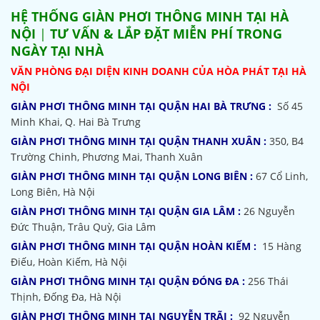
HỆ THỐNG
GIÀN PHƠI THÔNG MINH TẠI HÀ
NỘI
|
TƯ VẤN & LẮP ĐẶT MIỄN PHÍ TRONG
NGÀY TẠI NHÀ
VĂN PHÒNG ĐẠI DIỆN KINH DOANH CỦA HÒA PHÁT TẠI HÀ
NỘI
GIÀN PHƠI THÔNG MINH TẠI QUẬN HAI BÀ TRƯNG :
Số 45
Minh Khai, Q. Hai Bà Trưng
GIÀN PHƠI THÔNG MINH TẠI QUẬN THANH XUÂN :
350, B4
Trường Chinh, Phương Mai, Thanh Xuân
GIÀN PHƠI THÔNG MINH TẠI QUẬN LONG BIÊN :
67 Cổ Linh,
Long Biên, Hà Nội
GIÀN PHƠI THÔNG MINH TẠI QUẬN GIA LÂM :
26 Nguyễn
Đức Thuận, Trâu Quỳ, Gia Lâm
GIÀN PHƠI THÔNG MINH TẠI QUẬN HOÀN KIẾM :
15 Hàng
Điếu, Hoàn Kiếm, Hà Nội
GIÀN PHƠI THÔNG MINH TẠI QUẬN ĐÓNG ĐA :
256 Thái
Thịnh, Đống Đa, Hà Nội
GIÀN PHƠI THÔNG MINH TẠI NGUYỄN TRÃI :
92 Nguyễn