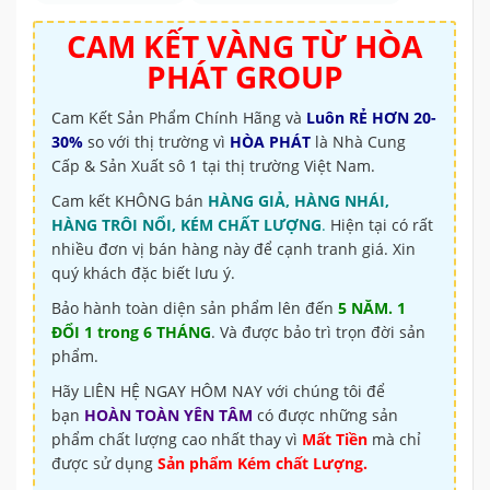
CAM KẾT VÀNG TỪ
HÒA
PHÁT GROUP
Cam Kết Sản Phẩm Chính Hãng và
Luôn RẺ HƠN 20-
30%
so với thị trường vì
HÒA PHÁT
là Nhà Cung
Cấp & Sản Xuất sô 1 tại thị trường Việt Nam.
Cam kết KHÔNG bán
HÀNG GIẢ, HÀNG NHÁI,
HÀNG TRÔI NỔI, KÉM CHẤT LƯỢNG
.
Hiện tại có rất
nhiều đơn vị bán hàng này để cạnh tranh giá. Xin
quý khách đặc biết lưu ý.
Bảo hành toàn diện sản phẩm lên đến
5 NĂM. 1
ĐỔI 1 trong 6 THÁNG
. Và được bảo trì trọn đời sản
phẩm.
Hãy LIÊN HỆ NGAY HÔM NAY với chúng tôi để
bạn
HOÀN TOÀN YÊN TÂM
có được những sản
phẩm chất lượng cao nhất thay vì
Mất Tiền
mà chỉ
được sử dụng
Sản phẩm Kém chất Lượng.