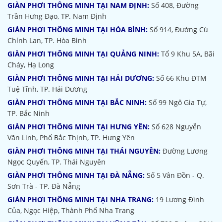
GIÀN PHƠI THÔNG MINH TẠI NAM ĐỊNH:
Số 408, Đường
Trần Hưng Đạo, TP. Nam Định
GIÀN PHƠI THÔNG MINH TẠI HÒA BÌNH:
Số 914, Đường Cù
Chính Lan, TP. Hòa Bình
GIÀN PHƠI THÔNG MINH TẠI QUẢNG NINH:
Tổ 9 Khu 5A, Bãi
Cháy, Hạ Long
GIÀN PHƠI THÔNG MINH TẠI HẢI DƯƠNG:
Số 66 Khu ĐTM
Tuệ Tĩnh, TP. Hải Dương
GIÀN PHƠI THÔNG MINH TẠI BẮC NINH:
Số 99 Ngô Gia Tự,
TP. Bắc Ninh
GIÀN PHƠI THÔNG MINH TẠI HƯNG YÊN:
Số 628 Nguyễn
Văn Linh, Phố Bắc Thịnh, TP. Hưng Yên
GIÀN PHƠI THÔNG MINH TẠI THÁI NGUYÊN:
Đường Lương
Ngọc Quyến, TP. Thái Nguyên
GIÀN PHƠI THÔNG MINH TẠI ĐÀ NẴNG:
Số 5 Vân Đồn - Q.
Sơn Trà - TP. Đà Nẵng
GIÀN PHƠI THÔNG MINH TẠI NHA TRANG:
19 Lương Đình
Của, Ngọc Hiệp, Thành Phố Nha Trang