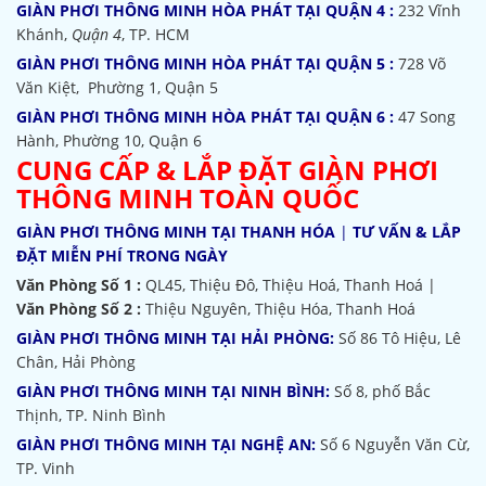
GIÀN PHƠI THÔNG MINH HÒA PHÁT TẠI QUẬN 4 :
232 Vĩnh
Khánh,
Quận 4
, TP. HCM
GIÀN PHƠI THÔNG MINH HÒA PHÁT TẠI QUẬN 5 :
728 Võ
Văn Kiệt, Phường 1, Quận 5
GIÀN PHƠI THÔNG MINH HÒA PHÁT TẠI QUẬN 6 :
47 Song
Hành, Phường 10, Quận 6
CUNG CẤP & LẮP ĐẶT GIÀN PHƠI
THÔNG MINH TOÀN QUỐC
GIÀN PHƠI THÔNG MINH TẠI THANH HÓA
|
TƯ VẤN & LẮP
ĐẶT MIỄN PHÍ TRONG NGÀY
Văn Phòng Số 1 :
QL45, Thiệu Đô, Thiệu Hoá, Thanh Hoá |
Văn Phòng Số 2 :
Thiệu Nguyên, Thiệu Hóa, Thanh Hoá
GIÀN PHƠI THÔNG MINH TẠI HẢI PHÒNG:
Số 86 Tô Hiệu, Lê
Chân, Hải Phòng
GIÀN PHƠI THÔNG MINH TẠI NINH BÌNH:
Số 8, phố Bắc
Thịnh, TP. Ninh Bình
GIÀN PHƠI THÔNG MINH TẠI NGHỆ AN:
Số 6 Nguyễn Văn Cừ,
TP. Vinh