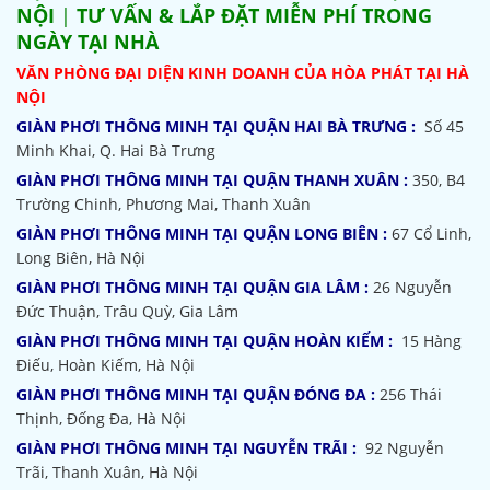
NỘI
|
TƯ VẤN & LẮP ĐẶT MIỄN PHÍ TRONG
NGÀY TẠI NHÀ
VĂN PHÒNG ĐẠI DIỆN KINH DOANH CỦA HÒA PHÁT TẠI HÀ
NỘI
GIÀN PHƠI THÔNG MINH TẠI QUẬN HAI BÀ TRƯNG :
Số 45
Minh Khai, Q. Hai Bà Trưng
GIÀN PHƠI THÔNG MINH TẠI QUẬN THANH XUÂN :
350, B4
Trường Chinh, Phương Mai, Thanh Xuân
GIÀN PHƠI THÔNG MINH TẠI QUẬN LONG BIÊN :
67 Cổ Linh,
Long Biên, Hà Nội
GIÀN PHƠI THÔNG MINH TẠI QUẬN GIA LÂM :
26 Nguyễn
Đức Thuận, Trâu Quỳ, Gia Lâm
GIÀN PHƠI THÔNG MINH TẠI QUẬN HOÀN KIẾM :
15 Hàng
Điếu, Hoàn Kiếm, Hà Nội
GIÀN PHƠI THÔNG MINH TẠI QUẬN ĐÓNG ĐA :
256 Thái
Thịnh, Đống Đa, Hà Nội
GIÀN PHƠI THÔNG MINH TẠI NGUYỄN TRÃI :
92 Nguyễn
Trãi, Thanh Xuân, Hà Nội