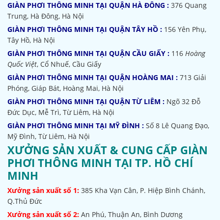
GIÀN PHƠI THÔNG MINH TẠI QUẬN HÀ ĐÔNG :
376 Quang
Trung, Hà Đông, Hà Nội
GIÀN PHƠI THÔNG MINH TẠI QUẬN TÂY HỒ :
156 Yên Phụ,
Tây Hồ, Hà Nội
GIÀN PHƠI THÔNG MINH TẠI QUẬN CẦU GIẤY :
116
Hoàng
Quốc Việt
, Cổ Nhuế, Cầu Giấy
GIÀN PHƠI THÔNG MINH TẠI QUẬN HOÀNG MAI :
713 Giải
Phóng, Giáp Bát, Hoàng Mai, Hà Nội
GIÀN PHƠI THÔNG MINH TẠI QUẬN TỪ LIÊM :
Ngõ 32
Đỗ
Đức Dục, Mễ Trì, Từ Liêm, Hà Nội
GIÀN PHƠI THÔNG MINH TẠI MỸ ĐÌNH :
Số 8 Lê Quang Đạo,
Mỹ Đình, Từ Liêm, Hà Nội
XƯỞNG SẢN XUẤT & CUNG CẤP GIÀN
PHƠI THÔNG MINH TẠI TP. HỒ CHÍ
MINH
Xưởng sản xuất số 1:
385
Kha Vạn Cân, P. Hiệp Bình Chánh,
Q.Thủ Đức
Xưởng sản xuất số 2:
An Phú, Thuận An, Bình Dương