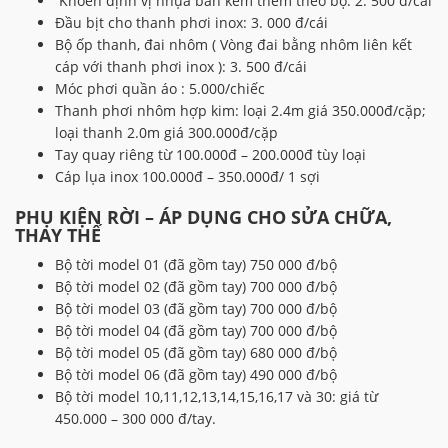
Khoen định vị nhựa bán kèm thêm theo bộ: 2. 500 đ/cái
Đầu bịt cho thanh phơi inox: 3. 000 đ/cái
Bộ ốp thanh, đai nhôm ( Vòng đai bằng nhôm liên kết
cáp với thanh phơi inox ): 3. 500 đ/cái
Móc phơi quần áo : 5.000/chiếc
Thanh phơi nhôm hợp kim: loại 2.4m giá 350.000đ/cặp;
loại thanh 2.0m giá 300.000đ/cặp
Tay quay riêng từ 100.000đ – 200.000đ tùy loại
Cáp lụa inox 100.000đ – 350.000đ/ 1 sợi
PHỤ KIỆN RỜI – ÁP DỤNG CHO SỬA CHỮA,
THAY THẾ
Bộ tời model 01 (đã gồm tay) 750 000 đ/bộ
Bộ tời model 02 (đã gồm tay) 700 000 đ/bộ
Bộ tời model 03 (đã gồm tay) 700 000 đ/bộ
Bộ tời model 04 (đã gồm tay) 700 000 đ/bộ
Bộ tời model 05 (đã gồm tay) 680 000 đ/bộ
Bộ tời model 06 (đã gồm tay) 490 000 đ/bộ
Bộ tời model 10,11,12,13,14,15,16,17 và 30: giá từ
450.000 – 300 000 đ/tay.