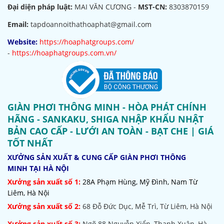
Đại diện pháp luật:
MAI VĂN CƯƠNG -
MST-CN:
8303870159
Email:
tapdoannoithathoaphat@gmail.com
Website:
https://hoaphatgroups.com/
-
https://hoaphatgroups.com.vn/
GIÀN PHƠI THÔNG MINH - HÒA PHÁT CHÍNH
HÃNG - SANKAKU, SHIGA NHẬP KHẨU NHẬT
BẢN CAO CẤP - LƯỚI AN TOÀN - BẠT CHE | GIÁ
TỐT NHẤT
XƯỞNG SẢN XUẤT & CUNG CẤP GIÀN PHƠI THÔNG
MINH TẠI HÀ NỘI
Xưởng sản xuất số 1:
28A Phạm Hùng, Mỹ Đình, Nam Từ
Liêm, Hà Nội
Xưởng sản xuất số 2:
68 Đỗ Đức Dục, Mễ Trì, Từ Liêm, Hà Nội
Xưởng sản xuất số 3:
Ngõ 88 Nguyễn Xiển, Thanh Xuân, Hà