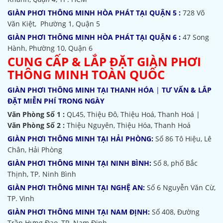
GIÀN PHƠI THÔNG MINH HÒA PHÁT TẠI QUẬN 5 :
728 Võ
Văn Kiệt, Phường 1, Quận 5
GIÀN PHƠI THÔNG MINH HÒA PHÁT TẠI QUẬN 6 :
47 Song
Hành, Phường 10, Quận 6
CUNG CẤP & LẮP ĐẶT GIÀN PHƠI
THÔNG MINH TOÀN QUỐC
GIÀN PHƠI THÔNG MINH TẠI THANH HÓA
|
TƯ VẤN & LẮP
ĐẶT MIỄN PHÍ TRONG NGÀY
Văn Phòng Số 1 :
QL45, Thiệu Đô, Thiệu Hoá, Thanh Hoá |
Văn Phòng Số 2 :
Thiệu Nguyên, Thiệu Hóa, Thanh Hoá
GIÀN PHƠI THÔNG MINH TẠI HẢI PHÒNG:
Số 86 Tô Hiệu, Lê
Chân, Hải Phòng
GIÀN PHƠI THÔNG MINH TẠI NINH BÌNH:
Số 8, phố Bắc
Thịnh, TP. Ninh Bình
GIÀN PHƠI THÔNG MINH TẠI NGHỆ AN:
Số 6 Nguyễn Văn Cừ,
TP. Vinh
GIÀN PHƠI THÔNG MINH TẠI NAM ĐỊNH:
Số 408, Đường
Trần Hưng Đạo, TP. Nam Định