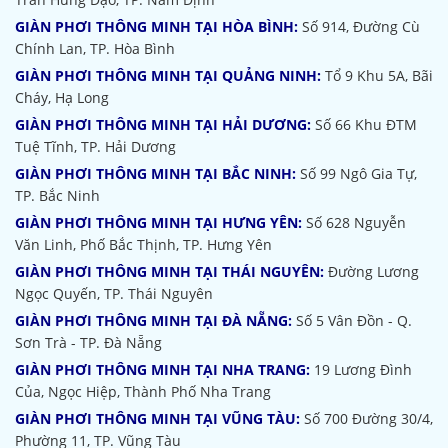
GIÀN PHƠI THÔNG MINH TẠI HÒA BÌNH:
Số 914, Đường Cù
Chính Lan, TP. Hòa Bình
GIÀN PHƠI THÔNG MINH TẠI QUẢNG NINH:
Tổ 9 Khu 5A, Bãi
Cháy, Hạ Long
GIÀN PHƠI THÔNG MINH TẠI HẢI DƯƠNG:
Số 66 Khu ĐTM
Tuệ Tĩnh, TP. Hải Dương
GIÀN PHƠI THÔNG MINH TẠI BẮC NINH:
Số 99 Ngô Gia Tự,
TP. Bắc Ninh
GIÀN PHƠI THÔNG MINH TẠI HƯNG YÊN:
Số 628 Nguyễn
Văn Linh, Phố Bắc Thịnh, TP. Hưng Yên
GIÀN PHƠI THÔNG MINH TẠI THÁI NGUYÊN:
Đường Lương
Ngọc Quyến, TP. Thái Nguyên
GIÀN PHƠI THÔNG MINH TẠI ĐÀ NẴNG:
Số 5 Vân Đồn - Q.
Sơn Trà - TP. Đà Nẵng
GIÀN PHƠI THÔNG MINH TẠI NHA TRANG:
19 Lương Đình
Của, Ngọc Hiệp, Thành Phố Nha Trang
GIÀN PHƠI THÔNG MINH TẠI VŨNG TÀU:
Số 700 Đường 30/4,
Phường 11, TP. Vũng Tàu