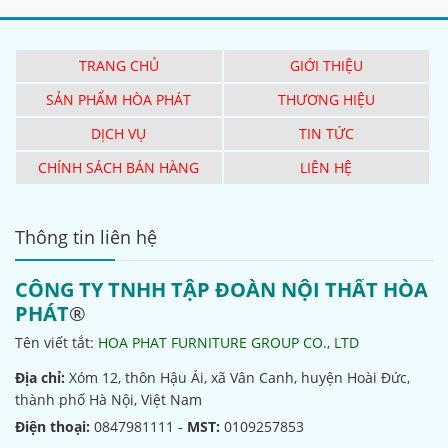
TRANG CHỦ
GIỚI THIỆU
SẢN PHẨM HÒA PHÁT
THƯƠNG HIỆU
DỊCH VỤ
TIN TỨC
CHÍNH SÁCH BÁN HÀNG
LIÊN HỆ
Thông tin liên hệ
CÔNG TY TNHH TẬP ĐOÀN NỘI THẤT HÒA
PHÁT
®
Tên viết tắt:
HOA PHAT FURNITURE GROUP CO., LTD
Địa chỉ:
Xóm 12, thôn Hậu Ái, xã Vân Canh, huyện Hoài Đức,
thành phố Hà Nội, Việt Nam
Điện thoại:
0847981111 -
MST:
0109257853