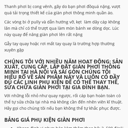
Thanh phơi bị cong vênh, gãy do bạn phơi đồquá nặng, vượt
quá tải trọng thiết kế của giàn phơi thông minh quần áo.
Các vòng bi ở pully và dẫn hướng vỡ, kẹt làm dây cáp không
lăn mà chỉ có thể trượt qua làm mòn bánh xe dòng dọc. Lúc
này quay để nâng giàn phơi lên rất nặng
Gẫy tay quay hoặc rơi mất tay quay là trường hợp thường
xuyên gặp
CHÚNG TÔI VỚI NHIỀU NĂM HOẠT ĐỘNG: SẢN
XUẤT, CUNG CẤP, LẮP ĐẶT GIÀN PHƠI THÔNG
MINH TẠI HÀ NỘI VÀ SÀI GÒN CHÚNG TÔI
HIỂU RÕ VỀ SẢN PHẨM NÀY VÀ LUÔN CÓ ĐẦY
ĐỦ CÁC LINH PHỤ KIỆN ĐỂ CÓ THỂ THAY THẾ,
SỬA CHỮA GIÀN PHƠI TẠI GIA ĐÌNH BẠN.
Với những lỗi nhỏ như quay ngược, rối cáp bạn hoàn toàn có
thể tự sửa chữa tại nhà mà không cần đến nhên viên kĩ thuật.
Hãy gọi cho chúng tôi nếu bạn không thể tự khắc phục được.
BẢNG GIÁ PHỤ KIỆN GIÀN PHƠI