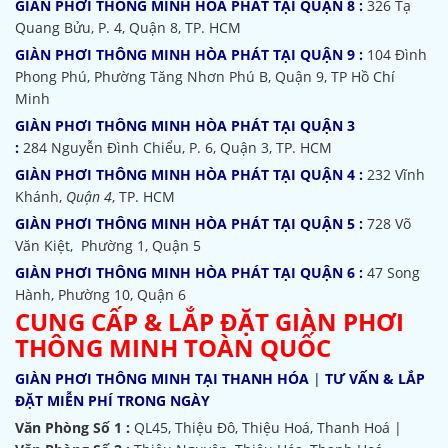
GIÀN PHƠI THÔNG MINH HÒA PHÁT TẠI QUẬN 8 :
326 Tạ
Quang Bửu, P. 4, Quận 8, TP. HCM
GIÀN PHƠI THÔNG MINH HÒA PHÁT TẠI QUẬN 9 :
104 Đình
Phong Phú, Phường Tăng Nhơn Phú B, Quận 9, TP Hồ Chí
Minh
GIÀN PHƠI THÔNG MINH HÒA PHÁT TẠI QUẬN 3
:
284 Nguyễn Đình Chiểu, P. 6, Quận 3, TP. HCM
GIÀN PHƠI THÔNG MINH HÒA PHÁT TẠI QUẬN 4 :
232 Vĩnh
Khánh,
Quận 4
, TP. HCM
GIÀN PHƠI THÔNG MINH HÒA PHÁT TẠI QUẬN 5 :
728 Võ
Văn Kiệt, Phường 1, Quận 5
GIÀN PHƠI THÔNG MINH HÒA PHÁT TẠI QUẬN 6 :
47 Song
Hành, Phường 10, Quận 6
CUNG CẤP & LẮP ĐẶT GIÀN PHƠI
THÔNG MINH TOÀN QUỐC
GIÀN PHƠI THÔNG MINH TẠI THANH HÓA
|
TƯ VẤN & LẮP
ĐẶT MIỄN PHÍ TRONG NGÀY
Văn Phòng Số 1 :
QL45, Thiệu Đô, Thiệu Hoá, Thanh Hoá |