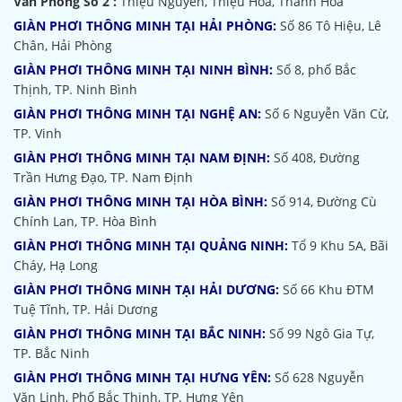
Văn Phòng Số 2 :
Thiệu Nguyên, Thiệu Hóa, Thanh Hoá
GIÀN PHƠI THÔNG MINH TẠI HẢI PHÒNG:
Số 86 Tô Hiệu, Lê
Chân, Hải Phòng
GIÀN PHƠI THÔNG MINH TẠI NINH BÌNH:
Số 8, phố Bắc
Thịnh, TP. Ninh Bình
GIÀN PHƠI THÔNG MINH TẠI NGHỆ AN:
Số 6 Nguyễn Văn Cừ,
TP. Vinh
GIÀN PHƠI THÔNG MINH TẠI NAM ĐỊNH:
Số 408, Đường
Trần Hưng Đạo, TP. Nam Định
GIÀN PHƠI THÔNG MINH TẠI HÒA BÌNH:
Số 914, Đường Cù
Chính Lan, TP. Hòa Bình
GIÀN PHƠI THÔNG MINH TẠI QUẢNG NINH:
Tổ 9 Khu 5A, Bãi
Cháy, Hạ Long
GIÀN PHƠI THÔNG MINH TẠI HẢI DƯƠNG:
Số 66 Khu ĐTM
Tuệ Tĩnh, TP. Hải Dương
GIÀN PHƠI THÔNG MINH TẠI BẮC NINH:
Số 99 Ngô Gia Tự,
TP. Bắc Ninh
GIÀN PHƠI THÔNG MINH TẠI HƯNG YÊN:
Số 628 Nguyễn
Văn Linh, Phố Bắc Thịnh, TP. Hưng Yên