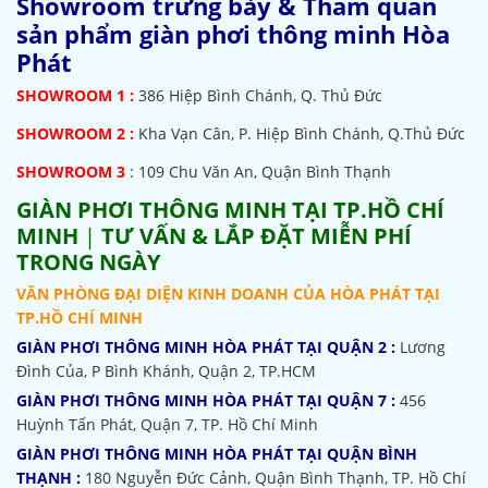
Showroom trưng bày & Tham quan
sản phẩm giàn phơi thông minh Hòa
Phát
SHOWROOM
1 :
386 Hiệp Bình Chánh, Q. Thủ Đức
SHOWROOM 2 :
Kha Vạn Cân, P. Hiệp Bình Chánh, Q.Thủ Đức
SHOWROOM 3
: 109 Chu Văn An, Quận Bình Thạnh
GIÀN PHƠI THÔNG MINH TẠI TP.HỒ CHÍ
MINH
|
TƯ VẤN & LẮP ĐẶT MIỄN PHÍ
TRONG NGÀY
VĂN PHÒNG ĐẠI DIỆN KINH DOANH CỦA HÒA PHÁT TẠI
TP.HỒ CHÍ MINH
GIÀN PHƠI THÔNG MINH HÒA PHÁT TẠI QUẬN 2 :
Lương
Đình Của, P Bình Khánh, Quận 2, TP.HCM
GIÀN PHƠI THÔNG MINH HÒA PHÁT TẠI QUẬN 7 :
456
Huỳnh Tấn Phát, Quận 7, TP. Hồ Chí Minh
GIÀN PHƠI THÔNG MINH HÒA PHÁT TẠI QUẬN BÌNH
THẠNH :
180 Nguyễn Đức Cảnh, Quận Bình Thạnh, TP. Hồ Chí