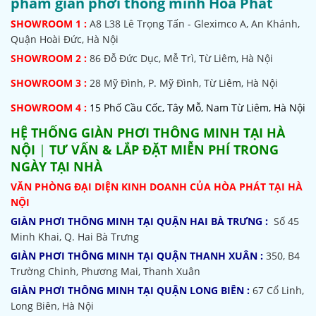
phẩm giàn phơi thông minh Hòa Phát
SHOWROOM
1 :
A8 L38 Lê Trọng Tấn - Gleximco A, An Khánh,
Quận Hoài Đức, Hà Nội
SHOWROOM 2 :
86 Đỗ Đức Dục, Mễ Trì, Từ Liêm, Hà Nội
SHOWROOM
3 :
28 Mỹ Đình, P. Mỹ Đình, Từ Liêm, Hà Nội
SHOWROOM 4 :
15 Phố Cầu Cốc, Tây Mỗ, Nam Từ Liêm, Hà Nội
HỆ THỐNG
GIÀN PHƠI THÔNG MINH TẠI HÀ
NỘI
|
TƯ VẤN & LẮP ĐẶT MIỄN PHÍ TRONG
NGÀY TẠI NHÀ
VĂN PHÒNG ĐẠI DIỆN KINH DOANH CỦA HÒA PHÁT TẠI HÀ
NỘI
GIÀN PHƠI THÔNG MINH TẠI QUẬN HAI BÀ TRƯNG :
Số 45
Minh Khai, Q. Hai Bà Trưng
GIÀN PHƠI THÔNG MINH TẠI QUẬN THANH XUÂN :
350, B4
Trường Chinh, Phương Mai, Thanh Xuân
GIÀN PHƠI THÔNG MINH TẠI QUẬN LONG BIÊN :
67 Cổ Linh,
Long Biên, Hà Nội