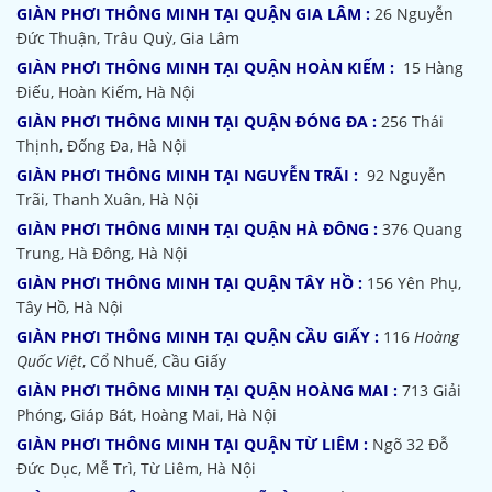
GIÀN PHƠI THÔNG MINH TẠI QUẬN GIA LÂM :
26 Nguyễn
Đức Thuận, Trâu Quỳ, Gia Lâm
GIÀN PHƠI THÔNG MINH TẠI QUẬN HOÀN KIẾM :
15 Hàng
Điếu, Hoàn Kiếm, Hà Nội
GIÀN PHƠI THÔNG MINH TẠI QUẬN ĐÓNG ĐA :
256 Thái
Thịnh, Đống Đa, Hà Nội
GIÀN PHƠI THÔNG MINH TẠI NGUYỄN TRÃI :
92 Nguyễn
Trãi, Thanh Xuân, Hà Nội
GIÀN PHƠI THÔNG MINH TẠI QUẬN HÀ ĐÔNG :
376 Quang
Trung, Hà Đông, Hà Nội
GIÀN PHƠI THÔNG MINH TẠI QUẬN TÂY HỒ :
156 Yên Phụ,
Tây Hồ, Hà Nội
GIÀN PHƠI THÔNG MINH TẠI QUẬN CẦU GIẤY :
116
Hoàng
Quốc Việt
, Cổ Nhuế, Cầu Giấy
GIÀN PHƠI THÔNG MINH TẠI QUẬN HOÀNG MAI :
713 Giải
Phóng, Giáp Bát, Hoàng Mai, Hà Nội
GIÀN PHƠI THÔNG MINH TẠI QUẬN TỪ LIÊM :
Ngõ 32
Đỗ
Đức Dục, Mễ Trì, Từ Liêm, Hà Nội