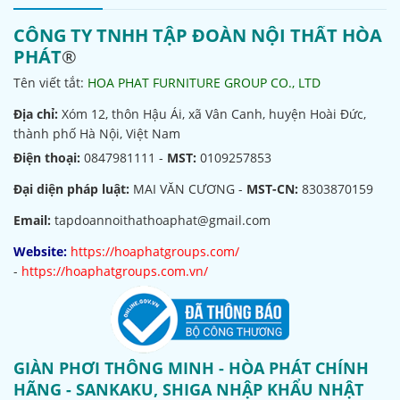
CÔNG TY TNHH TẬP ĐOÀN NỘI THẤT HÒA
PHÁT
®
Tên viết tắt:
HOA PHAT FURNITURE GROUP CO., LTD
Địa chỉ:
Xóm 12, thôn Hậu Ái, xã Vân Canh, huyện Hoài Đức,
thành phố Hà Nội, Việt Nam
Điện thoại:
0847981111 -
MST:
0109257853
Đại diện pháp luật:
MAI VĂN CƯƠNG -
MST-CN:
8303870159
Email:
tapdoannoithathoaphat@gmail.com
Website:
https://hoaphatgroups.com/
-
https://hoaphatgroups.com.vn/
GIÀN PHƠI THÔNG MINH - HÒA PHÁT CHÍNH
HÃNG - SANKAKU, SHIGA NHẬP KHẨU NHẬT