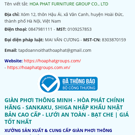
Tên viết tắt:
HOA PHAT FURNITURE GROUP CO., LTD
Địa chỉ:
Xóm 12, thôn Hậu Ái, xã Vân Canh, huyện Hoài Đức,
thành phố Hà Nội, Việt Nam
Điện thoại:
0847981111 -
MST:
0109257853
Đại diện pháp luật:
MAI VĂN CƯƠNG -
MST-CN:
8303870159
Email:
tapdoannoithathoaphat@gmail.com
Website:
https://hoaphatgroups.com/
-
https://hoaphatgroups.com.vn/
GIÀN PHƠI THÔNG MINH - HÒA PHÁT CHÍNH
HÃNG - SANKAKU, SHIGA NHẬP KHẨU NHẬT
BẢN CAO CẤP - LƯỚI AN TOÀN - BẠT CHE | GIÁ
TỐT NHẤT
XƯỞNG SẢN XUẤT & CUNG CẤP GIÀN PHƠI THÔNG