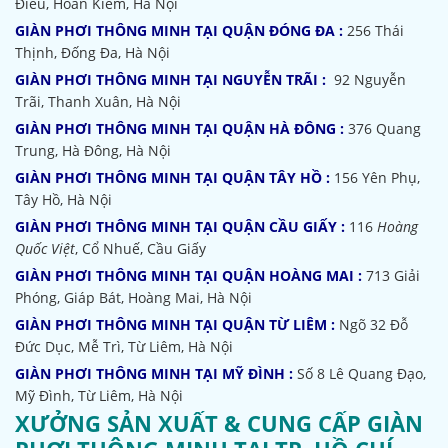
Điếu, Hoàn Kiếm, Hà Nội
GIÀN PHƠI THÔNG MINH TẠI QUẬN ĐÓNG ĐA :
256 Thái
Thịnh, Đống Đa, Hà Nội
GIÀN PHƠI THÔNG MINH TẠI NGUYỄN TRÃI :
92 Nguyễn
Trãi, Thanh Xuân, Hà Nội
GIÀN PHƠI THÔNG MINH TẠI QUẬN HÀ ĐÔNG :
376 Quang
Trung, Hà Đông, Hà Nội
GIÀN PHƠI THÔNG MINH TẠI QUẬN TÂY HỒ :
156 Yên Phụ,
Tây Hồ, Hà Nội
GIÀN PHƠI THÔNG MINH TẠI QUẬN CẦU GIẤY :
116
Hoàng
Quốc Việt
, Cổ Nhuế, Cầu Giấy
GIÀN PHƠI THÔNG MINH TẠI QUẬN HOÀNG MAI :
713 Giải
Phóng, Giáp Bát, Hoàng Mai, Hà Nội
GIÀN PHƠI THÔNG MINH TẠI QUẬN TỪ LIÊM :
Ngõ 32
Đỗ
Đức Dục, Mễ Trì, Từ Liêm, Hà Nội
GIÀN PHƠI THÔNG MINH TẠI MỸ ĐÌNH :
Số 8 Lê Quang Đạo,
Mỹ Đình, Từ Liêm, Hà Nội
XƯỞNG SẢN XUẤT & CUNG CẤP GIÀN