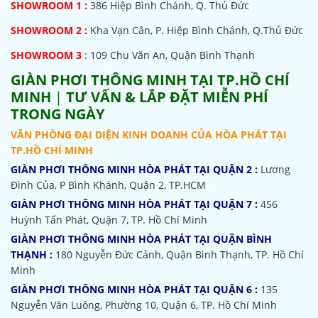
SHOWROOM
1 :
386 Hiệp Bình Chánh, Q. Thủ Đức
SHOWROOM 2 :
Kha Vạn Cân, P. Hiệp Bình Chánh, Q.Thủ Đức
SHOWROOM 3
: 109 Chu Văn An, Quận Bình Thạnh
GIÀN PHƠI THÔNG MINH TẠI TP.HỒ CHÍ
MINH
|
TƯ VẤN & LẮP ĐẶT MIỄN PHÍ
TRONG NGÀY
VĂN PHÒNG ĐẠI DIỆN KINH DOANH CỦA HÒA PHÁT TẠI
TP.HỒ CHÍ MINH
GIÀN PHƠI THÔNG MINH HÒA PHÁT TẠI QUẬN 2 :
Lương
Đình Của, P Bình Khánh, Quận 2, TP.HCM
GIÀN PHƠI THÔNG MINH HÒA PHÁT TẠI QUẬN 7 :
456
Huỳnh Tấn Phát, Quận 7, TP. Hồ Chí Minh
GIÀN PHƠI THÔNG MINH HÒA PHÁT TẠI QUẬN BÌNH
THẠNH :
180 Nguyễn Đức Cảnh, Quận Bình Thạnh, TP. Hồ Chí
Minh
GIÀN PHƠI THÔNG MINH HÒA PHÁT TẠI QUẬN 6 :
135
Nguyễn Văn Luông, Phường 10, Quận 6, TP. Hồ Chí Minh