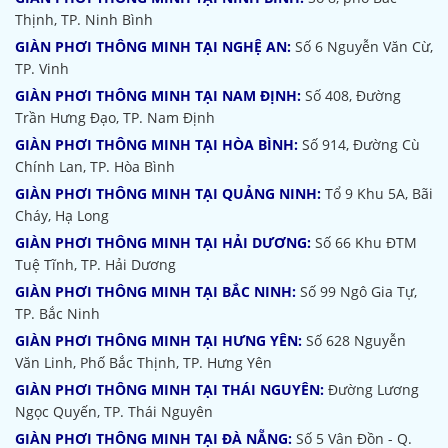
Thịnh, TP. Ninh Bình
GIÀN PHƠI THÔNG MINH TẠI NGHỆ AN:
Số 6 Nguyễn Văn Cừ,
TP. Vinh
GIÀN PHƠI THÔNG MINH TẠI NAM ĐỊNH:
Số 408, Đường
Trần Hưng Đạo, TP. Nam Định
GIÀN PHƠI THÔNG MINH TẠI HÒA BÌNH:
Số 914, Đường Cù
Chính Lan, TP. Hòa Bình
GIÀN PHƠI THÔNG MINH TẠI QUẢNG NINH:
Tổ 9 Khu 5A, Bãi
Cháy, Hạ Long
GIÀN PHƠI THÔNG MINH TẠI HẢI DƯƠNG:
Số 66 Khu ĐTM
Tuệ Tĩnh, TP. Hải Dương
GIÀN PHƠI THÔNG MINH TẠI BẮC NINH:
Số 99 Ngô Gia Tự,
TP. Bắc Ninh
GIÀN PHƠI THÔNG MINH TẠI HƯNG YÊN:
Số 628 Nguyễn
Văn Linh, Phố Bắc Thịnh, TP. Hưng Yên
GIÀN PHƠI THÔNG MINH TẠI THÁI NGUYÊN:
Đường Lương
Ngọc Quyến, TP. Thái Nguyên
GIÀN PHƠI THÔNG MINH TẠI ĐÀ NẴNG:
Số 5 Vân Đồn - Q.