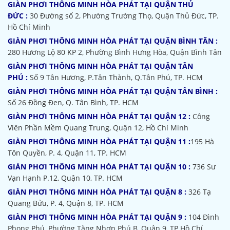
GIÀN PHƠI THÔNG MINH HÒA PHÁT TẠI QUẬN THỦ
ĐỨC :
30 Đường số 2, Phường Trường Thọ, Quận Thủ Đức, TP.
Hồ Chí Minh
GIÀN PHƠI THÔNG MINH HÒA PHÁT TẠI QUẬN BÌNH TÂN :
280 Hương Lộ 80 KP 2, Phường Bình Hưng Hòa, Quận Bình Tân
GIÀN PHƠI THÔNG MINH HÒA PHÁT TẠI QUẬN TÂN
PHÚ :
Số 9 Tân Hương, P.Tân Thành, Q.Tân Phú, TP. HCM
GIÀN PHƠI THÔNG MINH HÒA PHÁT TẠI QUẬN TÂN BÌNH :
Số 26 Đồng Đen, Q. Tân Bình, TP. HCM
GIÀN PHƠI THÔNG MINH HÒA PHÁT TẠI QUẬN 12 :
Công
Viên Phần Mềm Quang Trung, Quận 12, Hồ Chí Minh
GIÀN PHƠI THÔNG MINH HÒA PHÁT TẠI QUẬN 11 :
195 Hà
Tôn Quyền, P. 4, Quận 11, TP. HCM
GIÀN PHƠI THÔNG MINH HÒA PHÁT TẠI QUẬN 10 :
736 Sư
Vạn Hạnh P.12, Quận 10, TP. HCM
GIÀN PHƠI THÔNG MINH HÒA PHÁT TẠI QUẬN 8 :
326 Tạ
Quang Bửu, P. 4, Quận 8, TP. HCM
GIÀN PHƠI THÔNG MINH HÒA PHÁT TẠI QUẬN 9 :
104 Đình
Phong Phú, Phường Tăng Nhơn Phú B, Quận 9, TP Hồ Chí