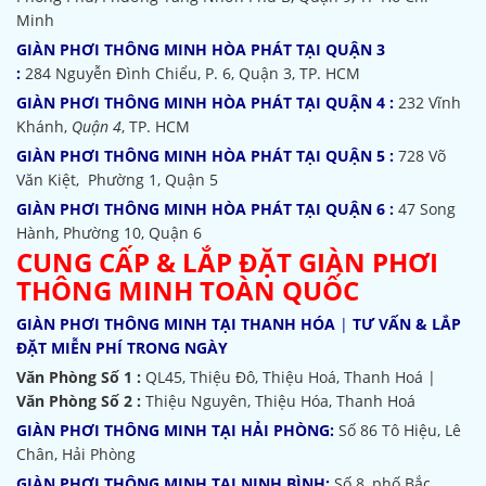
Minh
GIÀN PHƠI THÔNG MINH HÒA PHÁT TẠI QUẬN 3
:
284 Nguyễn Đình Chiểu, P. 6, Quận 3, TP. HCM
GIÀN PHƠI THÔNG MINH HÒA PHÁT TẠI QUẬN 4 :
232 Vĩnh
Khánh,
Quận 4
, TP. HCM
GIÀN PHƠI THÔNG MINH HÒA PHÁT TẠI QUẬN 5 :
728 Võ
Văn Kiệt, Phường 1, Quận 5
GIÀN PHƠI THÔNG MINH HÒA PHÁT TẠI QUẬN 6 :
47 Song
Hành, Phường 10, Quận 6
CUNG CẤP & LẮP ĐẶT GIÀN PHƠI
THÔNG MINH TOÀN QUỐC
GIÀN PHƠI THÔNG MINH TẠI THANH HÓA
|
TƯ VẤN & LẮP
ĐẶT MIỄN PHÍ TRONG NGÀY
Văn Phòng Số 1 :
QL45, Thiệu Đô, Thiệu Hoá, Thanh Hoá |
Văn Phòng Số 2 :
Thiệu Nguyên, Thiệu Hóa, Thanh Hoá
GIÀN PHƠI THÔNG MINH TẠI HẢI PHÒNG:
Số 86 Tô Hiệu, Lê
Chân, Hải Phòng
GIÀN PHƠI THÔNG MINH TẠI NINH BÌNH:
Số 8, phố Bắc