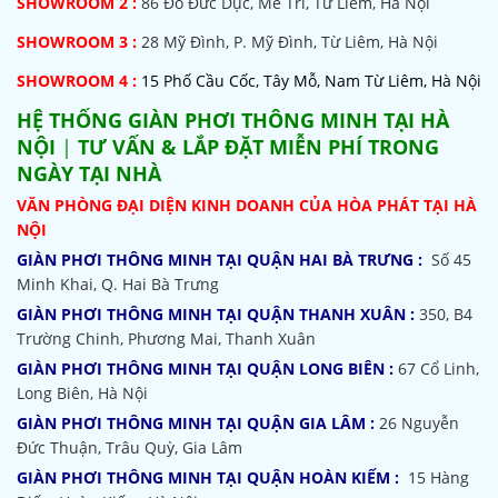
SHOWROOM 2 :
86 Đỗ Đức Dục, Mễ Trì, Từ Liêm, Hà Nội
SHOWROOM
3 :
28 Mỹ Đình, P. Mỹ Đình, Từ Liêm, Hà Nội
SHOWROOM 4 :
15 Phố Cầu Cốc, Tây Mỗ, Nam Từ Liêm, Hà Nội
HỆ THỐNG
GIÀN PHƠI THÔNG MINH TẠI HÀ
NỘI
|
TƯ VẤN & LẮP ĐẶT MIỄN PHÍ TRONG
NGÀY TẠI NHÀ
VĂN PHÒNG ĐẠI DIỆN KINH DOANH CỦA HÒA PHÁT TẠI HÀ
NỘI
GIÀN PHƠI THÔNG MINH TẠI QUẬN HAI BÀ TRƯNG :
Số 45
Minh Khai, Q. Hai Bà Trưng
GIÀN PHƠI THÔNG MINH TẠI QUẬN THANH XUÂN :
350, B4
Trường Chinh, Phương Mai, Thanh Xuân
GIÀN PHƠI THÔNG MINH TẠI QUẬN LONG BIÊN :
67 Cổ Linh,
Long Biên, Hà Nội
GIÀN PHƠI THÔNG MINH TẠI QUẬN GIA LÂM :
26 Nguyễn
Đức Thuận, Trâu Quỳ, Gia Lâm
GIÀN PHƠI THÔNG MINH TẠI QUẬN HOÀN KIẾM :
15 Hàng