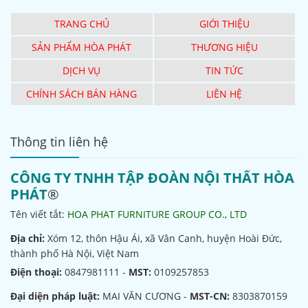
TRANG CHỦ
GIỚI THIỆU
SẢN PHẨM HÒA PHÁT
THƯƠNG HIỆU
DỊCH VỤ
TIN TỨC
CHÍNH SÁCH BÁN HÀNG
LIÊN HỆ
Thông tin liên hệ
CÔNG TY TNHH TẬP ĐOÀN NỘI THẤT HÒA
PHÁT
®
Tên viết tắt:
HOA PHAT FURNITURE GROUP CO., LTD
Địa chỉ:
Xóm 12, thôn Hậu Ái, xã Vân Canh, huyện Hoài Đức,
thành phố Hà Nội, Việt Nam
Điện thoại:
0847981111 -
MST:
0109257853
Đại diện pháp luật:
MAI VĂN CƯƠNG -
MST-CN:
8303870159