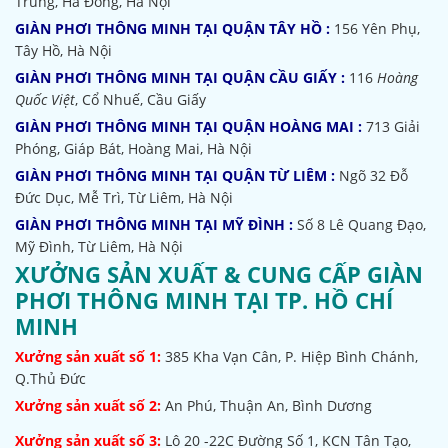
Trung, Hà Đông, Hà Nội
GIÀN PHƠI THÔNG MINH TẠI QUẬN TÂY HỒ :
156 Yên Phụ,
Tây Hồ, Hà Nội
GIÀN PHƠI THÔNG MINH TẠI QUẬN CẦU GIẤY :
116
Hoàng
Quốc Việt
, Cổ Nhuế, Cầu Giấy
GIÀN PHƠI THÔNG MINH TẠI QUẬN HOÀNG MAI :
713 Giải
Phóng, Giáp Bát, Hoàng Mai, Hà Nội
GIÀN PHƠI THÔNG MINH TẠI QUẬN TỪ LIÊM :
Ngõ 32
Đỗ
Đức Dục, Mễ Trì, Từ Liêm, Hà Nội
GIÀN PHƠI THÔNG MINH TẠI MỸ ĐÌNH :
Số 8 Lê Quang Đạo,
Mỹ Đình, Từ Liêm, Hà Nội
XƯỞNG SẢN XUẤT & CUNG CẤP GIÀN
PHƠI THÔNG MINH TẠI TP. HỒ CHÍ
MINH
Xưởng sản xuất số 1:
385
Kha Vạn Cân, P. Hiệp Bình Chánh,
Q.Thủ Đức
Xưởng sản xuất số 2:
An Phú, Thuận An, Bình Dương
Xưởng sản xuất số 3:
Lô 20 -22C Đường Số 1, KCN Tân Tạo,