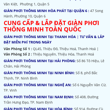
Văn Kiệt, Phường 1, Quận 5
GIÀN PHƠI THÔNG MINH HÒA PHÁT TẠI QUẬN 6 :
47 Song
Hành, Phường 10, Quận 6
CUNG CẤP & LẮP ĐẶT GIÀN PHƠI
THÔNG MINH TOÀN QUỐC
GIÀN PHƠI THÔNG MINH TẠI THANH HÓA
|
TƯ VẤN & LẮP
ĐẶT MIỄN PHÍ TRONG NGÀY
Văn Phòng Số 1 :
QL45, Thiệu Đô, Thiệu Hoá, Thanh Hoá |
Văn Phòng Số 2 :
Thiệu Nguyên, Thiệu Hóa, Thanh Hoá
GIÀN PHƠI THÔNG MINH TẠI HẢI PHÒNG:
Số 86 Tô Hiệu, Lê
Chân, Hải Phòng
GIÀN PHƠI THÔNG MINH TẠI NINH BÌNH:
Số 8, phố Bắc
Thịnh, TP. Ninh Bình
GIÀN PHƠI THÔNG MINH TẠI NGHỆ AN:
Số 6 Nguyễn Văn Cừ,
TP. Vinh
GIÀN PHƠI THÔNG MINH TẠI NAM ĐỊNH:
Số 408, Đường
Trần Hưng Đạo, TP. Nam Định
GIÀN PHƠI THÔNG MINH TẠI HÒA BÌNH:
Số 914, Đường Cù