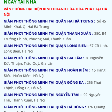
NGÀY TẠI NHÀ
VĂN PHÒNG ĐẠI DIỆN KINH DOANH CỦA HÒA PHÁT TẠI HÀ
NỘI
GIÀN PHƠI THÔNG MINH TẠI QUẬN HAI BÀ TRƯNG :
Số 45
Minh Khai, Q. Hai Bà Trưng
GIÀN PHƠI THÔNG MINH TẠI QUẬN THANH XUÂN :
350, B4
Trường Chinh, Phương Mai, Thanh Xuân
GIÀN PHƠI THÔNG MINH TẠI QUẬN LONG BIÊN :
67 Cổ Linh,
Long Biên, Hà Nội
GIÀN PHƠI THÔNG MINH TẠI QUẬN GIA LÂM :
26 Nguyễn
Đức Thuận, Trâu Quỳ, Gia Lâm
GIÀN PHƠI THÔNG MINH TẠI QUẬN HOÀN KIẾM :
15 Hàng
Điếu, Hoàn Kiếm, Hà Nội
GIÀN PHƠI THÔNG MINH TẠI QUẬN ĐÓNG ĐA :
256 Thái
Thịnh, Đống Đa, Hà Nội
GIÀN PHƠI THÔNG MINH TẠI NGUYỄN TRÃI :
92 Nguyễn
Trãi, Thanh Xuân, Hà Nội
GIÀN PHƠI THÔNG MINH TẠI QUẬN HÀ ĐÔNG :
376 Quang