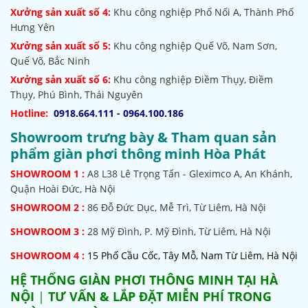
Xưởng sản xuất số 4:
Khu công nghiệp Phố Nối A, Thành Phố
Hưng Yên
Xưởng sản xuất số 5:
Khu công nghiệp Quế Võ,
Nam Sơn,
Quế Võ, Bắc Ninh
Xưởng sản xuất số 6:
Khu công nghiệp Điềm Thụy, Điềm
Thụy, Phú Bình, Thái Nguyên
Hotline:
0918.664.111 - 0964.100.186
Showroom trưng bày & Tham quan sản
phẩm giàn phơi thông minh Hòa Phát
SHOWROOM
1 :
A8 L38 Lê Trọng Tấn - Gleximco A, An Khánh,
Quận Hoài Đức, Hà Nội
SHOWROOM 2 :
86 Đỗ Đức Dục, Mễ Trì, Từ Liêm, Hà Nội
SHOWROOM
3 :
28 Mỹ Đình, P. Mỹ Đình, Từ Liêm, Hà Nội
SHOWROOM 4 :
15 Phố Cầu Cốc, Tây Mỗ, Nam Từ Liêm, Hà Nội
HỆ THỐNG
GIÀN PHƠI THÔNG MINH TẠI HÀ
NỘI
|
TƯ VẤN & LẮP ĐẶT MIỄN PHÍ TRONG