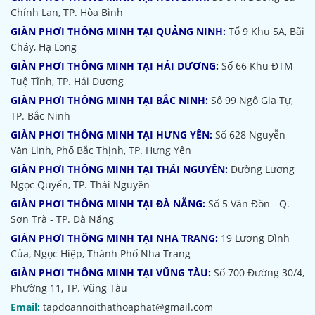
Chính Lan, TP. Hòa Bình
GIÀN PHƠI THÔNG MINH TẠI QUẢNG NINH:
Tổ 9 Khu 5A, Bãi
Cháy, Hạ Long
GIÀN PHƠI THÔNG MINH TẠI HẢI DƯƠNG:
Số 66 Khu ĐTM
Tuệ Tĩnh, TP. Hải Dương
GIÀN PHƠI THÔNG MINH TẠI BẮC NINH:
Số 99 Ngô Gia Tự,
TP. Bắc Ninh
GIÀN PHƠI THÔNG MINH TẠI HƯNG YÊN:
Số 628 Nguyễn
Văn Linh, Phố Bắc Thịnh, TP. Hưng Yên
GIÀN PHƠI THÔNG MINH TẠI THÁI NGUYÊN:
Đường Lương
Ngọc Quyến, TP. Thái Nguyên
GIÀN PHƠI THÔNG MINH TẠI ĐÀ NẴNG:
Số 5 Vân Đồn - Q.
Sơn Trà - TP. Đà Nẵng
GIÀN PHƠI THÔNG MINH TẠI NHA TRANG:
19 Lương Đình
Của, Ngọc Hiệp, Thành Phố Nha Trang
GIÀN PHƠI THÔNG MINH TẠI VŨNG TÀU:
Số 700 Đường 30/4,
Phường 11, TP. Vũng Tàu
Email:
tapdoannoithathoaphat@gmail.com