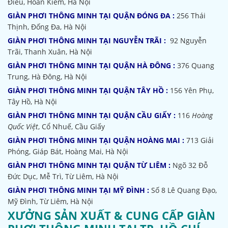
Điếu, Hoàn Kiếm, Hà Nội
GIÀN PHƠI THÔNG MINH TẠI QUẬN ĐÓNG ĐA :
256 Thái
Thịnh, Đống Đa, Hà Nội
GIÀN PHƠI THÔNG MINH TẠI NGUYỄN TRÃI :
92 Nguyễn
Trãi, Thanh Xuân, Hà Nội
GIÀN PHƠI THÔNG MINH TẠI QUẬN HÀ ĐÔNG :
376 Quang
Trung, Hà Đông, Hà Nội
GIÀN PHƠI THÔNG MINH TẠI QUẬN TÂY HỒ :
156 Yên Phụ,
Tây Hồ, Hà Nội
GIÀN PHƠI THÔNG MINH TẠI QUẬN CẦU GIẤY :
116
Hoàng
Quốc Việt
, Cổ Nhuế, Cầu Giấy
GIÀN PHƠI THÔNG MINH TẠI QUẬN HOÀNG MAI :
713 Giải
Phóng, Giáp Bát, Hoàng Mai, Hà Nội
GIÀN PHƠI THÔNG MINH TẠI QUẬN TỪ LIÊM :
Ngõ 32
Đỗ
Đức Dục, Mễ Trì, Từ Liêm, Hà Nội
GIÀN PHƠI THÔNG MINH TẠI MỸ ĐÌNH :
Số 8 Lê Quang Đạo,
Mỹ Đình, Từ Liêm, Hà Nội
XƯỞNG SẢN XUẤT & CUNG CẤP GIÀN