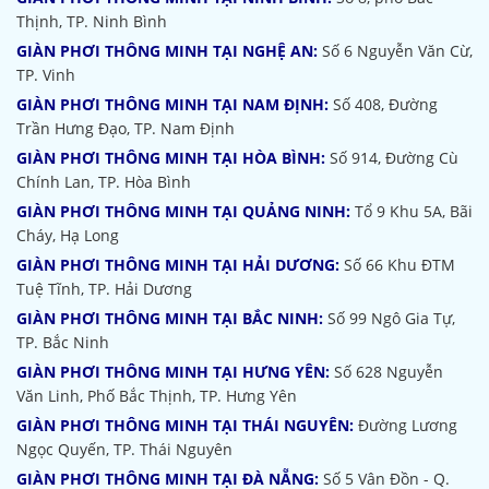
Thịnh, TP. Ninh Bình
GIÀN PHƠI THÔNG MINH TẠI NGHỆ AN:
Số 6 Nguyễn Văn Cừ,
TP. Vinh
GIÀN PHƠI THÔNG MINH TẠI NAM ĐỊNH:
Số 408, Đường
Trần Hưng Đạo, TP. Nam Định
GIÀN PHƠI THÔNG MINH TẠI HÒA BÌNH:
Số 914, Đường Cù
Chính Lan, TP. Hòa Bình
GIÀN PHƠI THÔNG MINH TẠI QUẢNG NINH:
Tổ 9 Khu 5A, Bãi
Cháy, Hạ Long
GIÀN PHƠI THÔNG MINH TẠI HẢI DƯƠNG:
Số 66 Khu ĐTM
Tuệ Tĩnh, TP. Hải Dương
GIÀN PHƠI THÔNG MINH TẠI BẮC NINH:
Số 99 Ngô Gia Tự,
TP. Bắc Ninh
GIÀN PHƠI THÔNG MINH TẠI HƯNG YÊN:
Số 628 Nguyễn
Văn Linh, Phố Bắc Thịnh, TP. Hưng Yên
GIÀN PHƠI THÔNG MINH TẠI THÁI NGUYÊN:
Đường Lương
Ngọc Quyến, TP. Thái Nguyên
GIÀN PHƠI THÔNG MINH TẠI ĐÀ NẴNG:
Số 5 Vân Đồn - Q.