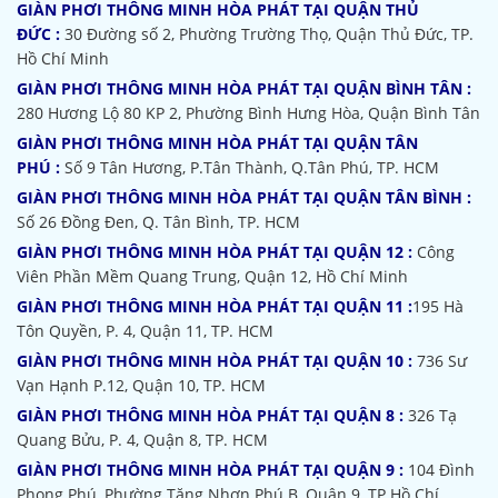
GIÀN PHƠI THÔNG MINH HÒA PHÁT TẠI QUẬN THỦ
ĐỨC :
30 Đường số 2, Phường Trường Thọ, Quận Thủ Đức, TP.
Hồ Chí Minh
GIÀN PHƠI THÔNG MINH HÒA PHÁT TẠI QUẬN BÌNH TÂN :
280 Hương Lộ 80 KP 2, Phường Bình Hưng Hòa, Quận Bình Tân
GIÀN PHƠI THÔNG MINH HÒA PHÁT TẠI QUẬN TÂN
PHÚ :
Số 9 Tân Hương, P.Tân Thành, Q.Tân Phú, TP. HCM
GIÀN PHƠI THÔNG MINH HÒA PHÁT TẠI QUẬN TÂN BÌNH :
Số 26 Đồng Đen, Q. Tân Bình, TP. HCM
GIÀN PHƠI THÔNG MINH HÒA PHÁT TẠI QUẬN 12 :
Công
Viên Phần Mềm Quang Trung, Quận 12, Hồ Chí Minh
GIÀN PHƠI THÔNG MINH HÒA PHÁT TẠI QUẬN 11 :
195 Hà
Tôn Quyền, P. 4, Quận 11, TP. HCM
GIÀN PHƠI THÔNG MINH HÒA PHÁT TẠI QUẬN 10 :
736 Sư
Vạn Hạnh P.12, Quận 10, TP. HCM
GIÀN PHƠI THÔNG MINH HÒA PHÁT TẠI QUẬN 8 :
326 Tạ
Quang Bửu, P. 4, Quận 8, TP. HCM
GIÀN PHƠI THÔNG MINH HÒA PHÁT TẠI QUẬN 9 :
104 Đình
Phong Phú, Phường Tăng Nhơn Phú B, Quận 9, TP Hồ Chí