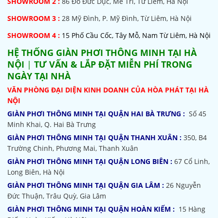
SHOWROOM 2 :
86 Đỗ Đức Dục, Mễ Trì, Từ Liêm, Hà Nội
SHOWROOM
3 :
28 Mỹ Đình, P. Mỹ Đình, Từ Liêm, Hà Nội
SHOWROOM 4 :
15 Phố Cầu Cốc, Tây Mỗ, Nam Từ Liêm, Hà Nội
HỆ THỐNG
GIÀN PHƠI THÔNG MINH TẠI HÀ
NỘI
|
TƯ VẤN & LẮP ĐẶT MIỄN PHÍ TRONG
NGÀY TẠI NHÀ
VĂN PHÒNG ĐẠI DIỆN KINH DOANH CỦA HÒA PHÁT TẠI HÀ
NỘI
GIÀN PHƠI THÔNG MINH TẠI QUẬN HAI BÀ TRƯNG :
Số 45
Minh Khai, Q. Hai Bà Trưng
GIÀN PHƠI THÔNG MINH TẠI QUẬN THANH XUÂN :
350, B4
Trường Chinh, Phương Mai, Thanh Xuân
GIÀN PHƠI THÔNG MINH TẠI QUẬN LONG BIÊN :
67 Cổ Linh,
Long Biên, Hà Nội
GIÀN PHƠI THÔNG MINH TẠI QUẬN GIA LÂM :
26 Nguyễn
Đức Thuận, Trâu Quỳ, Gia Lâm
GIÀN PHƠI THÔNG MINH TẠI QUẬN HOÀN KIẾM :
15 Hàng