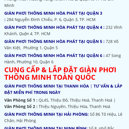
Minh
GIÀN PHƠI THÔNG MINH HÒA PHÁT TẠI QUẬN 3
:
284 Nguyễn Đình Chiểu, P. 6, Quận 3, TP. HCM
GIÀN PHƠI THÔNG MINH HÒA PHÁT TẠI QUẬN 4 :
232 Vĩnh
Khánh,
Quận 4
, TP. HCM
GIÀN PHƠI THÔNG MINH HÒA PHÁT TẠI QUẬN 5 :
728 Võ
Văn Kiệt, Phường 1, Quận 5
GIÀN PHƠI THÔNG MINH HÒA PHÁT TẠI QUẬN 6 :
47 Song
Hành, Phường 10, Quận 6
CUNG CẤP & LẮP ĐẶT GIÀN PHƠI
THÔNG MINH TOÀN QUỐC
GIÀN PHƠI THÔNG MINH TẠI THANH HÓA
|
TƯ VẤN & LẮP
ĐẶT MIỄN PHÍ TRONG NGÀY
Văn Phòng Số 1 :
QL45, Thiệu Đô, Thiệu Hoá, Thanh Hoá |
Văn Phòng Số 2 :
Thiệu Nguyên, Thiệu Hóa, Thanh Hoá
GIÀN PHƠI THÔNG MINH TẠI HẢI PHÒNG:
Số 86 Tô Hiệu, Lê
Chân, Hải Phòng
GIÀN PHƠI THÔNG MINH TẠI NINH BÌNH:
Số 8, phố Bắc