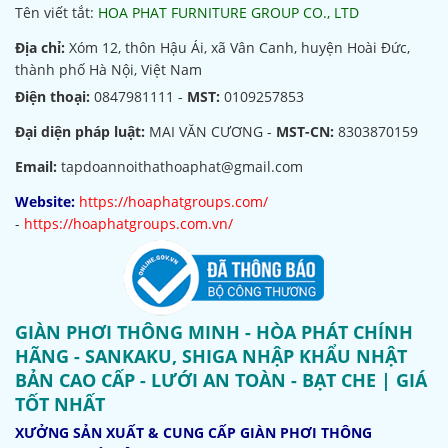
Tên viết tắt:
HOA PHAT FURNITURE GROUP CO., LTD
Địa chỉ:
Xóm 12, thôn Hậu Ái, xã Vân Canh, huyện Hoài Đức,
thành phố Hà Nội, Việt Nam
Điện thoại:
0847981111 -
MST:
0109257853
Đại diện pháp luật:
MAI VĂN CƯƠNG -
MST-CN:
8303870159
Email:
tapdoannoithathoaphat@gmail.com
Website:
https://hoaphatgroups.com/
-
https://hoaphatgroups.com.vn/
GIÀN PHƠI THÔNG MINH - HÒA PHÁT CHÍNH
HÃNG - SANKAKU, SHIGA NHẬP KHẨU NHẬT
BẢN CAO CẤP - LƯỚI AN TOÀN - BẠT CHE | GIÁ
TỐT NHẤT
XƯỞNG SẢN XUẤT & CUNG CẤP GIÀN PHƠI THÔNG