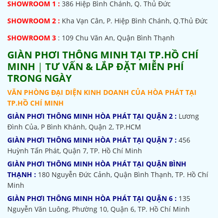
SHOWROOM
1 :
386 Hiệp Bình Chánh, Q. Thủ Đức
SHOWROOM 2 :
Kha Vạn Cân, P. Hiệp Bình Chánh, Q.Thủ Đức
SHOWROOM 3
: 109 Chu Văn An, Quận Bình Thạnh
GIÀN PHƠI THÔNG MINH TẠI TP.HỒ CHÍ
MINH
|
TƯ VẤN & LẮP ĐẶT MIỄN PHÍ
TRONG NGÀY
VĂN PHÒNG ĐẠI DIỆN KINH DOANH CỦA HÒA PHÁT TẠI
TP.HỒ CHÍ MINH
GIÀN PHƠI THÔNG MINH HÒA PHÁT TẠI QUẬN 2 :
Lương
Đình Của, P Bình Khánh, Quận 2, TP.HCM
GIÀN PHƠI THÔNG MINH HÒA PHÁT TẠI QUẬN 7 :
456
Huỳnh Tấn Phát, Quận 7, TP. Hồ Chí Minh
GIÀN PHƠI THÔNG MINH HÒA PHÁT TẠI QUẬN BÌNH
THẠNH :
180 Nguyễn Đức Cảnh, Quận Bình Thạnh, TP. Hồ Chí
Minh
GIÀN PHƠI THÔNG MINH HÒA PHÁT TẠI QUẬN 6 :
135
Nguyễn Văn Luông, Phường 10, Quận 6, TP. Hồ Chí Minh