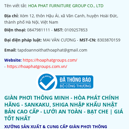
Tên viết tắt:
HOA PHAT FURNITURE GROUP CO., LTD
Địa chỉ:
Xóm 12, thôn Hậu Ái, xã Vân Canh, huyện Hoài Đức,
thành phố Hà Nội, Việt Nam
Điện thoại:
0847981111 -
MST:
0109257853
Đại diện pháp luật:
MAI VĂN CƯƠNG -
MST-CN:
8303870159
Email:
tapdoannoithathoaphat@gmail.com
Website:
https://hoaphatgroups.com/
-
https://hoaphatgroups.com.vn/
GIÀN PHƠI THÔNG MINH - HÒA PHÁT CHÍNH
HÃNG - SANKAKU, SHIGA NHẬP KHẨU NHẬT
BẢN CAO CẤP - LƯỚI AN TOÀN - BẠT CHE | GIÁ
TỐT NHẤT
XƯỞNG SẢN XUẤT & CUNG CẤP GIÀN PHƠI THÔNG