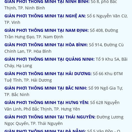
GIÀN PHƠI THÔNG MINH TẠI NINH BÌNH:
Số 8, phố Bắc
Thịnh, TP. Ninh Bình
GIÀN PHƠI THÔNG MINH TẠI NGHỆ AN:
Số 6 Nguyễn Văn Cừ,
TP. Vinh
GIÀN PHƠI THÔNG MINH TẠI NAM ĐỊNH:
Số 408, Đường
Trần Hưng Đạo, TP. Nam Định
GIÀN PHƠI THÔNG MINH TẠI HÒA BÌNH:
Số 914, Đường Cù
Chính Lan, TP. Hòa Bình
GIÀN PHƠI THÔNG MINH TẠI QUẢNG NINH:
Tổ 9 Khu 5A, Bãi
Cháy, Hạ Long
GIÀN PHƠI THÔNG MINH TẠI HẢI DƯƠNG:
Số 66 Khu ĐTM
Tuệ Tĩnh, TP. Hải Dương
GIÀN PHƠI THÔNG MINH TẠI BẮC NINH:
Số 99 Ngô Gia Tự,
TP. Bắc Ninh
GIÀN PHƠI THÔNG MINH TẠI HƯNG YÊN:
Số 628 Nguyễn
Văn Linh, Phố Bắc Thịnh, TP. Hưng Yên
GIÀN PHƠI THÔNG MINH TẠI THÁI NGUYÊN:
Đường Lương
Ngọc Quyến, TP. Thái Nguyên
GIÀN PHƠI THÔNG MINH TẠI ĐÀ NẴNG:
Số 5 Vân Đồn - Q.