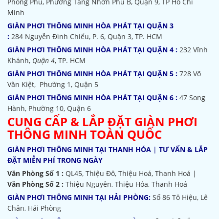
Phong Phú, Phường Tăng Nhơn Phú B, Quận 9, TP Hồ Chí
Minh
GIÀN PHƠI THÔNG MINH HÒA PHÁT TẠI QUẬN 3
:
284 Nguyễn Đình Chiểu, P. 6, Quận 3, TP. HCM
GIÀN PHƠI THÔNG MINH HÒA PHÁT TẠI QUẬN 4 :
232 Vĩnh
Khánh,
Quận 4
, TP. HCM
GIÀN PHƠI THÔNG MINH HÒA PHÁT TẠI QUẬN 5 :
728 Võ
Văn Kiệt, Phường 1, Quận 5
GIÀN PHƠI THÔNG MINH HÒA PHÁT TẠI QUẬN 6 :
47 Song
Hành, Phường 10, Quận 6
CUNG CẤP & LẮP ĐẶT GIÀN PHƠI
THÔNG MINH TOÀN QUỐC
GIÀN PHƠI THÔNG MINH TẠI THANH HÓA
|
TƯ VẤN & LẮP
ĐẶT MIỄN PHÍ TRONG NGÀY
Văn Phòng Số 1 :
QL45, Thiệu Đô, Thiệu Hoá, Thanh Hoá |
Văn Phòng Số 2 :
Thiệu Nguyên, Thiệu Hóa, Thanh Hoá
GIÀN PHƠI THÔNG MINH TẠI HẢI PHÒNG:
Số 86 Tô Hiệu, Lê
Chân, Hải Phòng