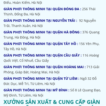
Điếu, Hoàn Kiếm, Hà Nội
GIÀN PHƠI THÔNG MINH TẠI QUẬN ĐÓNG ĐA :
256 Thái
Thịnh, Đống Đa, Hà Nội
GIÀN PHƠI THÔNG MINH TẠI NGUYỄN TRÃI :
92 Nguyễn
Trãi, Thanh Xuân, Hà Nội
GIÀN PHƠI THÔNG MINH TẠI QUẬN HÀ ĐÔNG :
376 Quang
Trung, Hà Đông, Hà Nội
GIÀN PHƠI THÔNG MINH TẠI QUẬN TÂY HỒ :
156 Yên Phụ,
Tây Hồ, Hà Nội
GIÀN PHƠI THÔNG MINH TẠI QUẬN CẦU GIẤY :
116
Hoàng
Quốc Việt
, Cổ Nhuế, Cầu Giấy
GIÀN PHƠI THÔNG MINH TẠI QUẬN HOÀNG MAI :
713 Giải
Phóng, Giáp Bát, Hoàng Mai, Hà Nội
GIÀN PHƠI THÔNG MINH TẠI QUẬN TỪ LIÊM :
Ngõ 32
Đỗ
Đức Dục, Mễ Trì, Từ Liêm, Hà Nội
GIÀN PHƠI THÔNG MINH TẠI MỸ ĐÌNH :
Số 8 Lê Quang Đạo,
Mỹ Đình, Từ Liêm, Hà Nội
XƯỞNG SẢN XUẤT & CUNG CẤP GIÀN