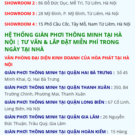
SHOWROOM 2 :
86 Đỗ Đức Dục, Mễ Trì, Từ Liêm, Hà Nội
SHOWROOM
3 :
28 Mỹ Đình, P. Mỹ Đình, Từ Liêm, Hà Nội
SHOWROOM 4 :
15 Phố Cầu Cốc, Tây Mỗ, Nam Từ Liêm, Hà Nội
HỆ THỐNG
GIÀN PHƠI THÔNG MINH TẠI HÀ
NỘI
|
TƯ VẤN & LẮP ĐẶT MIỄN PHÍ TRONG
NGÀY TẠI NHÀ
VĂN PHÒNG ĐẠI DIỆN KINH DOANH CỦA HÒA PHÁT TẠI HÀ
NỘI
GIÀN PHƠI THÔNG MINH TẠI QUẬN HAI BÀ TRƯNG :
Số 45
Minh Khai, Q. Hai Bà Trưng
GIÀN PHƠI THÔNG MINH TẠI QUẬN THANH XUÂN :
350, B4
Trường Chinh, Phương Mai, Thanh Xuân
GIÀN PHƠI THÔNG MINH TẠI QUẬN LONG BIÊN :
67 Cổ Linh,
Long Biên, Hà Nội
GIÀN PHƠI THÔNG MINH TẠI QUẬN GIA LÂM :
26 Nguyễn
Đức Thuận, Trâu Quỳ, Gia Lâm
GIÀN PHƠI THÔNG MINH TẠI QUẬN HOÀN KIẾM :
15 Hàng