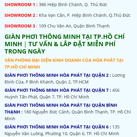
SHOWROOM
1 :
386 Hiệp Bình Chánh, Q. Thủ Đức
SHOWROOM 2 :
Kha Vạn Cân, P. Hiệp Bình Chánh, Q.Thủ Đức
SHOWROOM 3
: 109 Chu Văn An, Quận Bình Thạnh
GIÀN PHƠI THÔNG MINH TẠI TP.HỒ CHÍ
MINH
|
TƯ VẤN & LẮP ĐẶT MIỄN PHÍ
TRONG NGÀY
VĂN PHÒNG ĐẠI DIỆN KINH DOANH CỦA HÒA PHÁT TẠI
TP.HỒ CHÍ MINH
GIÀN PHƠI THÔNG MINH HÒA PHÁT TẠI QUẬN 2 :
Lương
Đình Của, P Bình Khánh, Quận 2, TP.HCM
GIÀN PHƠI THÔNG MINH HÒA PHÁT TẠI QUẬN 7 :
456
Huỳnh Tấn Phát, Quận 7, TP. Hồ Chí Minh
GIÀN PHƠI THÔNG MINH HÒA PHÁT TẠI QUẬN BÌNH
THẠNH :
180 Nguyễn Đức Cảnh, Quận Bình Thạnh, TP. Hồ Chí
Minh
GIÀN PHƠI THÔNG MINH HÒA PHÁT TẠI QUẬN 6 :
135
Nguyễn Văn Luông, Phường 10, Quận 6, TP. Hồ Chí Minh