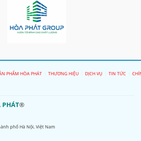
ẢN PHẨM HÒA PHÁT
THƯƠNG HIỆU
DỊCH VỤ
TIN TỨC
CHÍ
A PHÁT
®
hành phố Hà Nội, Việt Nam