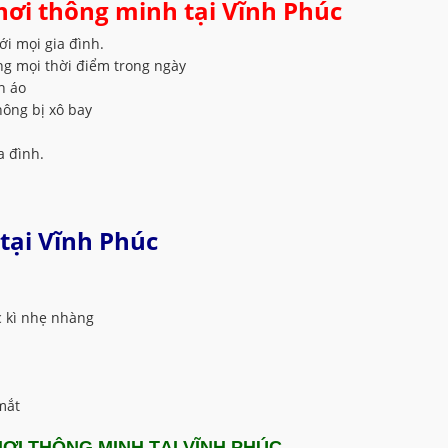
hơi thông minh tại Vĩnh Phúc
ới mọi gia đình.
ng mọi thời điểm trong ngày
n áo
hông bị xô bay
a đình.
tại Vĩnh Phúc
 kì nhẹ nhàng
mắt
ƠI THÔNG MINH TẠI VĨNH PHÚC