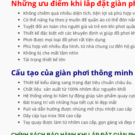
Những ưu điểm khi lắp đặt giàn p
Không chiếm quá nhiều diện tích, tiện lợi và phù hợp v
Có thể nâng hạ theo ý muốn để quần áo có thể đón nắ
Tuyệt đối an toàn cho người già và trẻ em khi phơi quầ
Thiết kế đặc biệt với các khuyên định vị giúp đồ phơi k
Phơi được mọi loại đồ phơi rất tiện dụng
Phù hợp với nhiều địa hình, từ nhà chung cư đến hộ gi
Không bị che mất tầm nhìn
Tải trọng thiết kế lớn
Cấu tạo của giàn phơi thông minh 
Thiêt kế kiểu dáng sang trọng đạt tiêu chuẩn châu âu.
Chất liệu sản xuất từ 100% nhôm đúc nguyên khối
Hệ thống vòng bi hãm tự động giúp sản phẩm quay cực
Bát trang trí với những họa tiết cực kì đẹp mắt
Puli và dẫn hướng được nhúng mỡ chịu nhiệt cao cấp
Dây cáp lụa inox 304 cao cấp
Tay quay được làm từ nhôm cao cấp, gọn gàng và đẹp 
CHÍNH SÁCH BẢO HÀNH KHI LẮP ĐẶT GIÀN PH