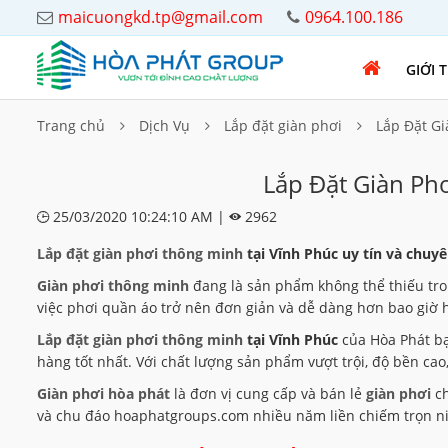
maicuongkd.tp@gmail.com
0964.100.186
GIỚI 
Trang chủ
Dịch Vụ
Lắp đặt giàn phơi
Lắp Đặt Gi
Lắp Đặt Giàn Ph
25/03/2020 10:24:10 AM |
2962
Lắp đặt giàn phơi thông minh
tại Vĩnh Phúc uy tín và chuyê
Giàn phơi thông minh
đang là sản phẩm không thể thiếu tron
việc phơi quần áo trở nên đơn giản và dễ dàng hơn bao giờ h
Lắp đặt giàn phơi thông minh
tại Vĩnh Phúc
của Hòa Phát bạ
hàng tốt nhất. Với chất lượng sản phẩm vượt trội, độ bền ca
Giàn phơi hòa phát
là đơn vị cung cấp và bán lẻ
giàn phơi
ch
và chu đáo hoaphatgroups.com nhiều năm liền chiếm trọn ni