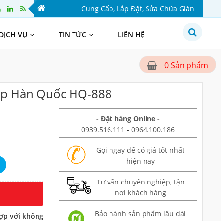
Cung Cấp, Lắp Đặt, Sửa Chữa Giàn Phơi Thông Min
DỊCH VỤ
TIN TỨC
LIÊN HỆ
Sản phẩm
0
ấp Hàn Quốc HQ-888
- Đặt hàng Online -
0939.516.111
-
0964.100.186
Gọi ngay để có giá tốt nhất
hiện nay
Tư vấn chuyên nghiệp, tận
nơi khách hàng
Bảo hành sản phẩm lâu dài
ợp với không