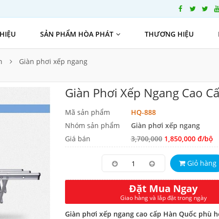
THIỆU
SẢN PHẨM HÒA PHÁT
THƯƠNG HIỆU
h
Giàn phơi xếp ngang
Giàn Phơi Xếp Ngang Cao C
Mã sản phẩm
HQ-888
Nhóm sản phẩm
Giàn phơi xếp ngang
Giá bán
3,700,000
1,850,000 đ/bộ
Giỏ hàng
Đặt Mua Ngay
Giao hàng và lắp đặt trong ngày
Giàn phơi xếp ngang cao cấp Hàn Quốc phù h