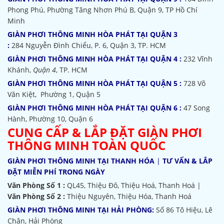
Phong Phú, Phường Tăng Nhơn Phú B, Quận 9, TP Hồ Chí
Minh
GIÀN PHƠI THÔNG MINH HÒA PHÁT TẠI QUẬN 3
:
284 Nguyễn Đình Chiểu, P. 6, Quận 3, TP. HCM
GIÀN PHƠI THÔNG MINH HÒA PHÁT TẠI QUẬN 4 :
232 Vĩnh
Khánh,
Quận 4
, TP. HCM
GIÀN PHƠI THÔNG MINH HÒA PHÁT TẠI QUẬN 5 :
728 Võ
Văn Kiệt, Phường 1, Quận 5
GIÀN PHƠI THÔNG MINH HÒA PHÁT TẠI QUẬN 6 :
47 Song
Hành, Phường 10, Quận 6
CUNG CẤP & LẮP ĐẶT GIÀN PHƠI
THÔNG MINH TOÀN QUỐC
GIÀN PHƠI THÔNG MINH TẠI THANH HÓA
|
TƯ VẤN & LẮP
ĐẶT MIỄN PHÍ TRONG NGÀY
Văn Phòng Số 1 :
QL45, Thiệu Đô, Thiệu Hoá, Thanh Hoá |
Văn Phòng Số 2 :
Thiệu Nguyên, Thiệu Hóa, Thanh Hoá
GIÀN PHƠI THÔNG MINH TẠI HẢI PHÒNG:
Số 86 Tô Hiệu, Lê
Chân, Hải Phòng