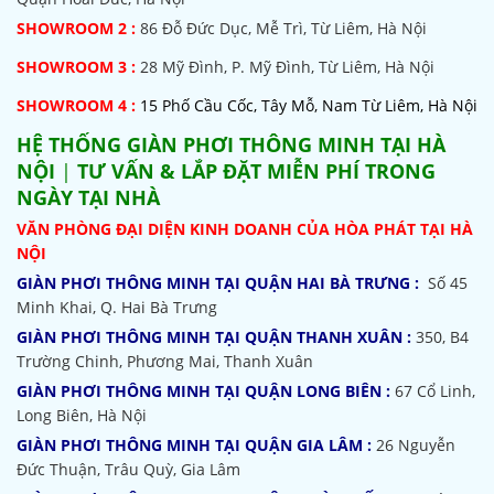
SHOWROOM 2 :
86 Đỗ Đức Dục, Mễ Trì, Từ Liêm, Hà Nội
SHOWROOM
3 :
28 Mỹ Đình, P. Mỹ Đình, Từ Liêm, Hà Nội
SHOWROOM 4 :
15 Phố Cầu Cốc, Tây Mỗ, Nam Từ Liêm, Hà Nội
HỆ THỐNG
GIÀN PHƠI THÔNG MINH TẠI HÀ
NỘI
|
TƯ VẤN & LẮP ĐẶT MIỄN PHÍ TRONG
NGÀY TẠI NHÀ
VĂN PHÒNG ĐẠI DIỆN KINH DOANH CỦA HÒA PHÁT TẠI HÀ
NỘI
GIÀN PHƠI THÔNG MINH TẠI QUẬN HAI BÀ TRƯNG :
Số 45
Minh Khai, Q. Hai Bà Trưng
GIÀN PHƠI THÔNG MINH TẠI QUẬN THANH XUÂN :
350, B4
Trường Chinh, Phương Mai, Thanh Xuân
GIÀN PHƠI THÔNG MINH TẠI QUẬN LONG BIÊN :
67 Cổ Linh,
Long Biên, Hà Nội
GIÀN PHƠI THÔNG MINH TẠI QUẬN GIA LÂM :
26 Nguyễn
Đức Thuận, Trâu Quỳ, Gia Lâm