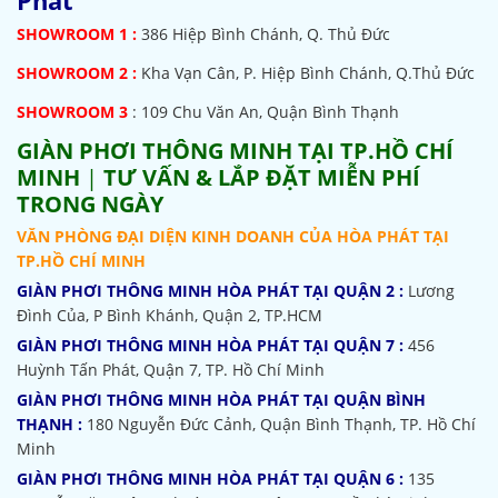
SHOWROOM
1 :
386 Hiệp Bình Chánh, Q. Thủ Đức
SHOWROOM 2 :
Kha Vạn Cân, P. Hiệp Bình Chánh, Q.Thủ Đức
SHOWROOM 3
: 109 Chu Văn An, Quận Bình Thạnh
GIÀN PHƠI THÔNG MINH TẠI TP.HỒ CHÍ
MINH
|
TƯ VẤN & LẮP ĐẶT MIỄN PHÍ
TRONG NGÀY
VĂN PHÒNG ĐẠI DIỆN KINH DOANH CỦA HÒA PHÁT TẠI
TP.HỒ CHÍ MINH
GIÀN PHƠI THÔNG MINH HÒA PHÁT TẠI QUẬN 2 :
Lương
Đình Của, P Bình Khánh, Quận 2, TP.HCM
GIÀN PHƠI THÔNG MINH HÒA PHÁT TẠI QUẬN 7 :
456
Huỳnh Tấn Phát, Quận 7, TP. Hồ Chí Minh
GIÀN PHƠI THÔNG MINH HÒA PHÁT TẠI QUẬN BÌNH
THẠNH :
180 Nguyễn Đức Cảnh, Quận Bình Thạnh, TP. Hồ Chí
Minh
GIÀN PHƠI THÔNG MINH HÒA PHÁT TẠI QUẬN 6 :
135