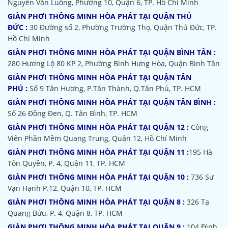
Nguyễn Văn Luông, Phường 10, Quận 6, TP. Hồ Chí Minh
GIÀN PHƠI THÔNG MINH HÒA PHÁT TẠI QUẬN THỦ
ĐỨC :
30 Đường số 2, Phường Trường Thọ, Quận Thủ Đức, TP.
Hồ Chí Minh
GIÀN PHƠI THÔNG MINH HÒA PHÁT TẠI QUẬN BÌNH TÂN :
280 Hương Lộ 80 KP 2, Phường Bình Hưng Hòa, Quận Bình Tân
GIÀN PHƠI THÔNG MINH HÒA PHÁT TẠI QUẬN TÂN
PHÚ :
Số 9 Tân Hương, P.Tân Thành, Q.Tân Phú, TP. HCM
GIÀN PHƠI THÔNG MINH HÒA PHÁT TẠI QUẬN TÂN BÌNH :
Số 26 Đồng Đen, Q. Tân Bình, TP. HCM
GIÀN PHƠI THÔNG MINH HÒA PHÁT TẠI QUẬN 12 :
Công
Viên Phần Mềm Quang Trung, Quận 12, Hồ Chí Minh
GIÀN PHƠI THÔNG MINH HÒA PHÁT TẠI QUẬN 11 :
195 Hà
Tôn Quyền, P. 4, Quận 11, TP. HCM
GIÀN PHƠI THÔNG MINH HÒA PHÁT TẠI QUẬN 10 :
736 Sư
Vạn Hạnh P.12, Quận 10, TP. HCM
GIÀN PHƠI THÔNG MINH HÒA PHÁT TẠI QUẬN 8 :
326 Tạ
Quang Bửu, P. 4, Quận 8, TP. HCM
GIÀN PHƠI THÔNG MINH HÒA PHÁT TẠI QUẬN 9 :
104 Đình