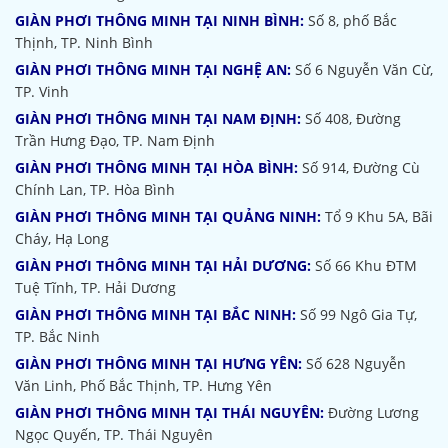
GIÀN PHƠI THÔNG MINH TẠI NINH BÌNH:
Số 8, phố Bắc
Thịnh, TP. Ninh Bình
GIÀN PHƠI THÔNG MINH TẠI NGHỆ AN:
Số 6 Nguyễn Văn Cừ,
TP. Vinh
GIÀN PHƠI THÔNG MINH TẠI NAM ĐỊNH:
Số 408, Đường
Trần Hưng Đạo, TP. Nam Định
GIÀN PHƠI THÔNG MINH TẠI HÒA BÌNH:
Số 914, Đường Cù
Chính Lan, TP. Hòa Bình
GIÀN PHƠI THÔNG MINH TẠI QUẢNG NINH:
Tổ 9 Khu 5A, Bãi
Cháy, Hạ Long
GIÀN PHƠI THÔNG MINH TẠI HẢI DƯƠNG:
Số 66 Khu ĐTM
Tuệ Tĩnh, TP. Hải Dương
GIÀN PHƠI THÔNG MINH TẠI BẮC NINH:
Số 99 Ngô Gia Tự,
TP. Bắc Ninh
GIÀN PHƠI THÔNG MINH TẠI HƯNG YÊN:
Số 628 Nguyễn
Văn Linh, Phố Bắc Thịnh, TP. Hưng Yên
GIÀN PHƠI THÔNG MINH TẠI THÁI NGUYÊN:
Đường Lương
Ngọc Quyến, TP. Thái Nguyên