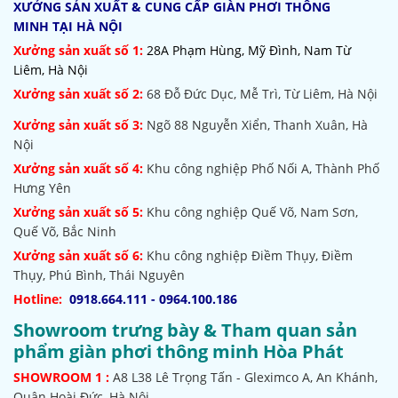
XƯỞNG SẢN XUẤT & CUNG CẤP GIÀN PHƠI THÔNG
MINH TẠI HÀ NỘI
Xưởng sản xuất số 1:
28A Phạm Hùng, Mỹ Đình, Nam Từ
Liêm, Hà Nội
Xưởng sản xuất số 2:
68 Đỗ Đức Dục, Mễ Trì, Từ Liêm, Hà Nội
Xưởng sản xuất số 3:
Ngõ 88 Nguyễn Xiển, Thanh Xuân, Hà
Nội
Xưởng sản xuất số 4:
Khu công nghiệp Phố Nối A, Thành Phố
Hưng Yên
Xưởng sản xuất số 5:
Khu công nghiệp Quế Võ,
Nam Sơn,
Quế Võ, Bắc Ninh
Xưởng sản xuất số 6:
Khu công nghiệp Điềm Thụy, Điềm
Thụy, Phú Bình, Thái Nguyên
Hotline:
0918.664.111 - 0964.100.186
Showroom trưng bày & Tham quan sản
phẩm giàn phơi thông minh Hòa Phát
SHOWROOM
1 :
A8 L38 Lê Trọng Tấn - Gleximco A, An Khánh,
Quận Hoài Đức, Hà Nội