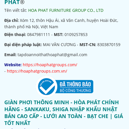
PHÁT
®
Tên viết tắt:
HOA PHAT FURNITURE GROUP CO., LTD
Địa chỉ:
Xóm 12, thôn Hậu Ái, xã Vân Canh, huyện Hoài Đức,
thành phố Hà Nội, Việt Nam
Điện thoại:
0847981111 -
MST:
0109257853
Đại diện pháp luật:
MAI VĂN CƯƠNG -
MST-CN:
8303870159
Email:
tapdoannoithathoaphat@gmail.com
Website:
https://hoaphatgroups.com/
-
https://hoaphatgroups.com.vn/
GIÀN PHƠI THÔNG MINH - HÒA PHÁT CHÍNH
HÃNG - SANKAKU, SHIGA NHẬP KHẨU NHẬT
BẢN CAO CẤP - LƯỚI AN TOÀN - BẠT CHE | GIÁ
TỐT NHẤT