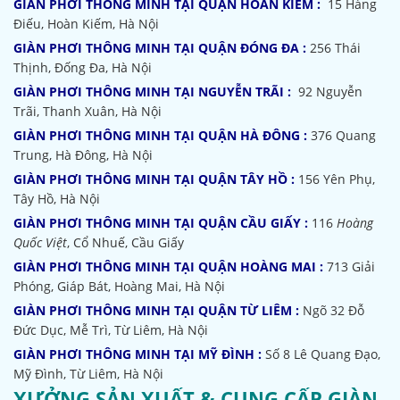
GIÀN PHƠI THÔNG MINH TẠI QUẬN HOÀN KIẾM :
15 Hàng
Điếu, Hoàn Kiếm, Hà Nội
GIÀN PHƠI THÔNG MINH TẠI QUẬN ĐÓNG ĐA :
256 Thái
Thịnh, Đống Đa, Hà Nội
GIÀN PHƠI THÔNG MINH TẠI NGUYỄN TRÃI :
92 Nguyễn
Trãi, Thanh Xuân, Hà Nội
GIÀN PHƠI THÔNG MINH TẠI QUẬN HÀ ĐÔNG :
376 Quang
Trung, Hà Đông, Hà Nội
GIÀN PHƠI THÔNG MINH TẠI QUẬN TÂY HỒ :
156 Yên Phụ,
Tây Hồ, Hà Nội
GIÀN PHƠI THÔNG MINH TẠI QUẬN CẦU GIẤY :
116
Hoàng
Quốc Việt
, Cổ Nhuế, Cầu Giấy
GIÀN PHƠI THÔNG MINH TẠI QUẬN HOÀNG MAI :
713 Giải
Phóng, Giáp Bát, Hoàng Mai, Hà Nội
GIÀN PHƠI THÔNG MINH TẠI QUẬN TỪ LIÊM :
Ngõ 32
Đỗ
Đức Dục, Mễ Trì, Từ Liêm, Hà Nội
GIÀN PHƠI THÔNG MINH TẠI MỸ ĐÌNH :
Số 8 Lê Quang Đạo,
Mỹ Đình, Từ Liêm, Hà Nội
XƯỞNG SẢN XUẤT & CUNG CẤP GIÀN