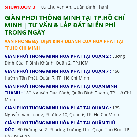
SHOWROOM 3
: 109 Chu Văn An, Quận Bình Thạnh
GIÀN PHƠI THÔNG MINH TẠI TP.HỒ CHÍ
MINH
|
TƯ VẤN & LẮP ĐẶT MIỄN PHÍ
TRONG NGÀY
VĂN PHÒNG ĐẠI DIỆN KINH DOANH CỦA HÒA PHÁT TẠI
TP.HỒ CHÍ MINH
GIÀN PHƠI THÔNG MINH HÒA PHÁT TẠI QUẬN 2 :
Lương
Đình Của, P Bình Khánh, Quận 2, TP.HCM
GIÀN PHƠI THÔNG MINH HÒA PHÁT TẠI QUẬN 7 :
456
Huỳnh Tấn Phát, Quận 7, TP. Hồ Chí Minh
GIÀN PHƠI THÔNG MINH HÒA PHÁT TẠI QUẬN BÌNH
THẠNH :
180 Nguyễn Đức Cảnh, Quận Bình Thạnh, TP. Hồ Chí
Minh
GIÀN PHƠI THÔNG MINH HÒA PHÁT TẠI QUẬN 6 :
135
Nguyễn Văn Luông, Phường 10, Quận 6, TP. Hồ Chí Minh
GIÀN PHƠI THÔNG MINH HÒA PHÁT TẠI QUẬN THỦ
ĐỨC :
30 Đường số 2, Phường Trường Thọ, Quận Thủ Đức, TP.
Hồ Chí Minh