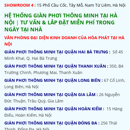
SHOWROOM 4 :
15 Phố Cầu Cốc, Tây Mỗ, Nam Từ Liêm, Hà Nội
HỆ THỐNG
GIÀN PHƠI THÔNG MINH TẠI HÀ
NỘI
|
TƯ VẤN & LẮP ĐẶT MIỄN PHÍ TRONG
NGÀY TẠI NHÀ
VĂN PHÒNG ĐẠI DIỆN KINH DOANH CỦA HÒA PHÁT TẠI HÀ
NỘI
GIÀN PHƠI THÔNG MINH TẠI QUẬN HAI BÀ TRƯNG :
Số 45
Minh Khai, Q. Hai Bà Trưng
GIÀN PHƠI THÔNG MINH TẠI QUẬN THANH XUÂN :
350, B4
Trường Chinh, Phương Mai, Thanh Xuân
GIÀN PHƠI THÔNG MINH TẠI QUẬN LONG BIÊN :
67 Cổ Linh,
Long Biên, Hà Nội
GIÀN PHƠI THÔNG MINH TẠI QUẬN GIA LÂM :
26 Nguyễn
Đức Thuận, Trâu Quỳ, Gia Lâm
GIÀN PHƠI THÔNG MINH TẠI QUẬN HOÀN KIẾM :
15 Hàng
Điếu, Hoàn Kiếm, Hà Nội
GIÀN PHƠI THÔNG MINH TẠI QUẬN ĐÓNG ĐA :
256 Thái
Thịnh, Đống Đa, Hà Nội