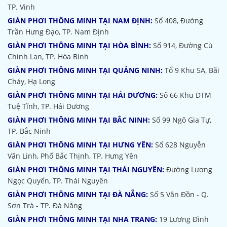
TP. Vinh
GIÀN PHƠI THÔNG MINH TẠI NAM ĐỊNH:
Số 408, Đường
Trần Hưng Đạo, TP. Nam Định
GIÀN PHƠI THÔNG MINH TẠI HÒA BÌNH:
Số 914, Đường Cù
Chính Lan, TP. Hòa Bình
GIÀN PHƠI THÔNG MINH TẠI QUẢNG NINH:
Tổ 9 Khu 5A, Bãi
Cháy, Hạ Long
GIÀN PHƠI THÔNG MINH TẠI HẢI DƯƠNG:
Số 66 Khu ĐTM
Tuệ Tĩnh, TP. Hải Dương
GIÀN PHƠI THÔNG MINH TẠI BẮC NINH:
Số 99 Ngô Gia Tự,
TP. Bắc Ninh
GIÀN PHƠI THÔNG MINH TẠI HƯNG YÊN:
Số 628 Nguyễn
Văn Linh, Phố Bắc Thịnh, TP. Hưng Yên
GIÀN PHƠI THÔNG MINH TẠI THÁI NGUYÊN:
Đường Lương
Ngọc Quyến, TP. Thái Nguyên
GIÀN PHƠI THÔNG MINH TẠI ĐÀ NẴNG:
Số 5 Vân Đồn - Q.
Sơn Trà - TP. Đà Nẵng
GIÀN PHƠI THÔNG MINH TẠI NHA TRANG:
19 Lương Đình