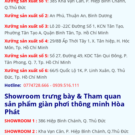
Xưởng sản xuất số 1:
385
Kha Vạn Cân, P. Hiệp Bình Chánh,
Q.Thủ Đức
Xưởng sản xuất số 2:
An Phú, Thuận An, Bình Dương
Xưởng sản xuất số 3:
Lô 20 -22C Đường Số 1, KCN Tân Tạo,
Phường Tân Tạo A, Quận Bình Tân, Tp. Hồ Chí Minh
Xưởng sản xuất số 4:
29/8B Ấp Thới Tây 1, X. Tân hiệp, H. Hóc
Môn, Tp. Hồ Chí Minh
Xưởng sản xuất số 5:
Số 27, Đường 49, KDC Tân Qui Đông, P.
Tân Phong, Q. 7, Tp. Hồ Chí Minh
Xưởng sản xuất số 6:
66/5 Quốc Lộ 1K, P. Linh Xuân, Q. Thủ
Đức, Tp. Hồ Chí Minh
Hotline:
0774728.666 - 0939.516.111
Showroom trưng bày & Tham quan
sản phẩm giàn phơi thông minh Hòa
Phát
SHOWROOM
1 :
386 Hiệp Bình Chánh, Q. Thủ Đức
SHOWROOM 2 :
Kha Vạn Cân, P. Hiệp Bình Chánh, Q.Thủ Đức