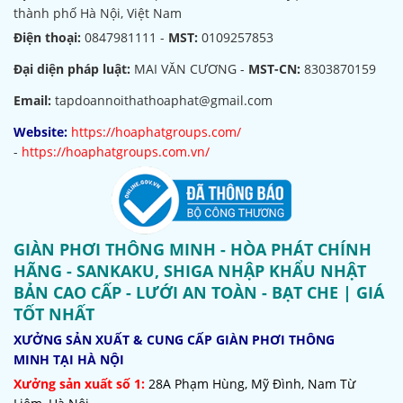
thành phố Hà Nội, Việt Nam
Điện thoại:
0847981111 -
MST:
0109257853
Đại diện pháp luật:
MAI VĂN CƯƠNG -
MST-CN:
8303870159
Email:
tapdoannoithathoaphat@gmail.com
Website:
https://hoaphatgroups.com/
-
https://hoaphatgroups.com.vn/
GIÀN PHƠI THÔNG MINH - HÒA PHÁT CHÍNH
HÃNG - SANKAKU, SHIGA NHẬP KHẨU NHẬT
BẢN CAO CẤP - LƯỚI AN TOÀN - BẠT CHE | GIÁ
TỐT NHẤT
XƯỞNG SẢN XUẤT & CUNG CẤP GIÀN PHƠI THÔNG
MINH TẠI HÀ NỘI
Xưởng sản xuất số 1:
28A Phạm Hùng, Mỹ Đình, Nam Từ