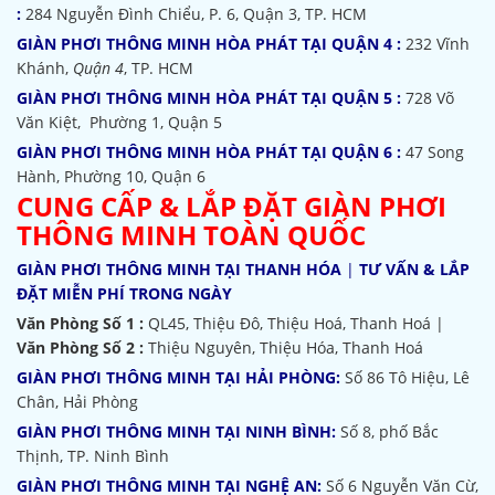
:
284 Nguyễn Đình Chiểu, P. 6, Quận 3, TP. HCM
GIÀN PHƠI THÔNG MINH HÒA PHÁT TẠI QUẬN 4 :
232 Vĩnh
Khánh,
Quận 4
, TP. HCM
GIÀN PHƠI THÔNG MINH HÒA PHÁT TẠI QUẬN 5 :
728 Võ
Văn Kiệt, Phường 1, Quận 5
GIÀN PHƠI THÔNG MINH HÒA PHÁT TẠI QUẬN 6 :
47 Song
Hành, Phường 10, Quận 6
CUNG CẤP & LẮP ĐẶT GIÀN PHƠI
THÔNG MINH TOÀN QUỐC
GIÀN PHƠI THÔNG MINH TẠI THANH HÓA
|
TƯ VẤN & LẮP
ĐẶT MIỄN PHÍ TRONG NGÀY
Văn Phòng Số 1 :
QL45, Thiệu Đô, Thiệu Hoá, Thanh Hoá |
Văn Phòng Số 2 :
Thiệu Nguyên, Thiệu Hóa, Thanh Hoá
GIÀN PHƠI THÔNG MINH TẠI HẢI PHÒNG:
Số 86 Tô Hiệu, Lê
Chân, Hải Phòng
GIÀN PHƠI THÔNG MINH TẠI NINH BÌNH:
Số 8, phố Bắc
Thịnh, TP. Ninh Bình
GIÀN PHƠI THÔNG MINH TẠI NGHỆ AN:
Số 6 Nguyễn Văn Cừ,