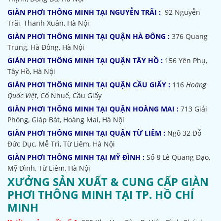
GIÀN PHƠI THÔNG MINH TẠI NGUYỄN TRÃI :
92 Nguyễn
Trãi, Thanh Xuân, Hà Nội
GIÀN PHƠI THÔNG MINH TẠI QUẬN HÀ ĐÔNG :
376 Quang
Trung, Hà Đông, Hà Nội
GIÀN PHƠI THÔNG MINH TẠI QUẬN TÂY HỒ :
156 Yên Phụ,
Tây Hồ, Hà Nội
GIÀN PHƠI THÔNG MINH TẠI QUẬN CẦU GIẤY :
116
Hoàng
Quốc Việt
, Cổ Nhuế, Cầu Giấy
GIÀN PHƠI THÔNG MINH TẠI QUẬN HOÀNG MAI :
713 Giải
Phóng, Giáp Bát, Hoàng Mai, Hà Nội
GIÀN PHƠI THÔNG MINH TẠI QUẬN TỪ LIÊM :
Ngõ 32
Đỗ
Đức Dục, Mễ Trì, Từ Liêm, Hà Nội
GIÀN PHƠI THÔNG MINH TẠI MỸ ĐÌNH :
Số 8 Lê Quang Đạo,
Mỹ Đình, Từ Liêm, Hà Nội
XƯỞNG SẢN XUẤT & CUNG CẤP GIÀN
PHƠI THÔNG MINH TẠI TP. HỒ CHÍ
MINH