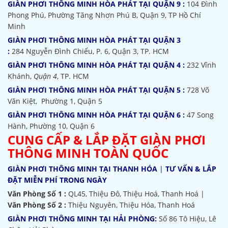
GIÀN PHƠI THÔNG MINH HÒA PHÁT TẠI QUẬN 9 :
104 Đình
Phong Phú, Phường Tăng Nhơn Phú B, Quận 9, TP Hồ Chí
Minh
GIÀN PHƠI THÔNG MINH HÒA PHÁT TẠI QUẬN 3
:
284 Nguyễn Đình Chiểu, P. 6, Quận 3, TP. HCM
GIÀN PHƠI THÔNG MINH HÒA PHÁT TẠI QUẬN 4 :
232 Vĩnh
Khánh,
Quận 4
, TP. HCM
GIÀN PHƠI THÔNG MINH HÒA PHÁT TẠI QUẬN 5 :
728 Võ
Văn Kiệt, Phường 1, Quận 5
GIÀN PHƠI THÔNG MINH HÒA PHÁT TẠI QUẬN 6 :
47 Song
Hành, Phường 10, Quận 6
CUNG CẤP & LẮP ĐẶT GIÀN PHƠI
THÔNG MINH TOÀN QUỐC
GIÀN PHƠI THÔNG MINH TẠI THANH HÓA
|
TƯ VẤN & LẮP
ĐẶT MIỄN PHÍ TRONG NGÀY
Văn Phòng Số 1 :
QL45, Thiệu Đô, Thiệu Hoá, Thanh Hoá |
Văn Phòng Số 2 :
Thiệu Nguyên, Thiệu Hóa, Thanh Hoá
GIÀN PHƠI THÔNG MINH TẠI HẢI PHÒNG:
Số 86 Tô Hiệu, Lê