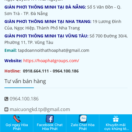
GIÀN PHƠI THÔNG MINH TẠI ĐÀ NẴNG:
Số 5 Vân Đồn - Q.
Sơn Trà - TP. Đà Nẵng
GIÀN PHƠI THÔNG MINH TẠI NHA TRANG:
19 Lương Đình
Của, Ngọc Hiệp, Thành Phố Nha Trang
GIÀN PHƠI THÔNG MINH TẠI VŨNG TÀU:
Số 700 Đường 30/4,
Phường 11, TP. Vũng Tàu
Email:
tapdoannoithathoaphat@gmail.com
Website:
https://hoaphatgroups.com/
Hotline:
0918.664.111 - 0964.100.186
Tư vấn bán hàng
0964.100.186
maicuongkd.tp@gmail.com
Chúng tôi trên mạng xã hội
Gọi ngay Hòa
Facebook Chat
Zalo Chat Hòa
Khuyến mãi
Phát
Hòa Phát
Phát
cực khủng tới