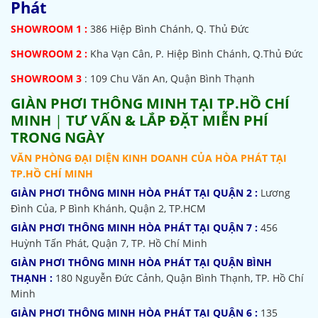
Phát
SHOWROOM
1 :
386 Hiệp Bình Chánh, Q. Thủ Đức
SHOWROOM 2 :
Kha Vạn Cân, P. Hiệp Bình Chánh, Q.Thủ Đức
SHOWROOM 3
: 109 Chu Văn An, Quận Bình Thạnh
GIÀN PHƠI THÔNG MINH TẠI TP.HỒ CHÍ
MINH
|
TƯ VẤN & LẮP ĐẶT MIỄN PHÍ
TRONG NGÀY
VĂN PHÒNG ĐẠI DIỆN KINH DOANH CỦA HÒA PHÁT TẠI
TP.HỒ CHÍ MINH
GIÀN PHƠI THÔNG MINH HÒA PHÁT TẠI QUẬN 2 :
Lương
Đình Của, P Bình Khánh, Quận 2, TP.HCM
GIÀN PHƠI THÔNG MINH HÒA PHÁT TẠI QUẬN 7 :
456
Huỳnh Tấn Phát, Quận 7, TP. Hồ Chí Minh
GIÀN PHƠI THÔNG MINH HÒA PHÁT TẠI QUẬN BÌNH
THẠNH :
180 Nguyễn Đức Cảnh, Quận Bình Thạnh, TP. Hồ Chí
Minh
GIÀN PHƠI THÔNG MINH HÒA PHÁT TẠI QUẬN 6 :
135