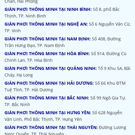
Chân, Hải Phòng
GIÀN PHƠI THÔNG MINH TẠI NINH BÌNH:
Số 8, phố Bắc
Thịnh, TP. Ninh Bình
GIÀN PHƠI THÔNG MINH TẠI NGHỆ AN:
Số 6 Nguyễn Văn Cừ,
TP. Vinh
GIÀN PHƠI THÔNG MINH TẠI NAM ĐỊNH:
Số 408, Đường
Trần Hưng Đạo, TP. Nam Định
GIÀN PHƠI THÔNG MINH TẠI HÒA BÌNH:
Số 914, Đường Cù
Chính Lan, TP. Hòa Bình
GIÀN PHƠI THÔNG MINH TẠI QUẢNG NINH:
Tổ 9 Khu 5A, Bãi
Cháy, Hạ Long
GIÀN PHƠI THÔNG MINH TẠI HẢI DƯƠNG:
Số 66 Khu ĐTM
Tuệ Tĩnh, TP. Hải Dương
GIÀN PHƠI THÔNG MINH TẠI BẮC NINH:
Số 99 Ngô Gia Tự,
TP. Bắc Ninh
GIÀN PHƠI THÔNG MINH TẠI HƯNG YÊN:
Số 628 Nguyễn
Văn Linh, Phố Bắc Thịnh, TP. Hưng Yên
GIÀN PHƠI THÔNG MINH TẠI THÁI NGUYÊN:
Đường Lương
Ngọc Quyến, TP. Thái Nguyên