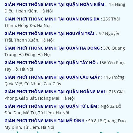
GIÀN PHƠI THÔNG MINH TẠI QUẬN HOÀN KIẾM :
15 Hàng
Điếu, Hoàn Kiếm, Hà Nội
GIÀN PHƠI THÔNG MINH TẠI QUẬN ĐÓNG ĐA :
256 Thái
Thịnh, Đống Đa, Hà Nội
GIÀN PHƠI THÔNG MINH TẠI NGUYỄN TRÃI :
92 Nguyễn
Trãi, Thanh Xuân, Hà Nội
GIÀN PHƠI THÔNG MINH TẠI QUẬN HÀ ĐÔNG :
376 Quang
Trung, Hà Đông, Hà Nội
GIÀN PHƠI THÔNG MINH TẠI QUẬN TÂY HỒ :
156 Yên Phụ,
Tây Hồ, Hà Nội
GIÀN PHƠI THÔNG MINH TẠI QUẬN CẦU GIẤY :
116
Hoàng
Quốc Việt
, Cổ Nhuế, Cầu Giấy
GIÀN PHƠI THÔNG MINH TẠI QUẬN HOÀNG MAI :
713 Giải
Phóng, Giáp Bát, Hoàng Mai, Hà Nội
GIÀN PHƠI THÔNG MINH TẠI QUẬN TỪ LIÊM :
Ngõ 32
Đỗ
Đức Dục, Mễ Trì, Từ Liêm, Hà Nội
GIÀN PHƠI THÔNG MINH TẠI MỸ ĐÌNH :
Số 8 Lê Quang Đạo,
Mỹ Đình, Từ Liêm, Hà Nội