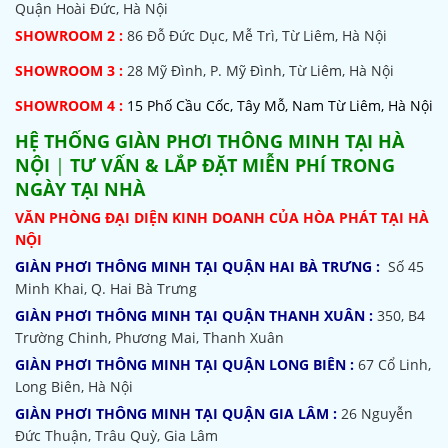
Quận Hoài Đức, Hà Nội
SHOWROOM 2 :
86 Đỗ Đức Dục, Mễ Trì, Từ Liêm, Hà Nội
SHOWROOM
3 :
28 Mỹ Đình, P. Mỹ Đình, Từ Liêm, Hà Nội
SHOWROOM 4 :
15 Phố Cầu Cốc, Tây Mỗ, Nam Từ Liêm, Hà Nội
HỆ THỐNG
GIÀN PHƠI THÔNG MINH TẠI HÀ
NỘI
|
TƯ VẤN & LẮP ĐẶT MIỄN PHÍ TRONG
NGÀY TẠI NHÀ
VĂN PHÒNG ĐẠI DIỆN KINH DOANH CỦA HÒA PHÁT TẠI HÀ
NỘI
GIÀN PHƠI THÔNG MINH TẠI QUẬN HAI BÀ TRƯNG :
Số 45
Minh Khai, Q. Hai Bà Trưng
GIÀN PHƠI THÔNG MINH TẠI QUẬN THANH XUÂN :
350, B4
Trường Chinh, Phương Mai, Thanh Xuân
GIÀN PHƠI THÔNG MINH TẠI QUẬN LONG BIÊN :
67 Cổ Linh,
Long Biên, Hà Nội
GIÀN PHƠI THÔNG MINH TẠI QUẬN GIA LÂM :
26 Nguyễn
Đức Thuận, Trâu Quỳ, Gia Lâm