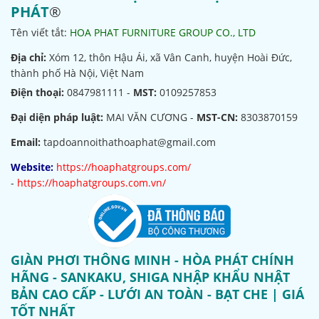
PHÁT
®
Tên viết tắt:
HOA PHAT FURNITURE GROUP CO., LTD
Địa chỉ:
Xóm 12, thôn Hậu Ái, xã Vân Canh, huyện Hoài Đức,
thành phố Hà Nội, Việt Nam
Điện thoại:
0847981111 -
MST:
0109257853
Đại diện pháp luật:
MAI VĂN CƯƠNG -
MST-CN:
8303870159
Email:
tapdoannoithathoaphat@gmail.com
Website:
https://hoaphatgroups.com/
-
https://hoaphatgroups.com.vn/
GIÀN PHƠI THÔNG MINH - HÒA PHÁT CHÍNH
HÃNG - SANKAKU, SHIGA NHẬP KHẨU NHẬT
BẢN CAO CẤP - LƯỚI AN TOÀN - BẠT CHE | GIÁ
TỐT NHẤT