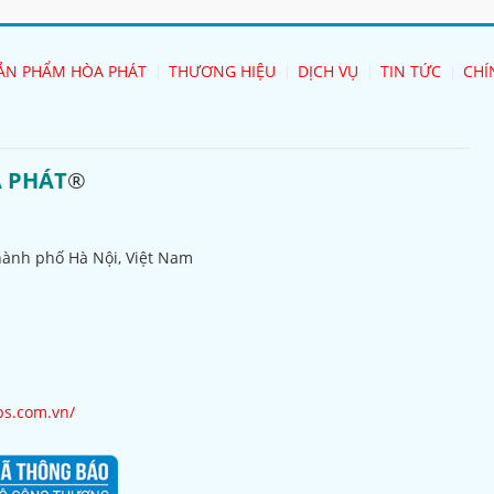
ẢN PHẨM HÒA PHÁT
THƯƠNG HIỆU
DỊCH VỤ
TIN TỨC
CHÍ
A PHÁT
®
hành phố Hà Nội, Việt Nam
ps.com.vn/