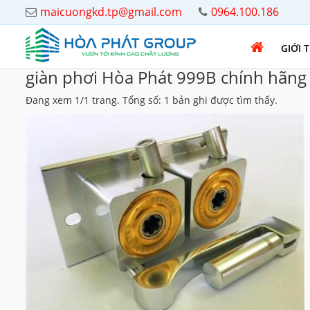
maicuongkd.tp@gmail.com
0964.100.186
GIỚI 
giàn phơi Hòa Phát 999B chính hãng
Đang xem 1/1 trang. Tổng số: 1 bản ghi được tìm thấy.