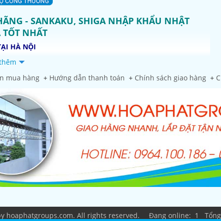
HÃNG - SANKAKU, SHIGA NHẬP KHẨU NHẬT
Á TỐT NHẤT
ẠI HÀ NỘI
thêm
, Hà Nội
n mua hàng
+
Hướng dẫn thanh toán
+
Chính sách giao hàng
+
C
Nội
ố Hưng Yên
ế Võ, Bắc Ninh
y, Phú Bình, Thái Nguyên
ẩm giàn phơi thông minh Hòa Phát
 Quận Hoài Đức, Hà Nội
y hoaphatgroups.com. All rights reserved.
Đang online: 1 Tổng 