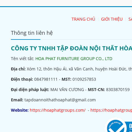
TRANG CHỦ
GIỚI THIỆU
S
Thông tin liên hệ
CÔNG TY TNHH TẬP ĐOÀN NỘI THẤT HÒ
Tên viết tắt:
HOA PHAT FURNITURE GROUP CO., LTD
Địa chỉ:
Xóm 12, thôn Hậu Ái, xã Vân Canh, huyện Hoài Đức, t
Điện thoại:
0847981111 -
MST:
0109257853
Đại diện pháp luật:
MAI VĂN CƯƠNG -
MST-CN:
8303870159
Email:
tapdoannoithathoaphat@gmail.com
Website:
https://hoaphatgroups.com/
-
https://hoaphatgrou