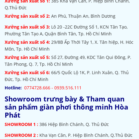
Xưởng sản xuất số 1:
385
Kha Vạn Cân, P. Hiệp Bình Chánh,
Q.Thủ Đức
Xưởng sản xuất số 2:
An Phú, Thuận An, Bình Dương
Xưởng sản xuất số 3:
Lô 20 -22C Đường Số 1, KCN Tân Tạo,
Phường Tân Tạo A, Quận Bình Tân, Tp. Hồ Chí Minh
Xưởng sản xuất số 4:
29/8B Ấp Thới Tây 1, X. Tân hiệp, H. Hóc
Môn, Tp. Hồ Chí Minh
Xưởng sản xuất số 5:
Số 27, Đường 49, KDC Tân Qui Đông, P.
Tân Phong, Q. 7, Tp. Hồ Chí Minh
Xưởng sản xuất số 6:
66/5 Quốc Lộ 1K, P. Linh Xuân, Q. Thủ
Đức, Tp. Hồ Chí Minh
Hotline:
0774728.666 - 0939.516.111
Showroom trưng bày & Tham quan
sản phẩm giàn phơi thông minh Hòa
Phát
SHOWROOM
1 :
386 Hiệp Bình Chánh, Q. Thủ Đức
SHOWROOM 2 :
Kha Vạn Cân, P. Hiệp Bình Chánh, Q.Thủ Đức