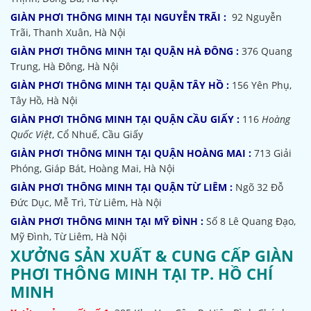
GIÀN PHƠI THÔNG MINH TẠI NGUYỄN TRÃI :
92 Nguyễn
Trãi, Thanh Xuân, Hà Nội
GIÀN PHƠI THÔNG MINH TẠI QUẬN HÀ ĐÔNG :
376 Quang
Trung, Hà Đông, Hà Nội
GIÀN PHƠI THÔNG MINH TẠI QUẬN TÂY HỒ :
156 Yên Phụ,
Tây Hồ, Hà Nội
GIÀN PHƠI THÔNG MINH TẠI QUẬN CẦU GIẤY :
116
Hoàng
Quốc Việt
, Cổ Nhuế, Cầu Giấy
GIÀN PHƠI THÔNG MINH TẠI QUẬN HOÀNG MAI :
713 Giải
Phóng, Giáp Bát, Hoàng Mai, Hà Nội
GIÀN PHƠI THÔNG MINH TẠI QUẬN TỪ LIÊM :
Ngõ 32
Đỗ
Đức Dục, Mễ Trì, Từ Liêm, Hà Nội
GIÀN PHƠI THÔNG MINH TẠI MỸ ĐÌNH :
Số 8 Lê Quang Đạo,
Mỹ Đình, Từ Liêm, Hà Nội
XƯỞNG SẢN XUẤT & CUNG CẤP GIÀN
PHƠI THÔNG MINH TẠI TP. HỒ CHÍ
MINH