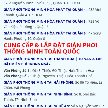
:
284 Nguyễn Đình Chiểu, P. 6, Quận 3, TP. HCM
GIÀN PHƠI THÔNG MINH HÒA PHÁT TẠI QUẬN 4 :
232 Vĩnh
Khánh,
Quận 4
, TP. HCM
GIÀN PHƠI THÔNG MINH HÒA PHÁT TẠI QUẬN 5 :
728 Võ
Văn Kiệt, Phường 1, Quận 5
GIÀN PHƠI THÔNG MINH HÒA PHÁT TẠI QUẬN 6 :
47 Song
Hành, Phường 10, Quận 6
CUNG CẤP & LẮP ĐẶT GIÀN PHƠI
THÔNG MINH TOÀN QUỐC
GIÀN PHƠI THÔNG MINH TẠI THANH HÓA
|
TƯ VẤN & LẮP
ĐẶT MIỄN PHÍ TRONG NGÀY
Văn Phòng Số 1 :
QL45, Thiệu Đô, Thiệu Hoá, Thanh Hoá |
Văn Phòng Số 2 :
Thiệu Nguyên, Thiệu Hóa, Thanh Hoá
GIÀN PHƠI THÔNG MINH TẠI HẢI PHÒNG:
Số 86 Tô Hiệu, Lê
Chân, Hải Phòng
GIÀN PHƠI THÔNG MINH TẠI NINH BÌNH:
Số 8, phố Bắc
Thịnh, TP. Ninh Bình
GIÀN PHƠI THÔNG MINH TẠI NGHỆ AN:
Số 6 Nguyễn Văn Cừ,