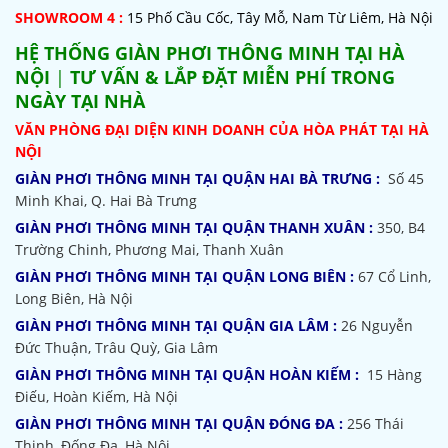
SHOWROOM 4 :
15 Phố Cầu Cốc, Tây Mỗ, Nam Từ Liêm, Hà Nội
HỆ THỐNG
GIÀN PHƠI THÔNG MINH TẠI HÀ
NỘI
|
TƯ VẤN & LẮP ĐẶT MIỄN PHÍ TRONG
NGÀY TẠI NHÀ
VĂN PHÒNG ĐẠI DIỆN KINH DOANH CỦA HÒA PHÁT TẠI HÀ
NỘI
GIÀN PHƠI THÔNG MINH TẠI QUẬN HAI BÀ TRƯNG :
Số 45
Minh Khai, Q. Hai Bà Trưng
GIÀN PHƠI THÔNG MINH TẠI QUẬN THANH XUÂN :
350, B4
Trường Chinh, Phương Mai, Thanh Xuân
GIÀN PHƠI THÔNG MINH TẠI QUẬN LONG BIÊN :
67 Cổ Linh,
Long Biên, Hà Nội
GIÀN PHƠI THÔNG MINH TẠI QUẬN GIA LÂM :
26 Nguyễn
Đức Thuận, Trâu Quỳ, Gia Lâm
GIÀN PHƠI THÔNG MINH TẠI QUẬN HOÀN KIẾM :
15 Hàng
Điếu, Hoàn Kiếm, Hà Nội
GIÀN PHƠI THÔNG MINH TẠI QUẬN ĐÓNG ĐA :
256 Thái
Thịnh, Đống Đa, Hà Nội