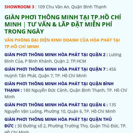
SHOWROOM 3
: 109 Chu Văn An, Quận Bình Thạnh
GIÀN PHƠI THÔNG MINH TẠI TP.HỒ CHÍ
MINH
|
TƯ VẤN & LẮP ĐẶT MIỄN PHÍ
TRONG NGÀY
VĂN PHÒNG ĐẠI DIỆN KINH DOANH CỦA HÒA PHÁT TẠI
TP.HỒ CHÍ MINH
GIÀN PHƠI THÔNG MINH HÒA PHÁT TẠI QUẬN 2 :
Lương
Đình Của, P Bình Khánh, Quận 2, TP.HCM
GIÀN PHƠI THÔNG MINH HÒA PHÁT TẠI QUẬN 7 :
456
Huỳnh Tấn Phát, Quận 7, TP. Hồ Chí Minh
GIÀN PHƠI THÔNG MINH HÒA PHÁT TẠI QUẬN BÌNH
THẠNH :
180 Nguyễn Đức Cảnh, Quận Bình Thạnh, TP. Hồ Chí
Minh
GIÀN PHƠI THÔNG MINH HÒA PHÁT TẠI QUẬN 6 :
135
Nguyễn Văn Luông, Phường 10, Quận 6, TP. Hồ Chí Minh
GIÀN PHƠI THÔNG MINH HÒA PHÁT TẠI QUẬN THỦ
ĐỨC :
30 Đường số 2, Phường Trường Thọ, Quận Thủ Đức, TP.
Hồ Chí Minh