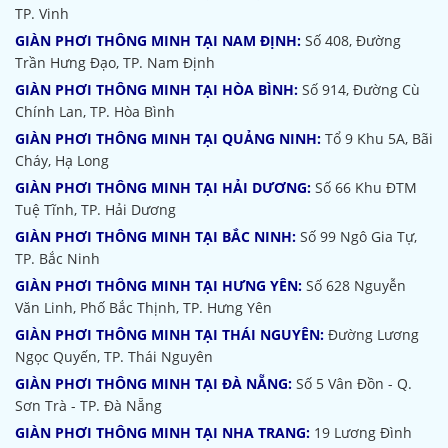
TP. Vinh
GIÀN PHƠI THÔNG MINH TẠI NAM ĐỊNH:
Số 408, Đường
Trần Hưng Đạo, TP. Nam Định
GIÀN PHƠI THÔNG MINH TẠI HÒA BÌNH:
Số 914, Đường Cù
Chính Lan, TP. Hòa Bình
GIÀN PHƠI THÔNG MINH TẠI QUẢNG NINH:
Tổ 9 Khu 5A, Bãi
Cháy, Hạ Long
GIÀN PHƠI THÔNG MINH TẠI HẢI DƯƠNG:
Số 66 Khu ĐTM
Tuệ Tĩnh, TP. Hải Dương
GIÀN PHƠI THÔNG MINH TẠI BẮC NINH:
Số 99 Ngô Gia Tự,
TP. Bắc Ninh
GIÀN PHƠI THÔNG MINH TẠI HƯNG YÊN:
Số 628 Nguyễn
Văn Linh, Phố Bắc Thịnh, TP. Hưng Yên
GIÀN PHƠI THÔNG MINH TẠI THÁI NGUYÊN:
Đường Lương
Ngọc Quyến, TP. Thái Nguyên
GIÀN PHƠI THÔNG MINH TẠI ĐÀ NẴNG:
Số 5 Vân Đồn - Q.
Sơn Trà - TP. Đà Nẵng
GIÀN PHƠI THÔNG MINH TẠI NHA TRANG:
19 Lương Đình