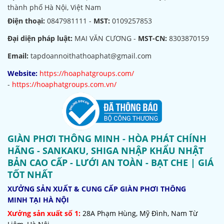
thành phố Hà Nội, Việt Nam
Điện thoại:
0847981111 -
MST:
0109257853
Đại diện pháp luật:
MAI VĂN CƯƠNG -
MST-CN:
8303870159
Email:
tapdoannoithathoaphat@gmail.com
Website:
https://hoaphatgroups.com/
-
https://hoaphatgroups.com.vn/
GIÀN PHƠI THÔNG MINH - HÒA PHÁT CHÍNH
HÃNG - SANKAKU, SHIGA NHẬP KHẨU NHẬT
BẢN CAO CẤP - LƯỚI AN TOÀN - BẠT CHE | GIÁ
TỐT NHẤT
XƯỞNG SẢN XUẤT & CUNG CẤP GIÀN PHƠI THÔNG
MINH TẠI HÀ NỘI
Xưởng sản xuất số 1:
28A Phạm Hùng, Mỹ Đình, Nam Từ