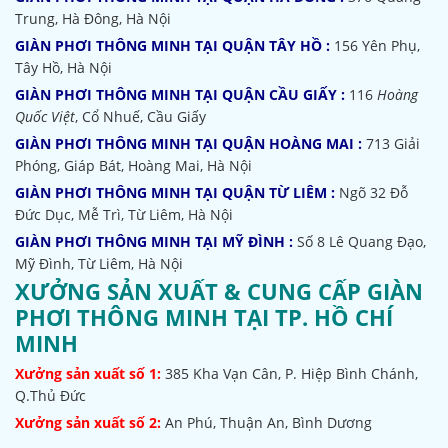
Trung, Hà Đông, Hà Nội
GIÀN PHƠI THÔNG MINH TẠI QUẬN TÂY HỒ :
156 Yên Phụ,
Tây Hồ, Hà Nội
GIÀN PHƠI THÔNG MINH TẠI QUẬN CẦU GIẤY :
116
Hoàng
Quốc Việt
, Cổ Nhuế, Cầu Giấy
GIÀN PHƠI THÔNG MINH TẠI QUẬN HOÀNG MAI :
713 Giải
Phóng, Giáp Bát, Hoàng Mai, Hà Nội
GIÀN PHƠI THÔNG MINH TẠI QUẬN TỪ LIÊM :
Ngõ 32
Đỗ
Đức Dục, Mễ Trì, Từ Liêm, Hà Nội
GIÀN PHƠI THÔNG MINH TẠI MỸ ĐÌNH :
Số 8 Lê Quang Đạo,
Mỹ Đình, Từ Liêm, Hà Nội
XƯỞNG SẢN XUẤT & CUNG CẤP GIÀN
PHƠI THÔNG MINH TẠI TP. HỒ CHÍ
MINH
Xưởng sản xuất số 1:
385
Kha Vạn Cân, P. Hiệp Bình Chánh,
Q.Thủ Đức
Xưởng sản xuất số 2:
An Phú, Thuận An, Bình Dương