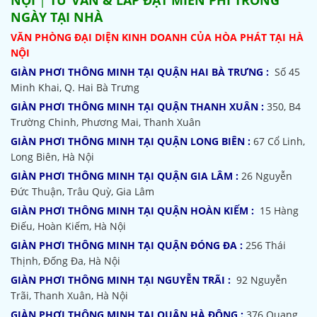
NGÀY TẠI NHÀ
VĂN PHÒNG ĐẠI DIỆN KINH DOANH CỦA HÒA PHÁT TẠI HÀ
NỘI
GIÀN PHƠI THÔNG MINH TẠI QUẬN HAI BÀ TRƯNG :
Số 45
Minh Khai, Q. Hai Bà Trưng
GIÀN PHƠI THÔNG MINH TẠI QUẬN THANH XUÂN :
350, B4
Trường Chinh, Phương Mai, Thanh Xuân
GIÀN PHƠI THÔNG MINH TẠI QUẬN LONG BIÊN :
67 Cổ Linh,
Long Biên, Hà Nội
GIÀN PHƠI THÔNG MINH TẠI QUẬN GIA LÂM :
26 Nguyễn
Đức Thuận, Trâu Quỳ, Gia Lâm
GIÀN PHƠI THÔNG MINH TẠI QUẬN HOÀN KIẾM :
15 Hàng
Điếu, Hoàn Kiếm, Hà Nội
GIÀN PHƠI THÔNG MINH TẠI QUẬN ĐÓNG ĐA :
256 Thái
Thịnh, Đống Đa, Hà Nội
GIÀN PHƠI THÔNG MINH TẠI NGUYỄN TRÃI :
92 Nguyễn
Trãi, Thanh Xuân, Hà Nội
GIÀN PHƠI THÔNG MINH TẠI QUẬN HÀ ĐÔNG :
376 Quang