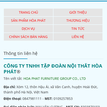
TRANG CHỦ
GIỚI THIỆU
SẢN PHẨM HÒA PHÁT
THƯƠNG HIỆU
DỊCH VỤ
TIN TỨC
CHÍNH SÁCH BÁN HÀNG
LIÊN HỆ
Thông tin liên hệ
CÔNG TY TNHH TẬP ĐOÀN NỘI THẤT HÒA
PHÁT
®
Tên viết tắt:
HOA PHAT FURNITURE GROUP CO., LTD
Địa chỉ:
Xóm 12, thôn Hậu Ái, xã Vân Canh, huyện Hoài Đức,
thành phố Hà Nội, Việt Nam
Điện thoại:
0847981111 -
MST:
0109257853
Đại diện pháp luật:
MAI VĂN CƯƠNG -
MST-CN:
8303870159