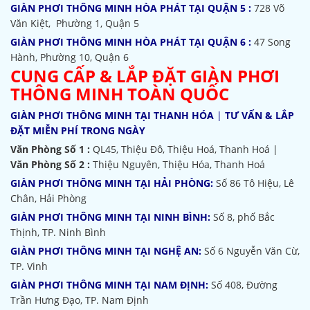
GIÀN PHƠI THÔNG MINH HÒA PHÁT TẠI QUẬN 5 :
728 Võ
Văn Kiệt, Phường 1, Quận 5
GIÀN PHƠI THÔNG MINH HÒA PHÁT TẠI QUẬN 6 :
47 Song
Hành, Phường 10, Quận 6
CUNG CẤP & LẮP ĐẶT GIÀN PHƠI
THÔNG MINH TOÀN QUỐC
GIÀN PHƠI THÔNG MINH TẠI THANH HÓA
|
TƯ VẤN & LẮP
ĐẶT MIỄN PHÍ TRONG NGÀY
Văn Phòng Số 1 :
QL45, Thiệu Đô, Thiệu Hoá, Thanh Hoá |
Văn Phòng Số 2 :
Thiệu Nguyên, Thiệu Hóa, Thanh Hoá
GIÀN PHƠI THÔNG MINH TẠI HẢI PHÒNG:
Số 86 Tô Hiệu, Lê
Chân, Hải Phòng
GIÀN PHƠI THÔNG MINH TẠI NINH BÌNH:
Số 8, phố Bắc
Thịnh, TP. Ninh Bình
GIÀN PHƠI THÔNG MINH TẠI NGHỆ AN:
Số 6 Nguyễn Văn Cừ,
TP. Vinh
GIÀN PHƠI THÔNG MINH TẠI NAM ĐỊNH:
Số 408, Đường
Trần Hưng Đạo, TP. Nam Định