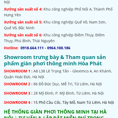
Nội
Xưởng sản xuất số 4:
Khu công nghiệp Phố Nối A, Thành Phố
Hưng Yên
Xưởng sản xuất số 5:
Khu công nghiệp Quế Võ,
Nam Sơn,
Quế Võ, Bắc Ninh
Xưởng sản xuất số 6:
Khu công nghiệp Điềm Thụy, Điềm
Thụy, Phú Bình, Thái Nguyên
Hotline:
0918.664.111 - 0964.100.186
Showroom trưng bày & Tham quan sản
phẩm giàn phơi thông minh Hòa Phát
SHOWROOM
1 :
A8 L38 Lê Trọng Tấn - Gleximco A, An Khánh,
Quận Hoài Đức, Hà Nội
SHOWROOM 2 :
86 Đỗ Đức Dục, Mễ Trì, Từ Liêm, Hà Nội
SHOWROOM
3 :
28 Mỹ Đình, P. Mỹ Đình, Từ Liêm, Hà Nội
SHOWROOM 4 :
15 Phố Cầu Cốc, Tây Mỗ, Nam Từ Liêm, Hà Nội
HỆ THỐNG
GIÀN PHƠI THÔNG MINH TẠI HÀ
NỘI
|
TƯ VẤN & LẮP ĐẶT MIỄN PHÍ TRONG