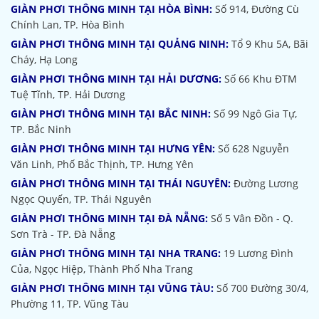
GIÀN PHƠI THÔNG MINH TẠI HÒA BÌNH:
Số 914, Đường Cù
Chính Lan, TP. Hòa Bình
GIÀN PHƠI THÔNG MINH TẠI QUẢNG NINH:
Tổ 9 Khu 5A, Bãi
Cháy, Hạ Long
GIÀN PHƠI THÔNG MINH TẠI HẢI DƯƠNG:
Số 66 Khu ĐTM
Tuệ Tĩnh, TP. Hải Dương
GIÀN PHƠI THÔNG MINH TẠI BẮC NINH:
Số 99 Ngô Gia Tự,
TP. Bắc Ninh
GIÀN PHƠI THÔNG MINH TẠI HƯNG YÊN:
Số 628 Nguyễn
Văn Linh, Phố Bắc Thịnh, TP. Hưng Yên
GIÀN PHƠI THÔNG MINH TẠI THÁI NGUYÊN:
Đường Lương
Ngọc Quyến, TP. Thái Nguyên
GIÀN PHƠI THÔNG MINH TẠI ĐÀ NẴNG:
Số 5 Vân Đồn - Q.
Sơn Trà - TP. Đà Nẵng
GIÀN PHƠI THÔNG MINH TẠI NHA TRANG:
19 Lương Đình
Của, Ngọc Hiệp, Thành Phố Nha Trang
GIÀN PHƠI THÔNG MINH TẠI VŨNG TÀU:
Số 700 Đường 30/4,
Phường 11, TP. Vũng Tàu