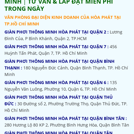
MINH
|
TƯ VẤN & LẮP ĐẶT MIỄN PHÍ
TRONG NGÀY
VĂN PHÒNG ĐẠI DIỆN KINH DOANH CỦA HÒA PHÁT TẠI
TP.HỒ CHÍ MINH
GIÀN PHƠI THÔNG MINH HÒA PHÁT TẠI QUẬN 2 :
Lương
Đình Của, P Bình Khánh, Quận 2, TP.HCM
GIÀN PHƠI THÔNG MINH HÒA PHÁT TẠI QUẬN 7 :
456
Huỳnh Tấn Phát, Quận 7, TP. Hồ Chí Minh
GIÀN PHƠI THÔNG MINH HÒA PHÁT TẠI QUẬN BÌNH
THẠNH :
180 Nguyễn Đức Cảnh, Quận Bình Thạnh, TP. Hồ Chí
Minh
GIÀN PHƠI THÔNG MINH HÒA PHÁT TẠI QUẬN 6 :
135
Nguyễn Văn Luông, Phường 10, Quận 6, TP. Hồ Chí Minh
GIÀN PHƠI THÔNG MINH HÒA PHÁT TẠI QUẬN THỦ
ĐỨC :
30 Đường số 2, Phường Trường Thọ, Quận Thủ Đức, TP.
Hồ Chí Minh
GIÀN PHƠI THÔNG MINH HÒA PHÁT TẠI QUẬN BÌNH TÂN :
280 Hương Lộ 80 KP 2, Phường Bình Hưng Hòa, Quận Bình Tân
GIÀN PHƠI THÔNG MINH HÒA PHÁT TẠI QUẬN TÂN