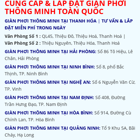
CUNG CẤP & LẮP ĐẶT GIÀN PHƠI
THÔNG MINH TOÀN QUỐC
GIÀN PHƠI THÔNG MINH TẠI THANH HÓA
|
TƯ VẤN & LẮP
ĐẶT MIỄN PHÍ TRONG NGÀY
Văn Phòng Số 1 :
QL45, Thiệu Đô, Thiệu Hoá, Thanh Hoá |
Văn Phòng Số 2 :
Thiệu Nguyên, Thiệu Hóa, Thanh Hoá
GIÀN PHƠI THÔNG MINH TẠI HẢI PHÒNG:
Số 86 Tô Hiệu, Lê
Chân, Hải Phòng
GIÀN PHƠI THÔNG MINH TẠI NINH BÌNH:
Số 8, phố Bắc
Thịnh, TP. Ninh Bình
GIÀN PHƠI THÔNG MINH TẠI NGHỆ AN:
Số 6 Nguyễn Văn Cừ,
TP. Vinh
GIÀN PHƠI THÔNG MINH TẠI NAM ĐỊNH:
Số 408, Đường
Trần Hưng Đạo, TP. Nam Định
GIÀN PHƠI THÔNG MINH TẠI HÒA BÌNH:
Số 914, Đường Cù
Chính Lan, TP. Hòa Bình
GIÀN PHƠI THÔNG MINH TẠI QUẢNG NINH:
Tổ 9 Khu 5A, Bãi
Cháy, Hạ Long