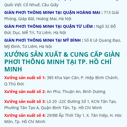
Quốc Việt
, Cổ Nhuế, Cầu Giấy
GIÀN PHƠI THÔNG MINH TẠI QUẬN HOÀNG MAI :
713 Giải
Phóng, Giáp Bát, Hoàng Mai, Hà Nội
GIÀN PHƠI THÔNG MINH TẠI QUẬN TỪ LIÊM :
Ngõ 32
Đỗ
Đức Dục, Mễ Trì, Từ Liêm, Hà Nội
GIÀN PHƠI THÔNG MINH TẠI MỸ ĐÌNH :
Số 8 Lê Quang Đạo,
Mỹ Đình, Từ Liêm, Hà Nội
XƯỞNG SẢN XUẤT & CUNG CẤP GIÀN
PHƠI THÔNG MINH TẠI TP. HỒ CHÍ
MINH
Xưởng sản xuất số 1:
385
Kha Vạn Cân, P. Hiệp Bình Chánh,
Q.Thủ Đức
Xưởng sản xuất số 2:
An Phú, Thuận An, Bình Dương
Xưởng sản xuất số 3:
Lô 20 -22C Đường Số 1, KCN Tân Tạo,
Phường Tân Tạo A, Quận Bình Tân, Tp. Hồ Chí Minh
Xưởng sản xuất số 4:
29/8B Ấp Thới Tây 1, X. Tân hiệp, H. Hóc
Môn, Tp. Hồ Chí Minh