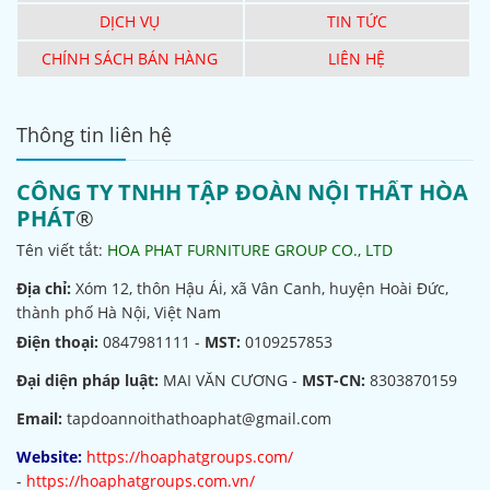
DỊCH VỤ
TIN TỨC
CHÍNH SÁCH BÁN HÀNG
LIÊN HỆ
Thông tin liên hệ
CÔNG TY TNHH TẬP ĐOÀN NỘI THẤT HÒA
PHÁT
®
Tên viết tắt:
HOA PHAT FURNITURE GROUP CO., LTD
Địa chỉ:
Xóm 12, thôn Hậu Ái, xã Vân Canh, huyện Hoài Đức,
thành phố Hà Nội, Việt Nam
Điện thoại:
0847981111 -
MST:
0109257853
Đại diện pháp luật:
MAI VĂN CƯƠNG -
MST-CN:
8303870159
Email:
tapdoannoithathoaphat@gmail.com
Website:
https://hoaphatgroups.com/
-
https://hoaphatgroups.com.vn/