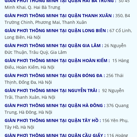
GIÀN PHƠI THÔNG MINH TẠI QUẬN HAI BÀ TRƯNG :
Số 45
Minh Khai, Q. Hai Bà Trưng
GIÀN PHƠI THÔNG MINH TẠI QUẬN THANH XUÂN :
350, B4
Trường Chinh, Phương Mai, Thanh Xuân
GIÀN PHƠI THÔNG MINH TẠI QUẬN LONG BIÊN :
67 Cổ Linh,
Long Biên, Hà Nội
GIÀN PHƠI THÔNG MINH TẠI QUẬN GIA LÂM :
26 Nguyễn
Đức Thuận, Trâu Quỳ, Gia Lâm
GIÀN PHƠI THÔNG MINH TẠI QUẬN HOÀN KIẾM :
15 Hàng
Điếu, Hoàn Kiếm, Hà Nội
GIÀN PHƠI THÔNG MINH TẠI QUẬN ĐÓNG ĐA :
256 Thái
Thịnh, Đống Đa, Hà Nội
GIÀN PHƠI THÔNG MINH TẠI NGUYỄN TRÃI :
92 Nguyễn
Trãi, Thanh Xuân, Hà Nội
GIÀN PHƠI THÔNG MINH TẠI QUẬN HÀ ĐÔNG :
376 Quang
Trung, Hà Đông, Hà Nội
GIÀN PHƠI THÔNG MINH TẠI QUẬN TÂY HỒ :
156 Yên Phụ,
Tây Hồ, Hà Nội
GIÀN PHƠI THÔNG MINH TẠI QUẬN CẦU GIẤY :
116
Hoàng