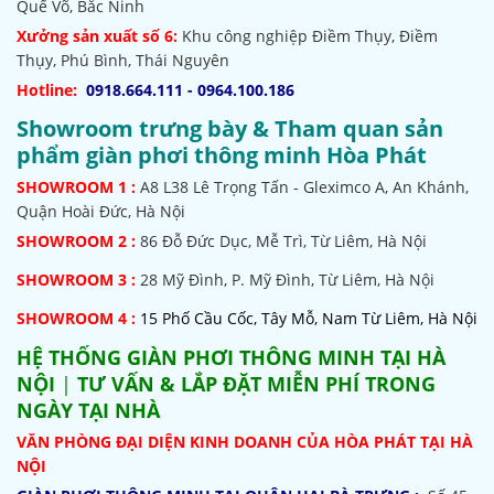
Quế Võ, Bắc Ninh
Xưởng sản xuất số 6:
Khu công nghiệp Điềm Thụy, Điềm
Thụy, Phú Bình, Thái Nguyên
Hotline:
0918.664.111 - 0964.100.186
Showroom trưng bày & Tham quan sản
phẩm giàn phơi thông minh Hòa Phát
SHOWROOM
1 :
A8 L38 Lê Trọng Tấn - Gleximco A, An Khánh,
Quận Hoài Đức, Hà Nội
SHOWROOM 2 :
86 Đỗ Đức Dục, Mễ Trì, Từ Liêm, Hà Nội
SHOWROOM
3 :
28 Mỹ Đình, P. Mỹ Đình, Từ Liêm, Hà Nội
SHOWROOM 4 :
15 Phố Cầu Cốc, Tây Mỗ, Nam Từ Liêm, Hà Nội
HỆ THỐNG
GIÀN PHƠI THÔNG MINH TẠI HÀ
NỘI
|
TƯ VẤN & LẮP ĐẶT MIỄN PHÍ TRONG
NGÀY TẠI NHÀ
VĂN PHÒNG ĐẠI DIỆN KINH DOANH CỦA HÒA PHÁT TẠI HÀ
NỘI