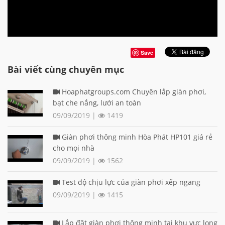
Save
Bài viết cùng chuyên mục
Hoaphatgroups.com Chuyên lắp giàn phơi,
bạt che nắng, lưới an toàn
09/09/2019 |
1419
Giàn phơi thông minh Hòa Phát HP101 giá rẻ
cho mọi nhà
09/09/2019 |
1562
Test độ chịu lực của giàn phơi xếp ngang
09/09/2019 |
1415
Lắp đặt giàn phơi thông minh tại khu vực long