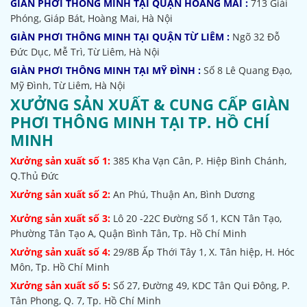
GIÀN PHƠI THÔNG MINH TẠI QUẬN HOÀNG MAI :
713 Giải
Phóng, Giáp Bát, Hoàng Mai, Hà Nội
GIÀN PHƠI THÔNG MINH TẠI QUẬN TỪ LIÊM :
Ngõ 32
Đỗ
Đức Dục, Mễ Trì, Từ Liêm, Hà Nội
GIÀN PHƠI THÔNG MINH TẠI MỸ ĐÌNH :
Số 8 Lê Quang Đạo,
Mỹ Đình, Từ Liêm, Hà Nội
XƯỞNG SẢN XUẤT & CUNG CẤP GIÀN
PHƠI THÔNG MINH TẠI TP. HỒ CHÍ
MINH
Xưởng sản xuất số 1:
385
Kha Vạn Cân, P. Hiệp Bình Chánh,
Q.Thủ Đức
Xưởng sản xuất số 2:
An Phú, Thuận An, Bình Dương
Xưởng sản xuất số 3:
Lô 20 -22C Đường Số 1, KCN Tân Tạo,
Phường Tân Tạo A, Quận Bình Tân, Tp. Hồ Chí Minh
Xưởng sản xuất số 4:
29/8B Ấp Thới Tây 1, X. Tân hiệp, H. Hóc
Môn, Tp. Hồ Chí Minh
Xưởng sản xuất số 5:
Số 27, Đường 49, KDC Tân Qui Đông, P.
Tân Phong, Q. 7, Tp. Hồ Chí Minh