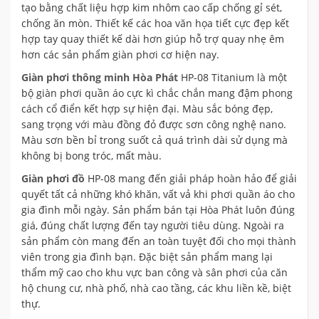
tạo bằng chất liệu hợp kim nhôm cao cấp chống gỉ sét,
chống ăn mòn. Thiết kế các hoa văn họa tiết cực đẹp kết
hợp tay quay thiết kế dài hơn giúp hỗ trợ quay nhẹ êm
hơn các sản phẩm giàn phơi cơ hiện nay.
Giàn phơi thông minh Hòa Phát
HP-08 Titanium là một
bộ giàn phơi quần áo cực kì chắc chắn mang đậm phong
cách cổ điển kết hợp sự hiện đại. Màu sắc bóng đẹp,
sang trọng với màu đồng đỏ được sơn công nghệ nano.
Màu sơn bền bỉ trong suốt cả quá trình dài sử dụng mà
không bị bong tróc, mất màu.
Giàn phơi đồ
HP-08 mang đến giải pháp hoàn hảo để giải
quyết tất cả những khó khăn, vất vả khi phơi quần áo cho
gia đình mỗi ngày. Sản phẩm bán tại Hòa Phát luôn đúng
giá, đúng chất lượng đến tay người tiêu dùng. Ngoài ra
sản phẩm còn mang đến an toàn tuyệt đối cho mọi thành
viên trong gia đình bạn. Đặc biệt sản phẩm mang lại
thẩm mỹ cao cho khu vực ban công và sân phơi của căn
hộ chung cư, nhà phố, nhà cao tầng, các khu liền kề, biệt
thự.