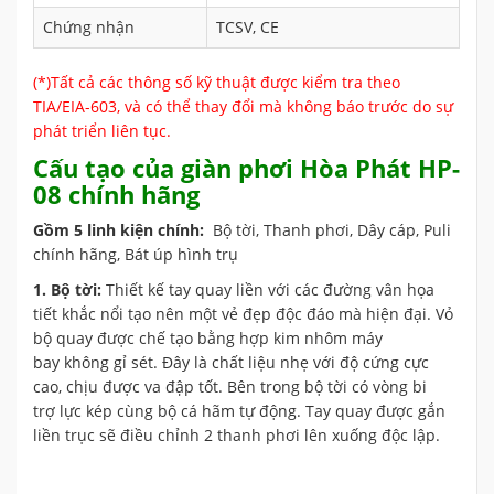
Chứng nhận
TCSV, CE
(*)Tất cả các thông số kỹ thuật được kiểm tra theo
TIA/EIA-603, và có thể thay đổi mà không báo trước do sự
phát triển liên tục.
Cấu tạo của giàn phơi Hòa Phát HP-
08 chính hãng
Gồm 5 linh kiện chính:
Bộ tời, Thanh phơi, Dây cáp, Puli
chính hãng, Bát úp hình trụ
1. Bộ tời:
Thiết kế tay quay liền với các đường vân họa
tiết khắc nổi tạo nên một vẻ đẹp độc đáo mà hiện đại. Vỏ
bộ quay được chế tạo bằng hợp kim nhôm máy
bay không gỉ sét. Đây là chất liệu nhẹ với độ cứng cực
cao, chịu được va đập tốt. Bên trong bộ tời có vòng bi
trợ lực kép cùng bộ cá hãm tự động. Tay quay được gắn
liền trục sẽ điều chỉnh 2 thanh phơi lên xuống độc lập.