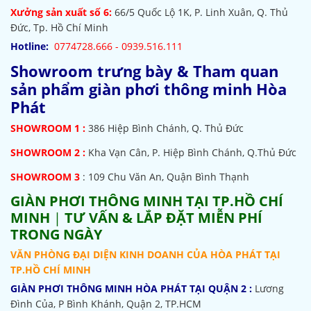
Xưởng sản xuất số 6:
66/5 Quốc Lộ 1K, P. Linh Xuân, Q. Thủ
Đức, Tp. Hồ Chí Minh
Hotline:
0774728.666 - 0939.516.111
Showroom trưng bày & Tham quan
sản phẩm giàn phơi thông minh Hòa
Phát
SHOWROOM
1 :
386 Hiệp Bình Chánh, Q. Thủ Đức
SHOWROOM 2 :
Kha Vạn Cân, P. Hiệp Bình Chánh, Q.Thủ Đức
SHOWROOM 3
: 109 Chu Văn An, Quận Bình Thạnh
GIÀN PHƠI THÔNG MINH TẠI TP.HỒ CHÍ
MINH
|
TƯ VẤN & LẮP ĐẶT MIỄN PHÍ
TRONG NGÀY
VĂN PHÒNG ĐẠI DIỆN KINH DOANH CỦA HÒA PHÁT TẠI
TP.HỒ CHÍ MINH
GIÀN PHƠI THÔNG MINH HÒA PHÁT TẠI QUẬN 2 :
Lương
Đình Của, P Bình Khánh, Quận 2, TP.HCM