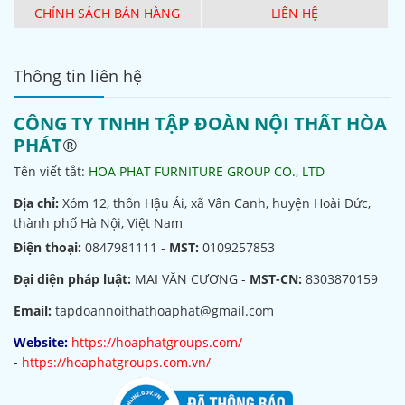
CHÍNH SÁCH BÁN HÀNG
LIÊN HỆ
Thông tin liên hệ
CÔNG TY TNHH TẬP ĐOÀN NỘI THẤT HÒA
PHÁT
®
Tên viết tắt:
HOA PHAT FURNITURE GROUP CO., LTD
Địa chỉ:
Xóm 12, thôn Hậu Ái, xã Vân Canh, huyện Hoài Đức,
thành phố Hà Nội, Việt Nam
Điện thoại:
0847981111 -
MST:
0109257853
Đại diện pháp luật:
MAI VĂN CƯƠNG -
MST-CN:
8303870159
Email:
tapdoannoithathoaphat@gmail.com
Website:
https://hoaphatgroups.com/
-
https://hoaphatgroups.com.vn/