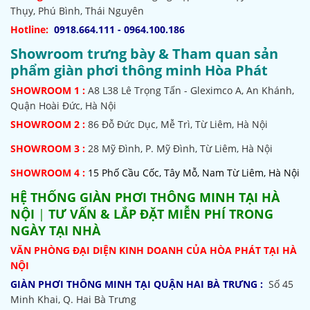
Thụy, Phú Bình, Thái Nguyên
Hotline:
0918.664.111 - 0964.100.186
Showroom trưng bày & Tham quan sản
phẩm giàn phơi thông minh Hòa Phát
SHOWROOM
1 :
A8 L38 Lê Trọng Tấn - Gleximco A, An Khánh,
Quận Hoài Đức, Hà Nội
SHOWROOM 2 :
86 Đỗ Đức Dục, Mễ Trì, Từ Liêm, Hà Nội
SHOWROOM
3 :
28 Mỹ Đình, P. Mỹ Đình, Từ Liêm, Hà Nội
SHOWROOM 4 :
15 Phố Cầu Cốc, Tây Mỗ, Nam Từ Liêm, Hà Nội
HỆ THỐNG
GIÀN PHƠI THÔNG MINH TẠI HÀ
NỘI
|
TƯ VẤN & LẮP ĐẶT MIỄN PHÍ TRONG
NGÀY TẠI NHÀ
VĂN PHÒNG ĐẠI DIỆN KINH DOANH CỦA HÒA PHÁT TẠI HÀ
NỘI
GIÀN PHƠI THÔNG MINH TẠI QUẬN HAI BÀ TRƯNG :
Số 45
Minh Khai, Q. Hai Bà Trưng