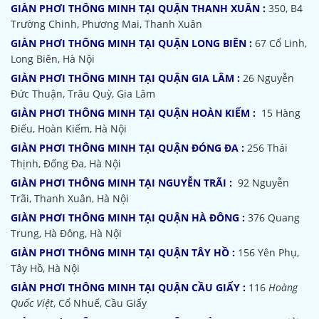
GIÀN PHƠI THÔNG MINH TẠI QUẬN THANH XUÂN :
350, B4
Trường Chinh, Phương Mai, Thanh Xuân
GIÀN PHƠI THÔNG MINH TẠI QUẬN LONG BIÊN :
67 Cổ Linh,
Long Biên, Hà Nội
GIÀN PHƠI THÔNG MINH TẠI QUẬN GIA LÂM :
26 Nguyễn
Đức Thuận, Trâu Quỳ, Gia Lâm
GIÀN PHƠI THÔNG MINH TẠI QUẬN HOÀN KIẾM :
15 Hàng
Điếu, Hoàn Kiếm, Hà Nội
GIÀN PHƠI THÔNG MINH TẠI QUẬN ĐÓNG ĐA :
256 Thái
Thịnh, Đống Đa, Hà Nội
GIÀN PHƠI THÔNG MINH TẠI NGUYỄN TRÃI :
92 Nguyễn
Trãi, Thanh Xuân, Hà Nội
GIÀN PHƠI THÔNG MINH TẠI QUẬN HÀ ĐÔNG :
376 Quang
Trung, Hà Đông, Hà Nội
GIÀN PHƠI THÔNG MINH TẠI QUẬN TÂY HỒ :
156 Yên Phụ,
Tây Hồ, Hà Nội
GIÀN PHƠI THÔNG MINH TẠI QUẬN CẦU GIẤY :
116
Hoàng
Quốc Việt
, Cổ Nhuế, Cầu Giấy