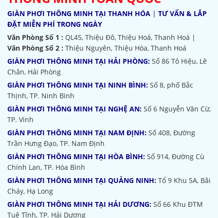
GIÀN PHƠI THÔNG MINH TẠI THANH HÓA
|
TƯ VẤN & LẮP
ĐẶT MIỄN PHÍ TRONG NGÀY
Văn Phòng Số 1 :
QL45, Thiệu Đô, Thiệu Hoá, Thanh Hoá |
Văn Phòng Số 2 :
Thiệu Nguyên, Thiệu Hóa, Thanh Hoá
GIÀN PHƠI THÔNG MINH TẠI HẢI PHÒNG:
Số 86 Tô Hiệu, Lê
Chân, Hải Phòng
GIÀN PHƠI THÔNG MINH TẠI NINH BÌNH:
Số 8, phố Bắc
Thịnh, TP. Ninh Bình
GIÀN PHƠI THÔNG MINH TẠI NGHỆ AN:
Số 6 Nguyễn Văn Cừ,
TP. Vinh
GIÀN PHƠI THÔNG MINH TẠI NAM ĐỊNH:
Số 408, Đường
Trần Hưng Đạo, TP. Nam Định
GIÀN PHƠI THÔNG MINH TẠI HÒA BÌNH:
Số 914, Đường Cù
Chính Lan, TP. Hòa Bình
GIÀN PHƠI THÔNG MINH TẠI QUẢNG NINH:
Tổ 9 Khu 5A, Bãi
Cháy, Hạ Long
GIÀN PHƠI THÔNG MINH TẠI HẢI DƯƠNG:
Số 66 Khu ĐTM
Tuệ Tĩnh, TP. Hải Dương