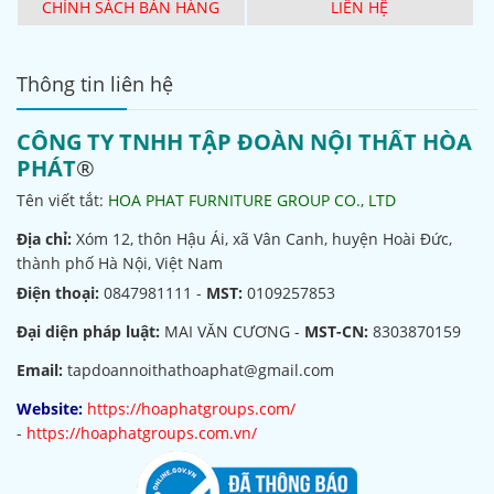
CHÍNH SÁCH BÁN HÀNG
LIÊN HỆ
Thông tin liên hệ
CÔNG TY TNHH TẬP ĐOÀN NỘI THẤT HÒA
PHÁT
®
Tên viết tắt:
HOA PHAT FURNITURE GROUP CO., LTD
Địa chỉ:
Xóm 12, thôn Hậu Ái, xã Vân Canh, huyện Hoài Đức,
thành phố Hà Nội, Việt Nam
Điện thoại:
0847981111 -
MST:
0109257853
Đại diện pháp luật:
MAI VĂN CƯƠNG -
MST-CN:
8303870159
Email:
tapdoannoithathoaphat@gmail.com
Website:
https://hoaphatgroups.com/
-
https://hoaphatgroups.com.vn/