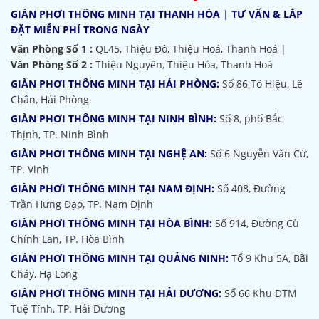
GIÀN PHƠI THÔNG MINH TẠI THANH HÓA
|
TƯ VẤN & LẮP
ĐẶT MIỄN PHÍ TRONG NGÀY
Văn Phòng Số 1 :
QL45, Thiệu Đô, Thiệu Hoá, Thanh Hoá |
Văn Phòng Số 2 :
Thiệu Nguyên, Thiệu Hóa, Thanh Hoá
GIÀN PHƠI THÔNG MINH TẠI HẢI PHÒNG:
Số 86 Tô Hiệu, Lê
Chân, Hải Phòng
GIÀN PHƠI THÔNG MINH TẠI NINH BÌNH:
Số 8, phố Bắc
Thịnh, TP. Ninh Bình
GIÀN PHƠI THÔNG MINH TẠI NGHỆ AN:
Số 6 Nguyễn Văn Cừ,
TP. Vinh
GIÀN PHƠI THÔNG MINH TẠI NAM ĐỊNH:
Số 408, Đường
Trần Hưng Đạo, TP. Nam Định
GIÀN PHƠI THÔNG MINH TẠI HÒA BÌNH:
Số 914, Đường Cù
Chính Lan, TP. Hòa Bình
GIÀN PHƠI THÔNG MINH TẠI QUẢNG NINH:
Tổ 9 Khu 5A, Bãi
Cháy, Hạ Long
GIÀN PHƠI THÔNG MINH TẠI HẢI DƯƠNG:
Số 66 Khu ĐTM
Tuệ Tĩnh, TP. Hải Dương