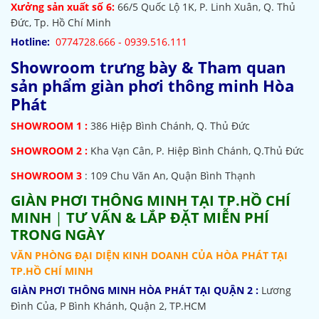
Xưởng sản xuất số 6:
66/5 Quốc Lộ 1K, P. Linh Xuân, Q. Thủ
Đức, Tp. Hồ Chí Minh
Hotline:
0774728.666 - 0939.516.111
Showroom trưng bày & Tham quan
sản phẩm giàn phơi thông minh Hòa
Phát
SHOWROOM
1 :
386 Hiệp Bình Chánh, Q. Thủ Đức
SHOWROOM 2 :
Kha Vạn Cân, P. Hiệp Bình Chánh, Q.Thủ Đức
SHOWROOM 3
: 109 Chu Văn An, Quận Bình Thạnh
GIÀN PHƠI THÔNG MINH TẠI TP.HỒ CHÍ
MINH
|
TƯ VẤN & LẮP ĐẶT MIỄN PHÍ
TRONG NGÀY
VĂN PHÒNG ĐẠI DIỆN KINH DOANH CỦA HÒA PHÁT TẠI
TP.HỒ CHÍ MINH
GIÀN PHƠI THÔNG MINH HÒA PHÁT TẠI QUẬN 2 :
Lương
Đình Của, P Bình Khánh, Quận 2, TP.HCM