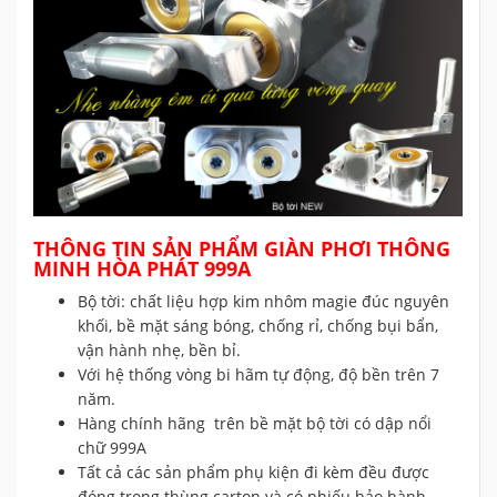
THÔNG TIN SẢN PHẨM GIÀN PHƠI THÔNG
MINH HÒA PHÁT 999A
Bộ tời: chất liệu hợp kim nhôm magie đúc nguyên
khối, bề mặt sáng bóng, chống rỉ, chống bụi bẩn,
vận hành nhẹ, bền bỉ.
Với hệ thống vòng bi hãm tự động, độ bền trên 7
năm.
Hàng chính hãng trên bề mặt bộ tời có dập nổi
chữ 999A
Tất cả các sản phẩm phụ kiện đi kèm đều được
đóng trong thùng carton và có phiếu bảo hành.