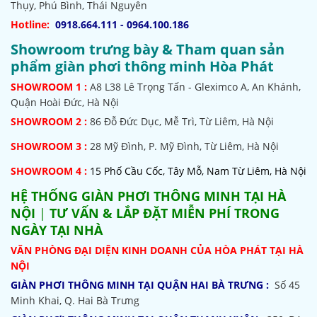
Thụy, Phú Bình, Thái Nguyên
Hotline:
0918.664.111 - 0964.100.186
Showroom trưng bày & Tham quan sản
phẩm giàn phơi thông minh Hòa Phát
SHOWROOM
1 :
A8 L38 Lê Trọng Tấn - Gleximco A, An Khánh,
Quận Hoài Đức, Hà Nội
SHOWROOM 2 :
86 Đỗ Đức Dục, Mễ Trì, Từ Liêm, Hà Nội
SHOWROOM
3 :
28 Mỹ Đình, P. Mỹ Đình, Từ Liêm, Hà Nội
SHOWROOM 4 :
15 Phố Cầu Cốc, Tây Mỗ, Nam Từ Liêm, Hà Nội
HỆ THỐNG
GIÀN PHƠI THÔNG MINH TẠI HÀ
NỘI
|
TƯ VẤN & LẮP ĐẶT MIỄN PHÍ TRONG
NGÀY TẠI NHÀ
VĂN PHÒNG ĐẠI DIỆN KINH DOANH CỦA HÒA PHÁT TẠI HÀ
NỘI
GIÀN PHƠI THÔNG MINH TẠI QUẬN HAI BÀ TRƯNG :
Số 45
Minh Khai, Q. Hai Bà Trưng