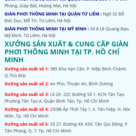
Phóng, Giáp Bát, Hoàng Mai, Hà Nội
GIÀN PHƠI THÔNG MINH TẠI QUẬN TỪ LIÊM :
Ngõ 32
Đỗ
Đức Dục, Mễ Trì, Từ Liêm, Hà Nội
GIÀN PHƠI THÔNG MINH TẠI MỸ ĐÌNH :
Số 8 Lê Quang Đạo,
Mỹ Đình, Từ Liêm, Hà Nội
XƯỞNG SẢN XUẤT & CUNG CẤP GIÀN
PHƠI THÔNG MINH TẠI TP. HỒ CHÍ
MINH
Xưởng sản xuất số 1:
385
Kha Vạn Cân, P. Hiệp Bình Chánh,
Q.Thủ Đức
Xưởng sản xuất số 2:
An Phú, Thuận An, Bình Dương
Xưởng sản xuất số 3:
Lô 20 -22C Đường Số 1, KCN Tân Tạo,
Phường Tân Tạo A, Quận Bình Tân, Tp. Hồ Chí Minh
Xưởng sản xuất số 4:
29/8B Ấp Thới Tây 1, X. Tân hiệp, H. Hóc
Môn, Tp. Hồ Chí Minh
Xưởng sản xuất số 5:
Số 27, Đường 49, KDC Tân Qui Đông, P.
Tân Phong, Q. 7, Tp. Hồ Chí Minh