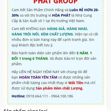
PHÁT GROUP
Cam Kết Sản Phẩm Chính Hãng và
Luôn RẺ HƠN 20-
30%
so với thị trường vì
HÒA PHÁT
là Nhà Cung
Cấp & Sản Xuất sô 1 tại thị trường Việt Nam.
Cam kết KHÔNG bán
HÀNG GIẢ, HÀNG NHÁI,
HÀNG TRÔI NỔI, KÉM CHẤT LƯỢNG
.
Hiện tại có rất
nhiều đơn vị bán hàng này để cạnh tranh giá. Xin
quý khách đặc biết lưu ý.
Bảo hành toàn diện sản phẩm lên đến
5 NĂM. 1
ĐỔI 1 trong 6 THÁNG
. Và được bảo trì trọn đời sản
phẩm.
Hãy LIÊN HỆ NGAY HÔM NAY với chúng tôi để
bạn
HOÀN TOÀN YÊN TÂM
có được những sản
phẩm chất lượng cao nhất thay vì
Mất Tiền
mà chỉ
được sử dụng
Sản phẩm Kém chất Lượng.
Hotline:
0918.664.111 - 0964.100.186
Sản phẩm cùng loại