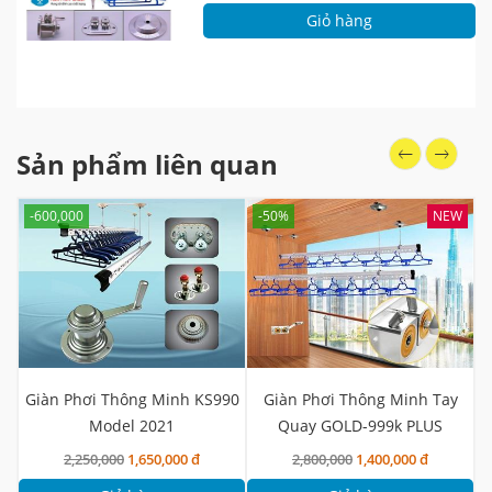
Giỏ hàng
Sản phẩm liên quan
-600,000
-50%
NEW
Giàn Phơi Thông Minh KS990
Giàn Phơi Thông Minh Tay
Model 2021
Quay GOLD-999k PLUS
2,250,000
1,650,000 đ
2,800,000
1,400,000 đ