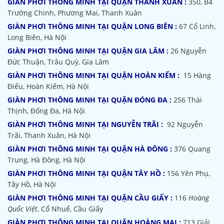
GIÀN PHƠI THÔNG MINH TẠI QUẬN THANH XUÂN :
350, B4
Trường Chinh, Phương Mai, Thanh Xuân
GIÀN PHƠI THÔNG MINH TẠI QUẬN LONG BIÊN :
67 Cổ Linh,
Long Biên, Hà Nội
GIÀN PHƠI THÔNG MINH TẠI QUẬN GIA LÂM :
26 Nguyễn
Đức Thuận, Trâu Quỳ, Gia Lâm
GIÀN PHƠI THÔNG MINH TẠI QUẬN HOÀN KIẾM :
15 Hàng
Điếu, Hoàn Kiếm, Hà Nội
GIÀN PHƠI THÔNG MINH TẠI QUẬN ĐÓNG ĐA :
256 Thái
Thịnh, Đống Đa, Hà Nội
GIÀN PHƠI THÔNG MINH TẠI NGUYỄN TRÃI :
92 Nguyễn
Trãi, Thanh Xuân, Hà Nội
GIÀN PHƠI THÔNG MINH TẠI QUẬN HÀ ĐÔNG :
376 Quang
Trung, Hà Đông, Hà Nội
GIÀN PHƠI THÔNG MINH TẠI QUẬN TÂY HỒ :
156 Yên Phụ,
Tây Hồ, Hà Nội
GIÀN PHƠI THÔNG MINH TẠI QUẬN CẦU GIẤY :
116
Hoàng
Quốc Việt
, Cổ Nhuế, Cầu Giấy
GIÀN PHƠI THÔNG MINH TẠI QUẬN HOÀNG MAI :
713 Giải