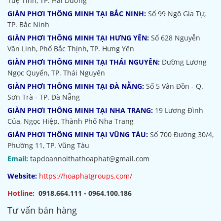
Tuệ Tĩnh, TP. Hải Dương
GIÀN PHƠI THÔNG MINH TẠI BẮC NINH:
Số 99 Ngô Gia Tự,
TP. Bắc Ninh
GIÀN PHƠI THÔNG MINH TẠI HƯNG YÊN:
Số 628 Nguyễn
Văn Linh, Phố Bắc Thịnh, TP. Hưng Yên
GIÀN PHƠI THÔNG MINH TẠI THÁI NGUYÊN:
Đường Lương
Ngọc Quyến, TP. Thái Nguyên
GIÀN PHƠI THÔNG MINH TẠI ĐÀ NẴNG:
Số 5 Vân Đồn - Q.
Sơn Trà - TP. Đà Nẵng
GIÀN PHƠI THÔNG MINH TẠI NHA TRANG:
19 Lương Đình
Của, Ngọc Hiệp, Thành Phố Nha Trang
GIÀN PHƠI THÔNG MINH TẠI VŨNG TÀU:
Số 700 Đường 30/4,
Phường 11, TP. Vũng Tàu
Email:
tapdoannoithathoaphat@gmail.com
Website:
https://hoaphatgroups.com/
Hotline:
0918.664.111 - 0964.100.186
Tư vấn bán hàng