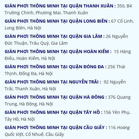
GIÀN PHƠI THÔNG MINH TẠI QUẬN THANH XUÂN :
350, B4
Trường Chinh, Phương Mai, Thanh Xuân
GIÀN PHƠI THÔNG MINH TẠI QUẬN LONG BIÊN :
67 Cổ Linh,
Long Biên, Hà Nội
GIÀN PHƠI THÔNG MINH TẠI QUẬN GIA LÂM :
26 Nguyễn
Đức Thuận, Trâu Quỳ, Gia Lâm
GIÀN PHƠI THÔNG MINH TẠI QUẬN HOÀN KIẾM :
15 Hàng
Điếu, Hoàn Kiếm, Hà Nội
GIÀN PHƠI THÔNG MINH TẠI QUẬN ĐÓNG ĐA :
256 Thái
Thịnh, Đống Đa, Hà Nội
GIÀN PHƠI THÔNG MINH TẠI NGUYỄN TRÃI :
92 Nguyễn
Trãi, Thanh Xuân, Hà Nội
GIÀN PHƠI THÔNG MINH TẠI QUẬN HÀ ĐÔNG :
376 Quang
Trung, Hà Đông, Hà Nội
GIÀN PHƠI THÔNG MINH TẠI QUẬN TÂY HỒ :
156 Yên Phụ,
Tây Hồ, Hà Nội
GIÀN PHƠI THÔNG MINH TẠI QUẬN CẦU GIẤY :
116
Hoàng
Quốc Việt
, Cổ Nhuế, Cầu Giấy