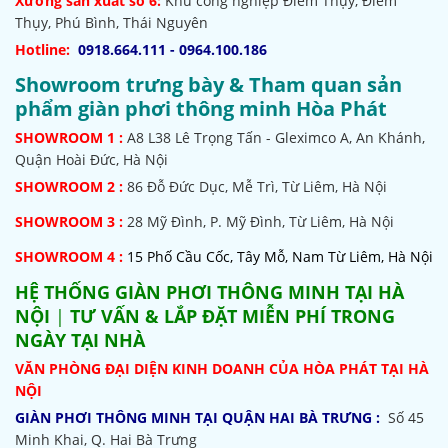
Xưởng sản xuất số 6:
Khu công nghiệp Điềm Thụy, Điềm
Thụy, Phú Bình, Thái Nguyên
Hotline:
0918.664.111 - 0964.100.186
Showroom trưng bày & Tham quan sản
phẩm giàn phơi thông minh Hòa Phát
SHOWROOM
1 :
A8 L38 Lê Trọng Tấn - Gleximco A, An Khánh,
Quận Hoài Đức, Hà Nội
SHOWROOM 2 :
86 Đỗ Đức Dục, Mễ Trì, Từ Liêm, Hà Nội
SHOWROOM
3 :
28 Mỹ Đình, P. Mỹ Đình, Từ Liêm, Hà Nội
SHOWROOM 4 :
15 Phố Cầu Cốc, Tây Mỗ, Nam Từ Liêm, Hà Nội
HỆ THỐNG
GIÀN PHƠI THÔNG MINH TẠI HÀ
NỘI
|
TƯ VẤN & LẮP ĐẶT MIỄN PHÍ TRONG
NGÀY TẠI NHÀ
VĂN PHÒNG ĐẠI DIỆN KINH DOANH CỦA HÒA PHÁT TẠI HÀ
NỘI
GIÀN PHƠI THÔNG MINH TẠI QUẬN HAI BÀ TRƯNG :
Số 45
Minh Khai, Q. Hai Bà Trưng