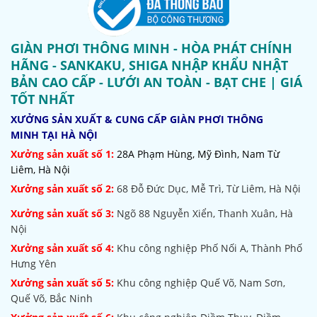
GIÀN PHƠI THÔNG MINH - HÒA PHÁT CHÍNH
HÃNG - SANKAKU, SHIGA NHẬP KHẨU NHẬT
BẢN CAO CẤP - LƯỚI AN TOÀN - BẠT CHE | GIÁ
TỐT NHẤT
XƯỞNG SẢN XUẤT & CUNG CẤP GIÀN PHƠI THÔNG
MINH TẠI HÀ NỘI
Xưởng sản xuất số 1:
28A Phạm Hùng, Mỹ Đình, Nam Từ
Liêm, Hà Nội
Xưởng sản xuất số 2:
68 Đỗ Đức Dục, Mễ Trì, Từ Liêm, Hà Nội
Xưởng sản xuất số 3:
Ngõ 88 Nguyễn Xiển, Thanh Xuân, Hà
Nội
Xưởng sản xuất số 4:
Khu công nghiệp Phố Nối A, Thành Phố
Hưng Yên
Xưởng sản xuất số 5:
Khu công nghiệp Quế Võ,
Nam Sơn,
Quế Võ, Bắc Ninh