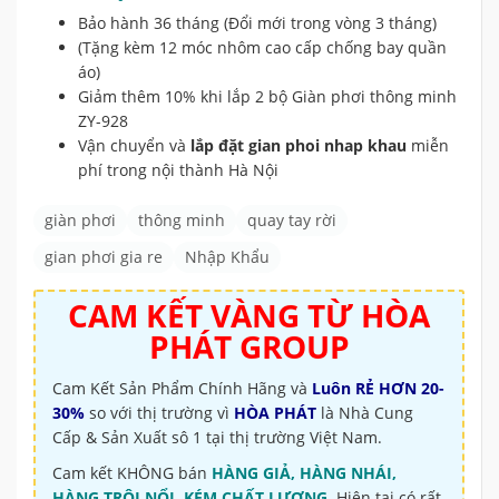
Bảo hành 36 tháng (Đổi mới trong vòng 3 tháng)
(Tặng kèm 12 móc nhôm cao cấp chống bay quần
áo)
Giảm thêm 10% khi lắp 2 bộ Giàn phơi thông minh
ZY-928
Vận chuyển và
lắp đặt gian phoi nhap khau
miễn
phí trong nội thành Hà Nội
giàn phơi
thông minh
quay tay rời
gian phơi gia re
Nhập Khẩu
CAM KẾT VÀNG TỪ
HÒA
PHÁT GROUP
Cam Kết Sản Phẩm Chính Hãng và
Luôn RẺ HƠN 20-
30%
so với thị trường vì
HÒA PHÁT
là Nhà Cung
Cấp & Sản Xuất sô 1 tại thị trường Việt Nam.
Cam kết KHÔNG bán
HÀNG GIẢ, HÀNG NHÁI,
HÀNG TRÔI NỔI, KÉM CHẤT LƯỢNG
.
Hiện tại có rất