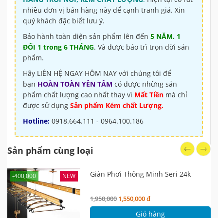
nhiều đơn vị bán hàng này để cạnh tranh giá. Xin
quý khách đặc biết lưu ý.
Bảo hành toàn diện sản phẩm lên đến
5 NĂM. 1
ĐỔI 1 trong 6 THÁNG
. Và được bảo trì trọn đời sản
phẩm.
Hãy LIÊN HỆ NGAY HÔM NAY với chúng tôi để
bạn
HOÀN TOÀN YÊN TÂM
có được những sản
phẩm chất lượng cao nhất thay vì
Mất Tiền
mà chỉ
được sử dụng
Sản phẩm Kém chất Lượng.
Hotline:
0918.664.111 - 0964.100.186
Sản phẩm cùng loại
Giàn Phơi Thông Minh Seri 24k
-400,000
NEW
1,950,000
1,550,000 đ
Giỏ hàng