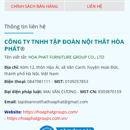
CHÍNH SÁCH BÁN HÀNG
LIÊN HỆ
Thông tin liên hệ
CÔNG TY TNHH TẬP ĐOÀN NỘI THẤT HÒA
PHÁT
®
Tên viết tắt:
HOA PHAT FURNITURE GROUP CO., LTD
Địa chỉ:
Xóm 12, thôn Hậu Ái, xã Vân Canh, huyện Hoài Đức,
thành phố Hà Nội, Việt Nam
Điện thoại:
0847981111 -
MST:
0109257853
Đại diện pháp luật:
MAI VĂN CƯƠNG -
MST-CN:
8303870159
Email:
tapdoannoithathoaphat@gmail.com
Website:
https://hoaphatgroups.com/
-
https://hoaphatgroups.com.vn/