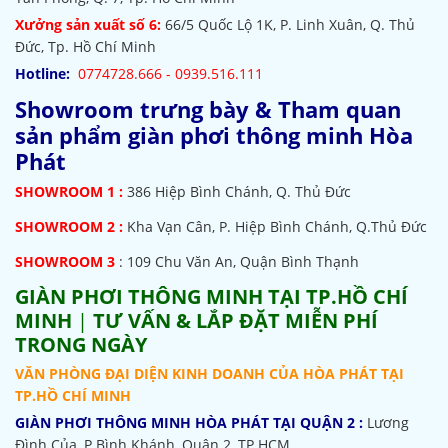
Xưởng sản xuất số 6:
66/5 Quốc Lộ 1K, P. Linh Xuân, Q. Thủ
Đức, Tp. Hồ Chí Minh
Hotline:
0774728.666 - 0939.516.111
Showroom trưng bày & Tham quan
sản phẩm giàn phơi thông minh Hòa
Phát
SHOWROOM
1 :
386 Hiệp Bình Chánh, Q. Thủ Đức
SHOWROOM 2 :
Kha Vạn Cân, P. Hiệp Bình Chánh, Q.Thủ Đức
SHOWROOM 3
: 109 Chu Văn An, Quận Bình Thạnh
GIÀN PHƠI THÔNG MINH TẠI TP.HỒ CHÍ
MINH
|
TƯ VẤN & LẮP ĐẶT MIỄN PHÍ
TRONG NGÀY
VĂN PHÒNG ĐẠI DIỆN KINH DOANH CỦA HÒA PHÁT TẠI
TP.HỒ CHÍ MINH
GIÀN PHƠI THÔNG MINH HÒA PHÁT TẠI QUẬN 2 :
Lương
Đình Của, P Bình Khánh, Quận 2, TP.HCM