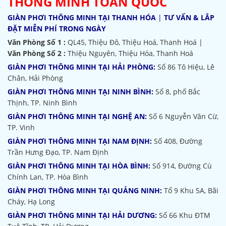
THÔNG MINH TOÀN QUỐC
GIÀN PHƠI THÔNG MINH TẠI THANH HÓA
|
TƯ VẤN & LẮP
ĐẶT MIỄN PHÍ TRONG NGÀY
Văn Phòng Số 1 :
QL45, Thiệu Đô, Thiệu Hoá, Thanh Hoá |
Văn Phòng Số 2 :
Thiệu Nguyên, Thiệu Hóa, Thanh Hoá
GIÀN PHƠI THÔNG MINH TẠI HẢI PHÒNG:
Số 86 Tô Hiệu, Lê
Chân, Hải Phòng
GIÀN PHƠI THÔNG MINH TẠI NINH BÌNH:
Số 8, phố Bắc
Thịnh, TP. Ninh Bình
GIÀN PHƠI THÔNG MINH TẠI NGHỆ AN:
Số 6 Nguyễn Văn Cừ,
TP. Vinh
GIÀN PHƠI THÔNG MINH TẠI NAM ĐỊNH:
Số 408, Đường
Trần Hưng Đạo, TP. Nam Định
GIÀN PHƠI THÔNG MINH TẠI HÒA BÌNH:
Số 914, Đường Cù
Chính Lan, TP. Hòa Bình
GIÀN PHƠI THÔNG MINH TẠI QUẢNG NINH:
Tổ 9 Khu 5A, Bãi
Cháy, Hạ Long
GIÀN PHƠI THÔNG MINH TẠI HẢI DƯƠNG:
Số 66 Khu ĐTM