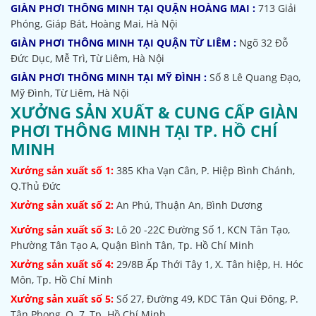
GIÀN PHƠI THÔNG MINH TẠI QUẬN HOÀNG MAI :
713 Giải
Phóng, Giáp Bát, Hoàng Mai, Hà Nội
GIÀN PHƠI THÔNG MINH TẠI QUẬN TỪ LIÊM :
Ngõ 32
Đỗ
Đức Dục, Mễ Trì, Từ Liêm, Hà Nội
GIÀN PHƠI THÔNG MINH TẠI MỸ ĐÌNH :
Số 8 Lê Quang Đạo,
Mỹ Đình, Từ Liêm, Hà Nội
XƯỞNG SẢN XUẤT & CUNG CẤP GIÀN
PHƠI THÔNG MINH TẠI TP. HỒ CHÍ
MINH
Xưởng sản xuất số 1:
385
Kha Vạn Cân, P. Hiệp Bình Chánh,
Q.Thủ Đức
Xưởng sản xuất số 2:
An Phú, Thuận An, Bình Dương
Xưởng sản xuất số 3:
Lô 20 -22C Đường Số 1, KCN Tân Tạo,
Phường Tân Tạo A, Quận Bình Tân, Tp. Hồ Chí Minh
Xưởng sản xuất số 4:
29/8B Ấp Thới Tây 1, X. Tân hiệp, H. Hóc
Môn, Tp. Hồ Chí Minh
Xưởng sản xuất số 5:
Số 27, Đường 49, KDC Tân Qui Đông, P.
Tân Phong, Q. 7, Tp. Hồ Chí Minh