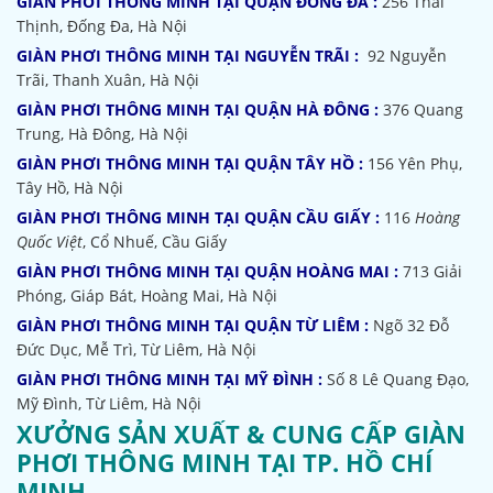
GIÀN PHƠI THÔNG MINH TẠI QUẬN ĐÓNG ĐA :
256 Thái
Thịnh, Đống Đa, Hà Nội
GIÀN PHƠI THÔNG MINH TẠI NGUYỄN TRÃI :
92 Nguyễn
Trãi, Thanh Xuân, Hà Nội
GIÀN PHƠI THÔNG MINH TẠI QUẬN HÀ ĐÔNG :
376 Quang
Trung, Hà Đông, Hà Nội
GIÀN PHƠI THÔNG MINH TẠI QUẬN TÂY HỒ :
156 Yên Phụ,
Tây Hồ, Hà Nội
GIÀN PHƠI THÔNG MINH TẠI QUẬN CẦU GIẤY :
116
Hoàng
Quốc Việt
, Cổ Nhuế, Cầu Giấy
GIÀN PHƠI THÔNG MINH TẠI QUẬN HOÀNG MAI :
713 Giải
Phóng, Giáp Bát, Hoàng Mai, Hà Nội
GIÀN PHƠI THÔNG MINH TẠI QUẬN TỪ LIÊM :
Ngõ 32
Đỗ
Đức Dục, Mễ Trì, Từ Liêm, Hà Nội
GIÀN PHƠI THÔNG MINH TẠI MỸ ĐÌNH :
Số 8 Lê Quang Đạo,
Mỹ Đình, Từ Liêm, Hà Nội
XƯỞNG SẢN XUẤT & CUNG CẤP GIÀN
PHƠI THÔNG MINH TẠI TP. HỒ CHÍ
MINH