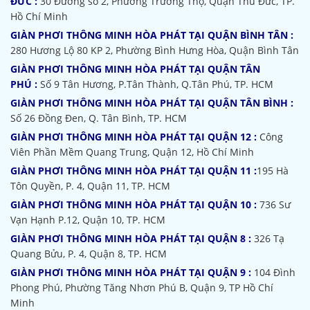
ĐỨC :
30 Đường số 2, Phường Trường Thọ, Quận Thủ Đức, TP.
Hồ Chí Minh
GIÀN PHƠI THÔNG MINH HÒA PHÁT TẠI QUẬN BÌNH TÂN :
280 Hương Lộ 80 KP 2, Phường Bình Hưng Hòa, Quận Bình Tân
GIÀN PHƠI THÔNG MINH HÒA PHÁT TẠI QUẬN TÂN
PHÚ :
Số 9 Tân Hương, P.Tân Thành, Q.Tân Phú, TP. HCM
GIÀN PHƠI THÔNG MINH HÒA PHÁT TẠI QUẬN TÂN BÌNH :
Số 26 Đồng Đen, Q. Tân Bình, TP. HCM
GIÀN PHƠI THÔNG MINH HÒA PHÁT TẠI QUẬN 12 :
Công
Viên Phần Mềm Quang Trung, Quận 12, Hồ Chí Minh
GIÀN PHƠI THÔNG MINH HÒA PHÁT TẠI QUẬN 11 :
195 Hà
Tôn Quyền, P. 4, Quận 11, TP. HCM
GIÀN PHƠI THÔNG MINH HÒA PHÁT TẠI QUẬN 10 :
736 Sư
Vạn Hạnh P.12, Quận 10, TP. HCM
GIÀN PHƠI THÔNG MINH HÒA PHÁT TẠI QUẬN 8 :
326 Tạ
Quang Bửu, P. 4, Quận 8, TP. HCM
GIÀN PHƠI THÔNG MINH HÒA PHÁT TẠI QUẬN 9 :
104 Đình
Phong Phú, Phường Tăng Nhơn Phú B, Quận 9, TP Hồ Chí
Minh