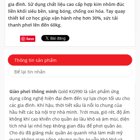
gia đình. Sử dụng chất liệu cao cấp hợp kim nhôm đúc
liền khối siêu bền, sáng bóng, chống oxi hóa. Tay quay
thiết kế cơ học giúp vận hành nhẹ hơn 30%, sức tải
thanh phơi lên đến 60kg.
Save
Thông tin sản phẩm
Để lại tin nhắn
Giàn phơi thông minh
Gold KG990 là sản phẩm ứng
dụng công nghệ hiện đại đem đến sự lựa chọn tối ưu cho
các gia đình. Khí hậu, thời tiết xấu là nỗi lo chung của
hầu hết các bà nội trợ nhà mình. Trời mưa, gió rét, độ ẩm
không khí cao khiến cho quần áo lâu khô và ám mùi, diện
tích nhà lại nhỏ hẹp không gian đâu để phơi quần áo.
Cho dù đã giăng mắc quần áo quanh nhà làm mất mỹ
quan không gian sống, nhưng quần áo vẫn khó khô và