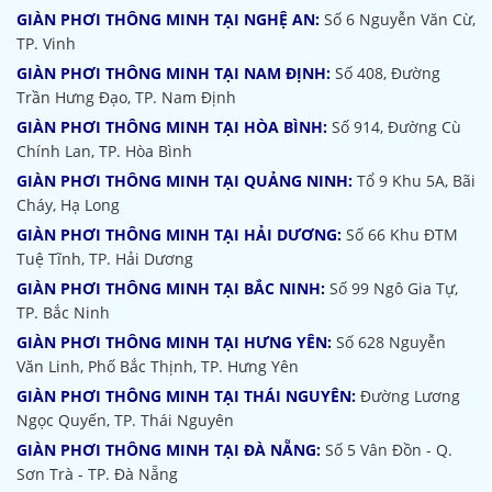
GIÀN PHƠI THÔNG MINH TẠI NGHỆ AN:
Số 6 Nguyễn Văn Cừ,
TP. Vinh
GIÀN PHƠI THÔNG MINH TẠI NAM ĐỊNH:
Số 408, Đường
Trần Hưng Đạo, TP. Nam Định
GIÀN PHƠI THÔNG MINH TẠI HÒA BÌNH:
Số 914, Đường Cù
Chính Lan, TP. Hòa Bình
GIÀN PHƠI THÔNG MINH TẠI QUẢNG NINH:
Tổ 9 Khu 5A, Bãi
Cháy, Hạ Long
GIÀN PHƠI THÔNG MINH TẠI HẢI DƯƠNG:
Số 66 Khu ĐTM
Tuệ Tĩnh, TP. Hải Dương
GIÀN PHƠI THÔNG MINH TẠI BẮC NINH:
Số 99 Ngô Gia Tự,
TP. Bắc Ninh
GIÀN PHƠI THÔNG MINH TẠI HƯNG YÊN:
Số 628 Nguyễn
Văn Linh, Phố Bắc Thịnh, TP. Hưng Yên
GIÀN PHƠI THÔNG MINH TẠI THÁI NGUYÊN:
Đường Lương
Ngọc Quyến, TP. Thái Nguyên
GIÀN PHƠI THÔNG MINH TẠI ĐÀ NẴNG:
Số 5 Vân Đồn - Q.
Sơn Trà - TP. Đà Nẵng