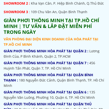
SHOWROOM 2 :
Kha Vạn Cân, P. Hiệp Bình Chánh, Q.Thủ Đức
SHOWROOM 3
: 109 Chu Văn An, Quận Bình Thạnh
GIÀN PHƠI THÔNG MINH TẠI TP.HỒ CHÍ
MINH
|
TƯ VẤN & LẮP ĐẶT MIỄN PHÍ
TRONG NGÀY
VĂN PHÒNG ĐẠI DIỆN KINH DOANH CỦA HÒA PHÁT TẠI
TP.HỒ CHÍ MINH
GIÀN PHƠI THÔNG MINH HÒA PHÁT TẠI QUẬN 2 :
Lương
Đình Của, P Bình Khánh, Quận 2, TP.HCM
GIÀN PHƠI THÔNG MINH HÒA PHÁT TẠI QUẬN 7 :
456
Huỳnh Tấn Phát, Quận 7, TP. Hồ Chí Minh
GIÀN PHƠI THÔNG MINH HÒA PHÁT TẠI QUẬN BÌNH
THẠNH :
180 Nguyễn Đức Cảnh, Quận Bình Thạnh, TP. Hồ Chí
Minh
GIÀN PHƠI THÔNG MINH HÒA PHÁT TẠI QUẬN 6 :
135
Nguyễn Văn Luông, Phường 10, Quận 6, TP. Hồ Chí Minh
GIÀN PHƠI THÔNG MINH HÒA PHÁT TẠI QUẬN THỦ