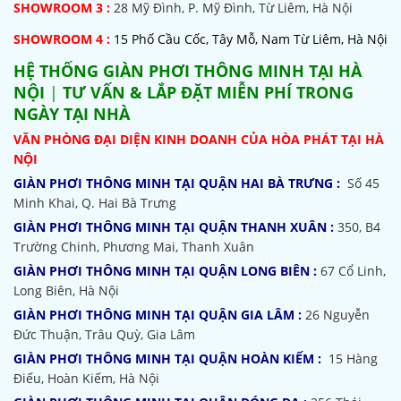
SHOWROOM
3 :
28 Mỹ Đình, P. Mỹ Đình, Từ Liêm, Hà Nội
SHOWROOM 4 :
15 Phố Cầu Cốc, Tây Mỗ, Nam Từ Liêm, Hà Nội
HỆ THỐNG
GIÀN PHƠI THÔNG MINH TẠI HÀ
NỘI
|
TƯ VẤN & LẮP ĐẶT MIỄN PHÍ TRONG
NGÀY TẠI NHÀ
VĂN PHÒNG ĐẠI DIỆN KINH DOANH CỦA HÒA PHÁT TẠI HÀ
NỘI
GIÀN PHƠI THÔNG MINH TẠI QUẬN HAI BÀ TRƯNG :
Số 45
Minh Khai, Q. Hai Bà Trưng
GIÀN PHƠI THÔNG MINH TẠI QUẬN THANH XUÂN :
350, B4
Trường Chinh, Phương Mai, Thanh Xuân
GIÀN PHƠI THÔNG MINH TẠI QUẬN LONG BIÊN :
67 Cổ Linh,
Long Biên, Hà Nội
GIÀN PHƠI THÔNG MINH TẠI QUẬN GIA LÂM :
26 Nguyễn
Đức Thuận, Trâu Quỳ, Gia Lâm
GIÀN PHƠI THÔNG MINH TẠI QUẬN HOÀN KIẾM :
15 Hàng
Điếu, Hoàn Kiếm, Hà Nội