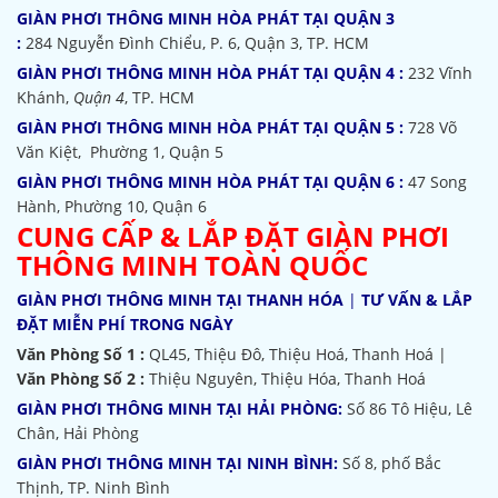
GIÀN PHƠI THÔNG MINH HÒA PHÁT TẠI QUẬN 3
:
284 Nguyễn Đình Chiểu, P. 6, Quận 3, TP. HCM
GIÀN PHƠI THÔNG MINH HÒA PHÁT TẠI QUẬN 4 :
232 Vĩnh
Khánh,
Quận 4
, TP. HCM
GIÀN PHƠI THÔNG MINH HÒA PHÁT TẠI QUẬN 5 :
728 Võ
Văn Kiệt, Phường 1, Quận 5
GIÀN PHƠI THÔNG MINH HÒA PHÁT TẠI QUẬN 6 :
47 Song
Hành, Phường 10, Quận 6
CUNG CẤP & LẮP ĐẶT GIÀN PHƠI
THÔNG MINH TOÀN QUỐC
GIÀN PHƠI THÔNG MINH TẠI THANH HÓA
|
TƯ VẤN & LẮP
ĐẶT MIỄN PHÍ TRONG NGÀY
Văn Phòng Số 1 :
QL45, Thiệu Đô, Thiệu Hoá, Thanh Hoá |
Văn Phòng Số 2 :
Thiệu Nguyên, Thiệu Hóa, Thanh Hoá
GIÀN PHƠI THÔNG MINH TẠI HẢI PHÒNG:
Số 86 Tô Hiệu, Lê
Chân, Hải Phòng
GIÀN PHƠI THÔNG MINH TẠI NINH BÌNH:
Số 8, phố Bắc
Thịnh, TP. Ninh Bình