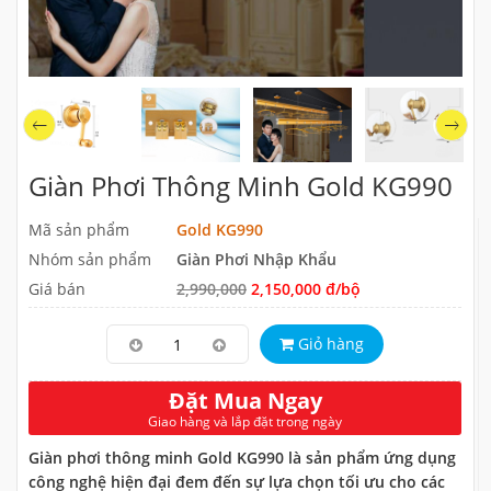
Giàn Phơi Thông Minh Gold KG990
Mã sản phẩm
Gold KG990
Nhóm sản phẩm
Giàn Phơi Nhập Khẩu
Giá bán
2,990,000
2,150,000 đ/bộ
Giỏ hàng
Đặt Mua Ngay
Giao hàng và lắp đặt trong ngày
Giàn phơi thông minh Gold KG990 là sản phẩm ứng dụng
công nghệ hiện đại đem đến sự lựa chọn tối ưu cho các