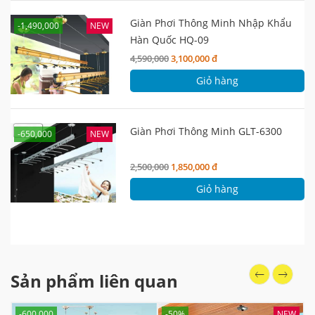
Giàn Phơi Thông Minh Nhập Khẩu
-1,490,000
NEW
Hàn Quốc HQ-09
4,590,000
3,100,000 đ
Giỏ hàng
Giàn Phơi Thông Minh GLT-6300
-650,000
NEW
2,500,000
1,850,000 đ
Giỏ hàng
Sản phẩm liên quan
-600,000
-50%
NEW