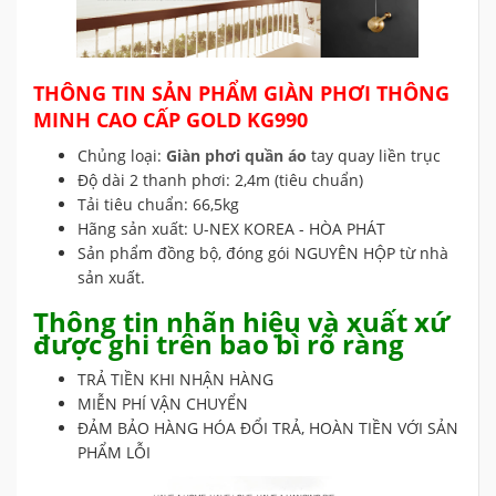
THÔNG TIN SẢN PHẨM GIÀN PHƠI THÔNG
MINH CAO CẤP GOLD KG990
Chủng loại:
Giàn phơi quần áo
tay quay liền trục
Độ dài 2 thanh phơi: 2,4m (tiêu chuẩn)
Tải tiêu chuẩn: 66,5kg
Hãng sản xuất: U-NEX KOREA - HÒA PHÁT
Sản phẩm đồng bộ, đóng gói NGUYÊN HỘP từ nhà
sản xuất.
Thông tin nhãn hiệu và xuất xứ
được ghi trên bao bì rõ ràng
TRẢ TIỀN KHI NHẬN HÀNG
MIỄN PHÍ VẬN CHUYỂN
ĐẢM BẢO HÀNG HÓA ĐỔI TRẢ, HOÀN TIỀN VỚI SẢN
PHẨM LỖI