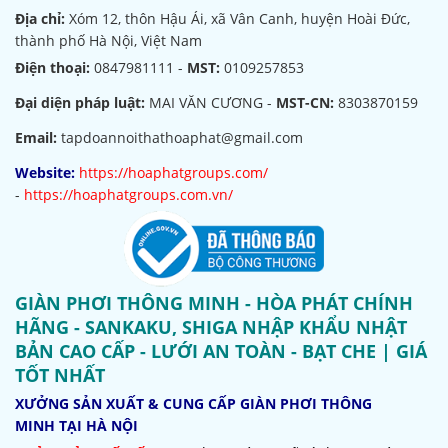
Địa chỉ:
Xóm 12, thôn Hậu Ái, xã Vân Canh, huyện Hoài Đức,
thành phố Hà Nội, Việt Nam
Điện thoại:
0847981111 -
MST:
0109257853
Đại diện pháp luật:
MAI VĂN CƯƠNG -
MST-CN:
8303870159
Email:
tapdoannoithathoaphat@gmail.com
Website:
https://hoaphatgroups.com/
-
https://hoaphatgroups.com.vn/
GIÀN PHƠI THÔNG MINH - HÒA PHÁT CHÍNH
HÃNG - SANKAKU, SHIGA NHẬP KHẨU NHẬT
BẢN CAO CẤP - LƯỚI AN TOÀN - BẠT CHE | GIÁ
TỐT NHẤT
XƯỞNG SẢN XUẤT & CUNG CẤP GIÀN PHƠI THÔNG
MINH TẠI HÀ NỘI