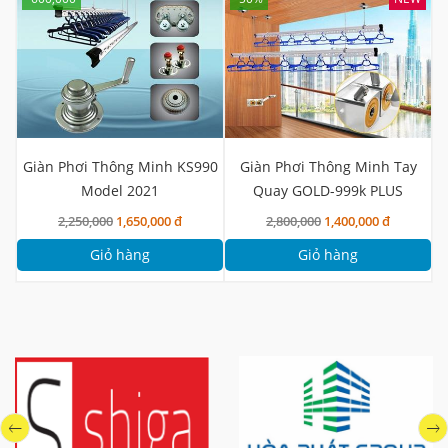
G
Giàn Phơi Thông Minh KS990
Giàn Phơi Thông Minh Tay
Model 2021
Quay GOLD-999k PLUS
2,250,000
1,650,000 đ
2,800,000
1,400,000 đ
Giỏ hàng
Giỏ hàng