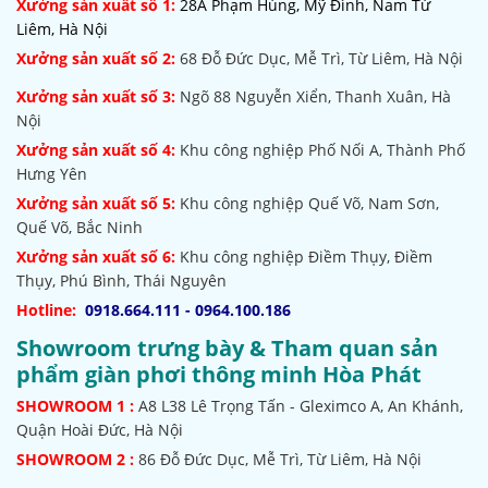
Xưởng sản xuất số 1:
28A Phạm Hùng, Mỹ Đình, Nam Từ
Liêm, Hà Nội
Xưởng sản xuất số 2:
68 Đỗ Đức Dục, Mễ Trì, Từ Liêm, Hà Nội
Xưởng sản xuất số 3:
Ngõ 88 Nguyễn Xiển, Thanh Xuân, Hà
Nội
Xưởng sản xuất số 4:
Khu công nghiệp Phố Nối A, Thành Phố
Hưng Yên
Xưởng sản xuất số 5:
Khu công nghiệp Quế Võ,
Nam Sơn,
Quế Võ, Bắc Ninh
Xưởng sản xuất số 6:
Khu công nghiệp Điềm Thụy, Điềm
Thụy, Phú Bình, Thái Nguyên
Hotline:
0918.664.111 - 0964.100.186
Showroom trưng bày & Tham quan sản
phẩm giàn phơi thông minh Hòa Phát
SHOWROOM
1 :
A8 L38 Lê Trọng Tấn - Gleximco A, An Khánh,
Quận Hoài Đức, Hà Nội
SHOWROOM 2 :
86 Đỗ Đức Dục, Mễ Trì, Từ Liêm, Hà Nội