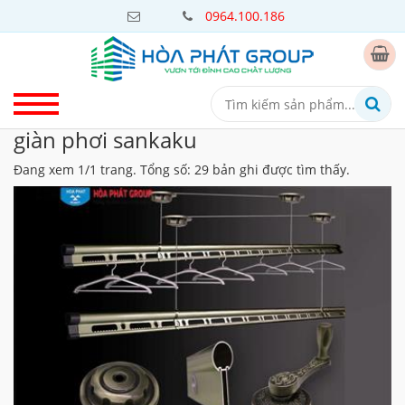
0964.100.186
giàn phơi sankaku
Đang xem 1/1 trang. Tổng số: 29 bản ghi được tìm thấy.