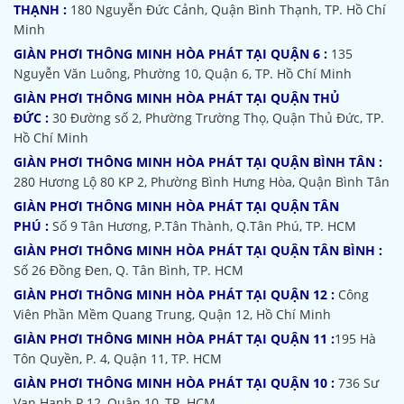
THẠNH :
180 Nguyễn Đức Cảnh, Quận Bình Thạnh, TP. Hồ Chí
Minh
GIÀN PHƠI THÔNG MINH HÒA PHÁT TẠI QUẬN 6 :
135
Nguyễn Văn Luông, Phường 10, Quận 6, TP. Hồ Chí Minh
GIÀN PHƠI THÔNG MINH HÒA PHÁT TẠI QUẬN THỦ
ĐỨC :
30 Đường số 2, Phường Trường Thọ, Quận Thủ Đức, TP.
Hồ Chí Minh
GIÀN PHƠI THÔNG MINH HÒA PHÁT TẠI QUẬN BÌNH TÂN :
280 Hương Lộ 80 KP 2, Phường Bình Hưng Hòa, Quận Bình Tân
GIÀN PHƠI THÔNG MINH HÒA PHÁT TẠI QUẬN TÂN
PHÚ :
Số 9 Tân Hương, P.Tân Thành, Q.Tân Phú, TP. HCM
GIÀN PHƠI THÔNG MINH HÒA PHÁT TẠI QUẬN TÂN BÌNH :
Số 26 Đồng Đen, Q. Tân Bình, TP. HCM
GIÀN PHƠI THÔNG MINH HÒA PHÁT TẠI QUẬN 12 :
Công
Viên Phần Mềm Quang Trung, Quận 12, Hồ Chí Minh
GIÀN PHƠI THÔNG MINH HÒA PHÁT TẠI QUẬN 11 :
195 Hà
Tôn Quyền, P. 4, Quận 11, TP. HCM
GIÀN PHƠI THÔNG MINH HÒA PHÁT TẠI QUẬN 10 :
736 Sư
Vạn Hạnh P.12, Quận 10, TP. HCM