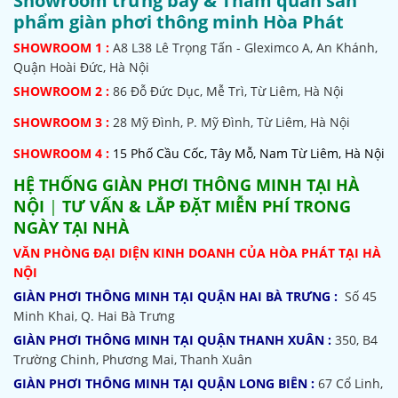
Showroom trưng bày & Tham quan sản
phẩm giàn phơi thông minh Hòa Phát
SHOWROOM
1 :
A8 L38 Lê Trọng Tấn - Gleximco A, An Khánh,
Quận Hoài Đức, Hà Nội
SHOWROOM 2 :
86 Đỗ Đức Dục, Mễ Trì, Từ Liêm, Hà Nội
SHOWROOM
3 :
28 Mỹ Đình, P. Mỹ Đình, Từ Liêm, Hà Nội
SHOWROOM 4 :
15 Phố Cầu Cốc, Tây Mỗ, Nam Từ Liêm, Hà Nội
HỆ THỐNG
GIÀN PHƠI THÔNG MINH TẠI HÀ
NỘI
|
TƯ VẤN & LẮP ĐẶT MIỄN PHÍ TRONG
NGÀY TẠI NHÀ
VĂN PHÒNG ĐẠI DIỆN KINH DOANH CỦA HÒA PHÁT TẠI HÀ
NỘI
GIÀN PHƠI THÔNG MINH TẠI QUẬN HAI BÀ TRƯNG :
Số 45
Minh Khai, Q. Hai Bà Trưng
GIÀN PHƠI THÔNG MINH TẠI QUẬN THANH XUÂN :
350, B4
Trường Chinh, Phương Mai, Thanh Xuân
GIÀN PHƠI THÔNG MINH TẠI QUẬN LONG BIÊN :
67 Cổ Linh,