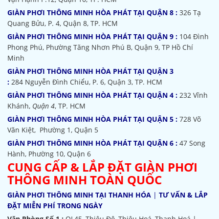
GIÀN PHƠI THÔNG MINH HÒA PHÁT TẠI QUẬN 8 :
326 Tạ
Quang Bửu, P. 4, Quận 8, TP. HCM
GIÀN PHƠI THÔNG MINH HÒA PHÁT TẠI QUẬN 9 :
104 Đình
Phong Phú, Phường Tăng Nhơn Phú B, Quận 9, TP Hồ Chí
Minh
GIÀN PHƠI THÔNG MINH HÒA PHÁT TẠI QUẬN 3
:
284 Nguyễn Đình Chiểu, P. 6, Quận 3, TP. HCM
GIÀN PHƠI THÔNG MINH HÒA PHÁT TẠI QUẬN 4 :
232 Vĩnh
Khánh,
Quận 4
, TP. HCM
GIÀN PHƠI THÔNG MINH HÒA PHÁT TẠI QUẬN 5 :
728 Võ
Văn Kiệt, Phường 1, Quận 5
GIÀN PHƠI THÔNG MINH HÒA PHÁT TẠI QUẬN 6 :
47 Song
Hành, Phường 10, Quận 6
CUNG CẤP & LẮP ĐẶT GIÀN PHƠI
THÔNG MINH TOÀN QUỐC
GIÀN PHƠI THÔNG MINH TẠI THANH HÓA
|
TƯ VẤN & LẮP
ĐẶT MIỄN PHÍ TRONG NGÀY
Văn Phòng Số 1 :
QL45, Thiệu Đô, Thiệu Hoá, Thanh Hoá |