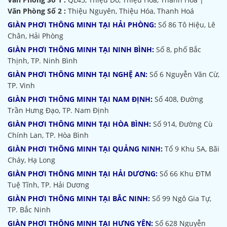
Văn Phòng Số 2 :
Thiệu Nguyên, Thiệu Hóa, Thanh Hoá
GIÀN PHƠI THÔNG MINH TẠI HẢI PHÒNG:
Số 86 Tô Hiệu, Lê
Chân, Hải Phòng
GIÀN PHƠI THÔNG MINH TẠI NINH BÌNH:
Số 8, phố Bắc
Thịnh, TP. Ninh Bình
GIÀN PHƠI THÔNG MINH TẠI NGHỆ AN:
Số 6 Nguyễn Văn Cừ,
TP. Vinh
GIÀN PHƠI THÔNG MINH TẠI NAM ĐỊNH:
Số 408, Đường
Trần Hưng Đạo, TP. Nam Định
GIÀN PHƠI THÔNG MINH TẠI HÒA BÌNH:
Số 914, Đường Cù
Chính Lan, TP. Hòa Bình
GIÀN PHƠI THÔNG MINH TẠI QUẢNG NINH:
Tổ 9 Khu 5A, Bãi
Cháy, Hạ Long
GIÀN PHƠI THÔNG MINH TẠI HẢI DƯƠNG:
Số 66 Khu ĐTM
Tuệ Tĩnh, TP. Hải Dương
GIÀN PHƠI THÔNG MINH TẠI BẮC NINH:
Số 99 Ngô Gia Tự,
TP. Bắc Ninh
GIÀN PHƠI THÔNG MINH TẠI HƯNG YÊN:
Số 628 Nguyễn