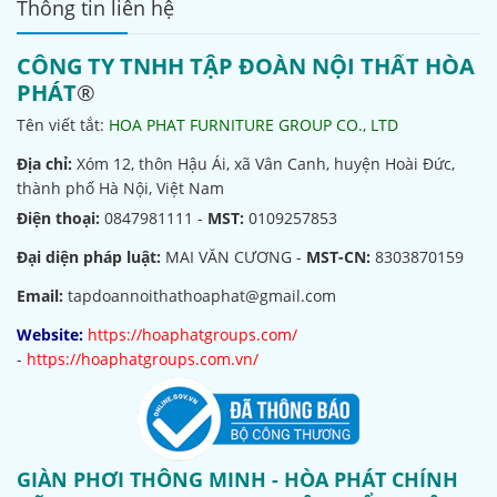
Thông tin liên hệ
CÔNG TY TNHH TẬP ĐOÀN NỘI THẤT HÒA
PHÁT
®
Tên viết tắt:
HOA PHAT FURNITURE GROUP CO., LTD
Địa chỉ:
Xóm 12, thôn Hậu Ái, xã Vân Canh, huyện Hoài Đức,
thành phố Hà Nội, Việt Nam
Điện thoại:
0847981111 -
MST:
0109257853
Đại diện pháp luật:
MAI VĂN CƯƠNG -
MST-CN:
8303870159
Email:
tapdoannoithathoaphat@gmail.com
Website:
https://hoaphatgroups.com/
-
https://hoaphatgroups.com.vn/
GIÀN PHƠI THÔNG MINH - HÒA PHÁT CHÍNH