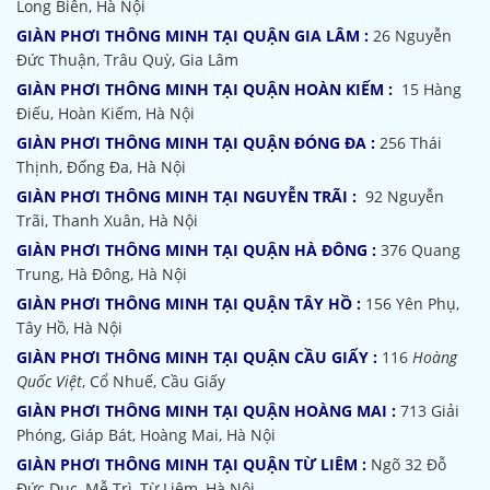
Long Biên, Hà Nội
GIÀN PHƠI THÔNG MINH TẠI QUẬN GIA LÂM :
26 Nguyễn
Đức Thuận, Trâu Quỳ, Gia Lâm
GIÀN PHƠI THÔNG MINH TẠI QUẬN HOÀN KIẾM :
15 Hàng
Điếu, Hoàn Kiếm, Hà Nội
GIÀN PHƠI THÔNG MINH TẠI QUẬN ĐÓNG ĐA :
256 Thái
Thịnh, Đống Đa, Hà Nội
GIÀN PHƠI THÔNG MINH TẠI NGUYỄN TRÃI :
92 Nguyễn
Trãi, Thanh Xuân, Hà Nội
GIÀN PHƠI THÔNG MINH TẠI QUẬN HÀ ĐÔNG :
376 Quang
Trung, Hà Đông, Hà Nội
GIÀN PHƠI THÔNG MINH TẠI QUẬN TÂY HỒ :
156 Yên Phụ,
Tây Hồ, Hà Nội
GIÀN PHƠI THÔNG MINH TẠI QUẬN CẦU GIẤY :
116
Hoàng
Quốc Việt
, Cổ Nhuế, Cầu Giấy
GIÀN PHƠI THÔNG MINH TẠI QUẬN HOÀNG MAI :
713 Giải
Phóng, Giáp Bát, Hoàng Mai, Hà Nội
GIÀN PHƠI THÔNG MINH TẠI QUẬN TỪ LIÊM :
Ngõ 32
Đỗ
Đức Dục, Mễ Trì, Từ Liêm, Hà Nội