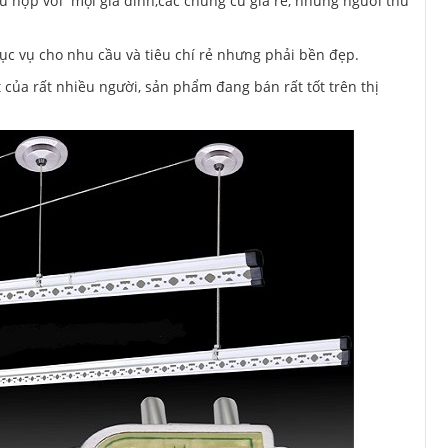
 hợp với mọi gia đình,các chung cư giá rẻ, những người thu
c vụ cho nhu cầu và tiêu chí rẻ nhưng phải bền đẹp.
 của rất nhiều người, sản phẩm đang bán rất tốt trên thị