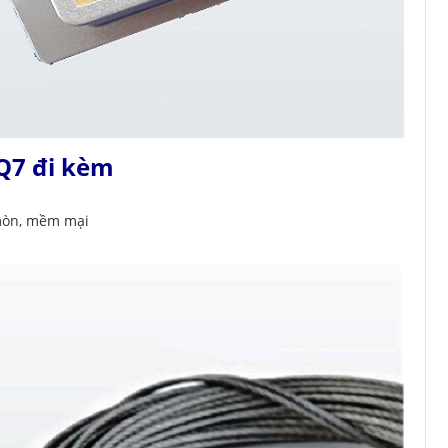
Q7 đi kèm
 mòn, mềm mại