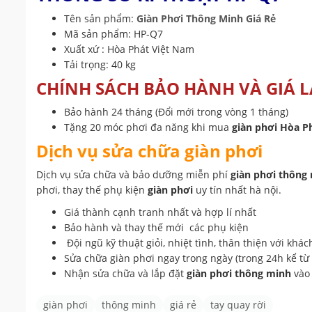
Tên sản phẩm:
Giàn Phơi Thông Minh Giá Rẻ
Mã sản phẩm: HP-Q7
Xuất xứ : Hòa Phát Việt Nam
Tải trọng: 40 kg
CHÍNH SÁCH BẢO HÀNH VÀ GIÁ L
Bảo hành 24 tháng (Đổi mới trong vòng 1 tháng)
Tặng 20 móc phơi đa năng khi mua
g
iàn phơi Hòa 
Dịch vụ sửa chữa giàn phơi
Dịch vụ sửa chữa và bảo dưỡng miễn phí
giàn phơi thông
phơi, thay thế phụ kiện
giàn phơi
uy tín nhất hà nội.
Giá thành cạnh tranh nhất và hợp lí nhất
Bảo hành và thay thế mới các phụ kiện
Đội ngũ kỹ thuật giỏi, nhiệt tình, thân thiện với khác
Sửa chữa giàn phơi ngay trong ngày (trong 24h kể từ 
Nhận sửa chữa và lắp đặt
giàn phơi thông minh
vào 
giàn phơi
thông minh
giá rẻ
tay quay rời