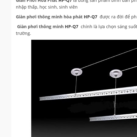
Giàn Phơi Hòa Phát
HP-Q7
là dòng sản phẩm bình dân phù
nhập thấp, học sinh, sinh viên
Giàn phơi thông minh hòa phát
HP-Q7
được ra đời để phụ
Giàn phơi thông minh
HP-Q7
chính là lựa chọn sáng suốt
trường.