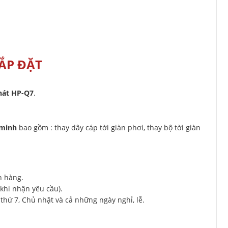
ẮP ĐẶT
Phát HP-Q7
.
 minh
bao gồm : thay dây cáp tời giàn phơi, thay bộ tời giàn
h hàng.
khi nhận yêu cầu).
thứ 7, Chủ nhật và cả những ngày nghỉ, lễ.