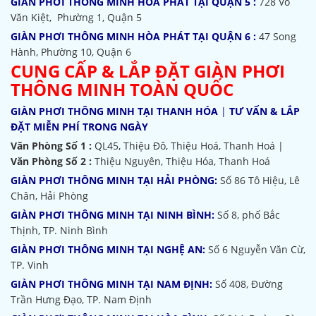
GIÀN PHƠI THÔNG MINH HÒA PHÁT TẠI QUẬN 5 :
728 Võ
Văn Kiệt, Phường 1, Quận 5
GIÀN PHƠI THÔNG MINH HÒA PHÁT TẠI QUẬN 6 :
47 Song
Hành, Phường 10, Quận 6
CUNG CẤP & LẮP ĐẶT GIÀN PHƠI
THÔNG MINH TOÀN QUỐC
GIÀN PHƠI THÔNG MINH TẠI THANH HÓA
|
TƯ VẤN & LẮP
ĐẶT MIỄN PHÍ TRONG NGÀY
Văn Phòng Số 1 :
QL45, Thiệu Đô, Thiệu Hoá, Thanh Hoá |
Văn Phòng Số 2 :
Thiệu Nguyên, Thiệu Hóa, Thanh Hoá
GIÀN PHƠI THÔNG MINH TẠI HẢI PHÒNG:
Số 86 Tô Hiệu, Lê
Chân, Hải Phòng
GIÀN PHƠI THÔNG MINH TẠI NINH BÌNH:
Số 8, phố Bắc
Thịnh, TP. Ninh Bình
GIÀN PHƠI THÔNG MINH TẠI NGHỆ AN:
Số 6 Nguyễn Văn Cừ,
TP. Vinh
GIÀN PHƠI THÔNG MINH TẠI NAM ĐỊNH:
Số 408, Đường
Trần Hưng Đạo, TP. Nam Định