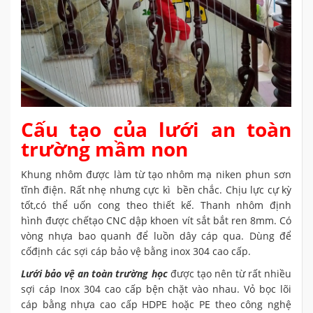
Cấu tạo của lưới an toàn
trường mầm non
Khung nhôm được làm từ tạo nhôm mạ niken phun sơn
tĩnh điện. Rất nhẹ nhưng cực kì bền chắc. Chịu lực cự kỳ
tốt,có thể uốn cong theo thiết kế. Thanh nhôm định
hình được chếtạo CNC dập khoen vít sắt bắt ren 8mm. Có
vòng nhựa bao quanh để luồn dây cáp qua. Dùng để
cốđịnh các sợi cáp bảo vệ bằng inox 304 cao cấp.
Lưới bảo vệ an toàn trường học
được tạo nên từ rất nhiều
sợi cáp Inox 304 cao cấp bện chặt vào nhau. Vỏ bọc lõi
cáp bằng nhựa cao cấp HDPE hoặc PE theo công nghệ