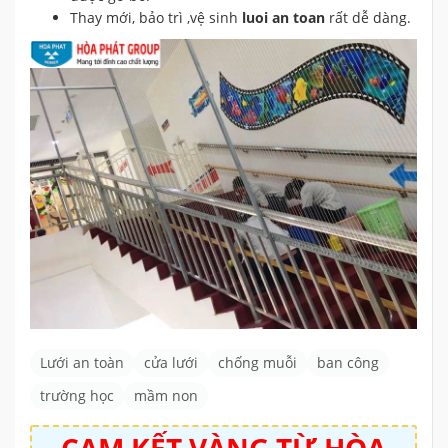
Thay mới, bảo trì ,vệ sinh
luoi an toan
rất dễ dàng.
Lưới an toàn
cửa lưới
chống muỗi
ban công
trường học
mầm non