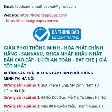
Email:
tapdoannoithathoaphat@gmail.com
Website:
https://hoaphatgroups.com/
-
https://hoaphatgroups.com.vn/
GIÀN PHƠI THÔNG MINH - HÒA PHÁT CHÍNH
HÃNG - SANKAKU, SHIGA NHẬP KHẨU NHẬT
BẢN CAO CẤP - LƯỚI AN TOÀN - BẠT CHE | GIÁ
TỐT NHẤT
XƯỞNG SẢN XUẤT & CUNG CẤP GIÀN PHƠI THÔNG
MINH TẠI HÀ NỘI
Xưởng sản xuất số 1:
28A Phạm Hùng, Mỹ Đình, Nam Từ
Liêm, Hà Nội
Xưởng sản xuất số 2:
68 Đỗ Đức Dục, Mễ Trì, Từ Liêm, Hà Nội
Xưởng sản xuất số 3:
Ngõ 88 Nguyễn Xiển, Thanh Xuân, Hà
Nội