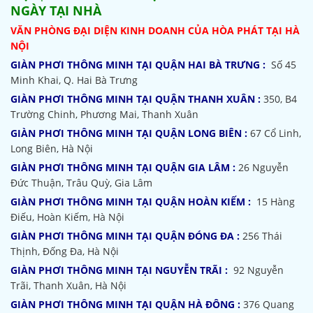
NGÀY TẠI NHÀ
VĂN PHÒNG ĐẠI DIỆN KINH DOANH CỦA HÒA PHÁT TẠI HÀ
NỘI
GIÀN PHƠI THÔNG MINH TẠI QUẬN HAI BÀ TRƯNG :
Số 45
Minh Khai, Q. Hai Bà Trưng
GIÀN PHƠI THÔNG MINH TẠI QUẬN THANH XUÂN :
350, B4
Trường Chinh, Phương Mai, Thanh Xuân
GIÀN PHƠI THÔNG MINH TẠI QUẬN LONG BIÊN :
67 Cổ Linh,
Long Biên, Hà Nội
GIÀN PHƠI THÔNG MINH TẠI QUẬN GIA LÂM :
26 Nguyễn
Đức Thuận, Trâu Quỳ, Gia Lâm
GIÀN PHƠI THÔNG MINH TẠI QUẬN HOÀN KIẾM :
15 Hàng
Điếu, Hoàn Kiếm, Hà Nội
GIÀN PHƠI THÔNG MINH TẠI QUẬN ĐÓNG ĐA :
256 Thái
Thịnh, Đống Đa, Hà Nội
GIÀN PHƠI THÔNG MINH TẠI NGUYỄN TRÃI :
92 Nguyễn
Trãi, Thanh Xuân, Hà Nội
GIÀN PHƠI THÔNG MINH TẠI QUẬN HÀ ĐÔNG :
376 Quang