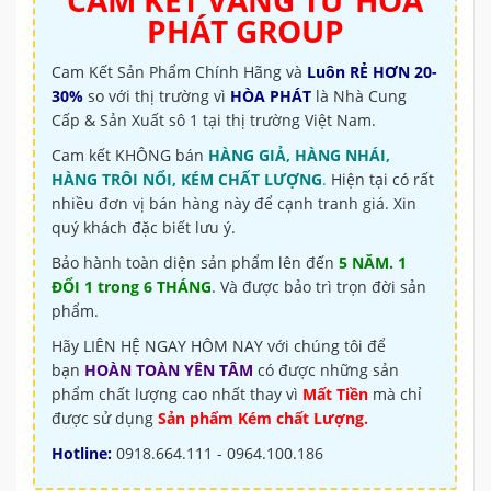
CAM KẾT VÀNG TỪ
HÒA
PHÁT GROUP
Cam Kết Sản Phẩm Chính Hãng và
Luôn RẺ HƠN 20-
30%
so với thị trường vì
HÒA PHÁT
là Nhà Cung
Cấp & Sản Xuất sô 1 tại thị trường Việt Nam.
Cam kết KHÔNG bán
HÀNG GIẢ, HÀNG NHÁI,
HÀNG TRÔI NỔI, KÉM CHẤT LƯỢNG
.
Hiện tại có rất
nhiều đơn vị bán hàng này để cạnh tranh giá. Xin
quý khách đặc biết lưu ý.
Bảo hành toàn diện sản phẩm lên đến
5 NĂM. 1
ĐỔI 1 trong 6 THÁNG
. Và được bảo trì trọn đời sản
phẩm.
Hãy LIÊN HỆ NGAY HÔM NAY với chúng tôi để
bạn
HOÀN TOÀN YÊN TÂM
có được những sản
phẩm chất lượng cao nhất thay vì
Mất Tiền
mà chỉ
được sử dụng
Sản phẩm Kém chất Lượng.
Hotline:
0918.664.111 - 0964.100.186