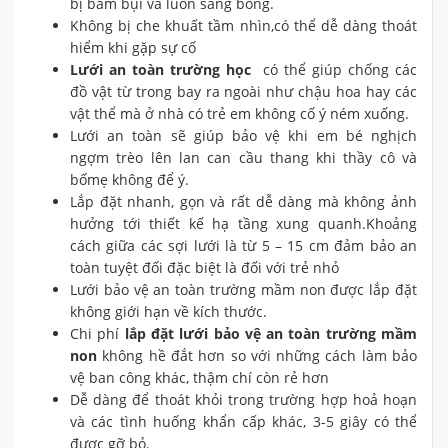
bị bám bụi và luôn sáng bóng.
Không bị che khuất tầm nhìn,có thể dễ dàng thoát
hiểm khi gặp sự cố
Lưới an toàn trường học
có thể giúp chống các
đồ vật từ trong bay ra ngoài như chậu hoa hay các
vật thể mà ở nhà có trẻ em không cố ý ném xuống.
Lưới an toàn sẽ giúp bảo vệ khi em bé nghịch
ngợm trèo lên lan can cầu thang khi thầy cô và
bốmẹ không để ý.
Lắp đặt nhanh, gọn và rất dễ dàng mà không ảnh
hưởng tới thiết kế hạ tầng xung quanh.Khoảng
cách giữa các sợi lưới là từ 5 – 15 cm đảm bảo an
toàn tuyệt đối đặc biệt là đối với trẻ nhỏ
Lưới bảo vệ an toàn trường mầm non được lắp đặt
không giới hạn về kích thước.
Chi phí
lắp đặt
lưới bảo vệ an toàn
trường mầm
non
không hề đắt hơn so với những cách làm bảo
vệ ban công khác, thậm chí còn rẻ hơn
Dễ dàng để thoát khỏi trong trường hợp hoả hoạn
và các tình huống khẩn cấp khác, 3-5 giây có thể
được gỡ bỏ.