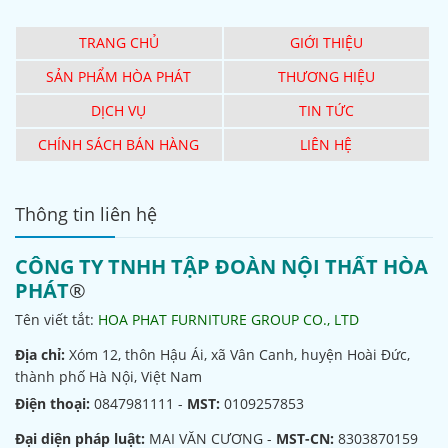
TRANG CHỦ
GIỚI THIỆU
SẢN PHẨM HÒA PHÁT
THƯƠNG HIỆU
DỊCH VỤ
TIN TỨC
CHÍNH SÁCH BÁN HÀNG
LIÊN HỆ
Thông tin liên hệ
CÔNG TY TNHH TẬP ĐOÀN NỘI THẤT HÒA
PHÁT
®
Tên viết tắt:
HOA PHAT FURNITURE GROUP CO., LTD
Địa chỉ:
Xóm 12, thôn Hậu Ái, xã Vân Canh, huyện Hoài Đức,
thành phố Hà Nội, Việt Nam
Điện thoại:
0847981111 -
MST:
0109257853
Đại diện pháp luật:
MAI VĂN CƯƠNG -
MST-CN:
8303870159