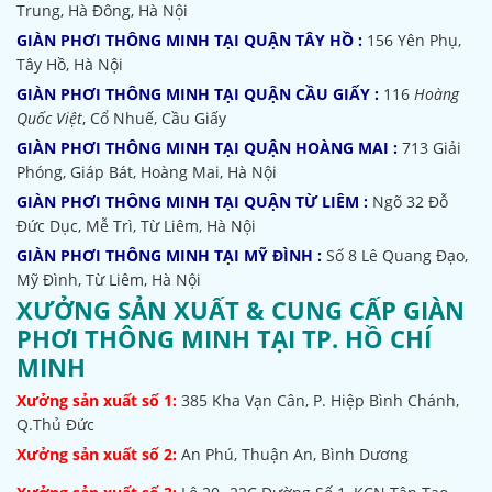
Trung, Hà Đông, Hà Nội
GIÀN PHƠI THÔNG MINH TẠI QUẬN TÂY HỒ :
156 Yên Phụ,
Tây Hồ, Hà Nội
GIÀN PHƠI THÔNG MINH TẠI QUẬN CẦU GIẤY :
116
Hoàng
Quốc Việt
, Cổ Nhuế, Cầu Giấy
GIÀN PHƠI THÔNG MINH TẠI QUẬN HOÀNG MAI :
713 Giải
Phóng, Giáp Bát, Hoàng Mai, Hà Nội
GIÀN PHƠI THÔNG MINH TẠI QUẬN TỪ LIÊM :
Ngõ 32
Đỗ
Đức Dục, Mễ Trì, Từ Liêm, Hà Nội
GIÀN PHƠI THÔNG MINH TẠI MỸ ĐÌNH :
Số 8 Lê Quang Đạo,
Mỹ Đình, Từ Liêm, Hà Nội
XƯỞNG SẢN XUẤT & CUNG CẤP GIÀN
PHƠI THÔNG MINH TẠI TP. HỒ CHÍ
MINH
Xưởng sản xuất số 1:
385
Kha Vạn Cân, P. Hiệp Bình Chánh,
Q.Thủ Đức
Xưởng sản xuất số 2:
An Phú, Thuận An, Bình Dương