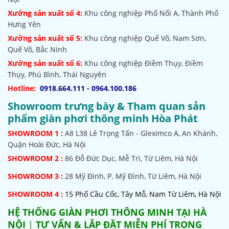
Xưởng sản xuất số 4:
Khu công nghiệp Phố Nối A, Thành Phố
Hưng Yên
Xưởng sản xuất số 5:
Khu công nghiệp Quế Võ,
Nam Sơn,
Quế Võ, Bắc Ninh
Xưởng sản xuất số 6:
Khu công nghiệp Điềm Thụy, Điềm
Thụy, Phú Bình, Thái Nguyên
Hotline:
0918.664.111 - 0964.100.186
Showroom trưng bày & Tham quan sản
phẩm giàn phơi thông minh Hòa Phát
SHOWROOM
1 :
A8 L38 Lê Trọng Tấn - Gleximco A, An Khánh,
Quận Hoài Đức, Hà Nội
SHOWROOM 2 :
86 Đỗ Đức Dục, Mễ Trì, Từ Liêm, Hà Nội
SHOWROOM
3 :
28 Mỹ Đình, P. Mỹ Đình, Từ Liêm, Hà Nội
SHOWROOM 4 :
15 Phố Cầu Cốc, Tây Mỗ, Nam Từ Liêm, Hà Nội
HỆ THỐNG
GIÀN PHƠI THÔNG MINH TẠI HÀ
NỘI
|
TƯ VẤN & LẮP ĐẶT MIỄN PHÍ TRONG