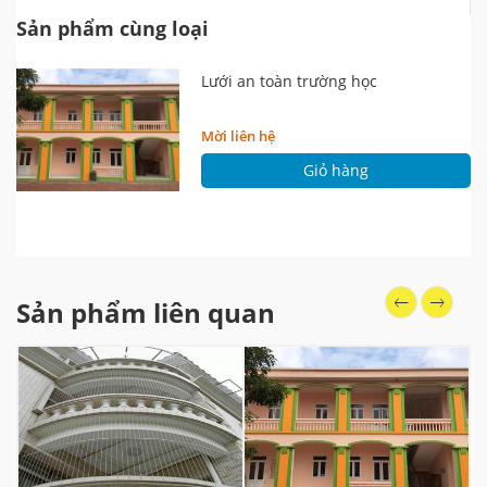
Sản phẩm cùng loại
Lưới an toàn trường học
Mời liên hệ
Giỏ hàng
Sản phẩm liên quan
L