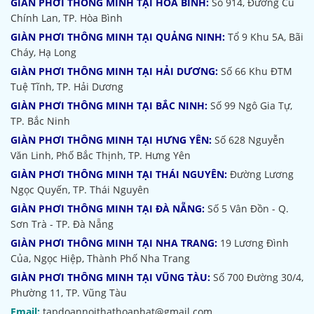
GIÀN PHƠI THÔNG MINH TẠI HÒA BÌNH:
Số 914, Đường Cù
Chính Lan, TP. Hòa Bình
GIÀN PHƠI THÔNG MINH TẠI QUẢNG NINH:
Tổ 9 Khu 5A, Bãi
Cháy, Hạ Long
GIÀN PHƠI THÔNG MINH TẠI HẢI DƯƠNG:
Số 66 Khu ĐTM
Tuệ Tĩnh, TP. Hải Dương
GIÀN PHƠI THÔNG MINH TẠI BẮC NINH:
Số 99 Ngô Gia Tự,
TP. Bắc Ninh
GIÀN PHƠI THÔNG MINH TẠI HƯNG YÊN:
Số 628 Nguyễn
Văn Linh, Phố Bắc Thịnh, TP. Hưng Yên
GIÀN PHƠI THÔNG MINH TẠI THÁI NGUYÊN:
Đường Lương
Ngọc Quyến, TP. Thái Nguyên
GIÀN PHƠI THÔNG MINH TẠI ĐÀ NẴNG:
Số 5 Vân Đồn - Q.
Sơn Trà - TP. Đà Nẵng
GIÀN PHƠI THÔNG MINH TẠI NHA TRANG:
19 Lương Đình
Của, Ngọc Hiệp, Thành Phố Nha Trang
GIÀN PHƠI THÔNG MINH TẠI VŨNG TÀU:
Số 700 Đường 30/4,
Phường 11, TP. Vũng Tàu
Email:
tapdoannoithathoaphat@gmail.com