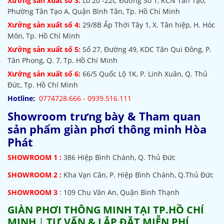
Xưởng sản xuất số 3:
Lô 20 -22C Đường Số 1, KCN Tân Tạo,
Phường Tân Tạo A, Quận Bình Tân, Tp. Hồ Chí Minh
Xưởng sản xuất số 4:
29/8B Ấp Thới Tây 1, X. Tân hiệp, H. Hóc
Môn, Tp. Hồ Chí Minh
Xưởng sản xuất số 5:
Số 27, Đường 49, KDC Tân Qui Đông, P.
Tân Phong, Q. 7, Tp. Hồ Chí Minh
Xưởng sản xuất số 6:
66/5 Quốc Lộ 1K, P. Linh Xuân, Q. Thủ
Đức, Tp. Hồ Chí Minh
Hotline:
0774728.666 - 0939.516.111
Showroom trưng bày & Tham quan
sản phẩm giàn phơi thông minh Hòa
Phát
SHOWROOM
1 :
386 Hiệp Bình Chánh, Q. Thủ Đức
SHOWROOM 2 :
Kha Vạn Cân, P. Hiệp Bình Chánh, Q.Thủ Đức
SHOWROOM 3
: 109 Chu Văn An, Quận Bình Thạnh
GIÀN PHƠI THÔNG MINH TẠI TP.HỒ CHÍ
MINH
|
TƯ VẤN & LẮP ĐẶT MIỄN PHÍ