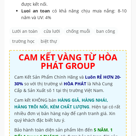
được kết nối.
Luoi an toan
có khả năng chịu mưa nắng: 8-10
năm và UV: 4%
Lưới an toàn
cửa lưới
chống muỗi
ban công
trường học
biệt thự
CAM KẾT VÀNG TỪ
HÒA
PHÁT GROUP
Cam Kết Sản Phẩm Chính Hãng và
Luôn RẺ HƠN 20-
30%
so với thị trường vì
HÒA PHÁT
là Nhà Cung
Cấp & Sản Xuất sô 1 tại thị trường Việt Nam.
Cam kết KHÔNG bán
HÀNG GIẢ, HÀNG NHÁI,
HÀNG TRÔI NỔI, KÉM CHẤT LƯỢNG
.
Hiện tại có rất
nhiều đơn vị bán hàng này để cạnh tranh giá. Xin
quý khách đặc biết lưu ý.
Bảo hành toàn diện sản phẩm lên đến
5 NĂM. 1