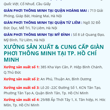
Quốc Việt
, Cổ Nhuế, Cầu Giấy
GIÀN PHƠI THÔNG MINH TẠI QUẬN HOÀNG MAI :
713 Giải
Phóng, Giáp Bát, Hoàng Mai, Hà Nội
GIÀN PHƠI THÔNG MINH TẠI QUẬN TỪ LIÊM :
Ngõ 32
Đỗ
Đức Dục, Mễ Trì, Từ Liêm, Hà Nội
GIÀN PHƠI THÔNG MINH TẠI MỸ ĐÌNH :
Số 8 Lê Quang Đạo,
Mỹ Đình, Từ Liêm, Hà Nội
XƯỞNG SẢN XUẤT & CUNG CẤP GIÀN
PHƠI THÔNG MINH TẠI TP. HỒ CHÍ
MINH
Xưởng sản xuất số 1:
385
Kha Vạn Cân, P. Hiệp Bình Chánh,
Q.Thủ Đức
Xưởng sản xuất số 2:
An Phú, Thuận An, Bình Dương
Xưởng sản xuất số 3:
Lô 20 -22C Đường Số 1, KCN Tân Tạo,
Phường Tân Tạo A, Quận Bình Tân, Tp. Hồ Chí Minh
Xưởng sản xuất số 4:
29/8B Ấp Thới Tây 1, X. Tân hiệp, H. Hóc
Môn, Tp. Hồ Chí Minh