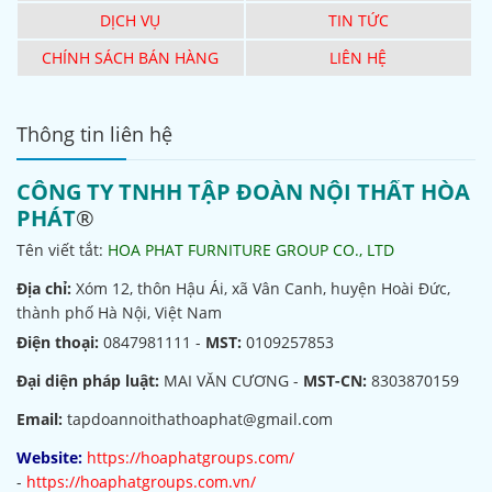
DỊCH VỤ
TIN TỨC
CHÍNH SÁCH BÁN HÀNG
LIÊN HỆ
Thông tin liên hệ
CÔNG TY TNHH TẬP ĐOÀN NỘI THẤT HÒA
PHÁT
®
Tên viết tắt:
HOA PHAT FURNITURE GROUP CO., LTD
Địa chỉ:
Xóm 12, thôn Hậu Ái, xã Vân Canh, huyện Hoài Đức,
thành phố Hà Nội, Việt Nam
Điện thoại:
0847981111 -
MST:
0109257853
Đại diện pháp luật:
MAI VĂN CƯƠNG -
MST-CN:
8303870159
Email:
tapdoannoithathoaphat@gmail.com
Website:
https://hoaphatgroups.com/
-
https://hoaphatgroups.com.vn/