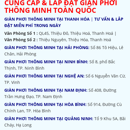
CUNG CẤP & LẮP ĐẶT GIÀN PHƠI
THÔNG MINH TOÀN QUỐC
GIÀN PHƠI THÔNG MINH TẠI THANH HÓA
|
TƯ VẤN & LẮP
ĐẶT MIỄN PHÍ TRONG NGÀY
Văn Phòng Số 1 :
QL45, Thiệu Đô, Thiệu Hoá, Thanh Hoá |
Văn Phòng Số 2 :
Thiệu Nguyên, Thiệu Hóa, Thanh Hoá
GIÀN PHƠI THÔNG MINH TẠI HẢI PHÒNG:
Số 86 Tô Hiệu, Lê
Chân, Hải Phòng
GIÀN PHƠI THÔNG MINH TẠI NINH BÌNH:
Số 8, phố Bắc
Thịnh, TP. Ninh Bình
GIÀN PHƠI THÔNG MINH TẠI NGHỆ AN:
Số 6 Nguyễn Văn Cừ,
TP. Vinh
GIÀN PHƠI THÔNG MINH TẠI NAM ĐỊNH:
Số 408, Đường
Trần Hưng Đạo, TP. Nam Định
GIÀN PHƠI THÔNG MINH TẠI HÒA BÌNH:
Số 914, Đường Cù
Chính Lan, TP. Hòa Bình
GIÀN PHƠI THÔNG MINH TẠI QUẢNG NINH:
Tổ 9 Khu 5A, Bãi
Cháy, Hạ Long