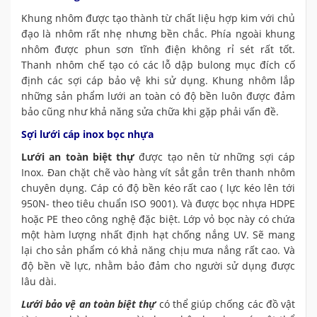
Khung nhôm được tạo thành từ chất liệu hợp kim với chủ
đạo là nhôm rất nhẹ nhưng bền chắc. Phía ngoài khung
nhôm được phun sơn tĩnh điện không rỉ sét rất tốt.
Thanh nhôm chế tạo có các lỗ dập bulong mục đích cố
định các sợi cáp bảo vệ khi sử dụng. Khung nhôm lắp
những sản phẩm lưới an toàn có độ bền luôn được đảm
bảo cũng như khả năng sửa chữa khi gặp phải vấn đề.
Sợi lưới cáp inox bọc nhựa
Lưới an toàn biệt thự
được tạo nên từ những sợi cáp
Inox. Đan chặt chẽ vào hàng vít sắt gắn trên thanh nhôm
chuyên dụng. Cáp có độ bền kéo rất cao ( lực kéo lên tới
950N- theo tiêu chuẩn ISO 9001). Và được bọc nhựa HDPE
hoặc PE theo công nghệ đặc biệt. Lớp vỏ bọc này có chứa
một hàm lượng nhất định hạt chống nắng UV. Sẽ mang
lại cho sản phẩm có khả năng chịu mưa nắng rất cao. Và
độ bền về lực, nhằm bảo đảm cho người sử dụng được
lâu dài.
Lưới bảo vệ an toàn biệt thự
có thể giúp chống các đồ vật