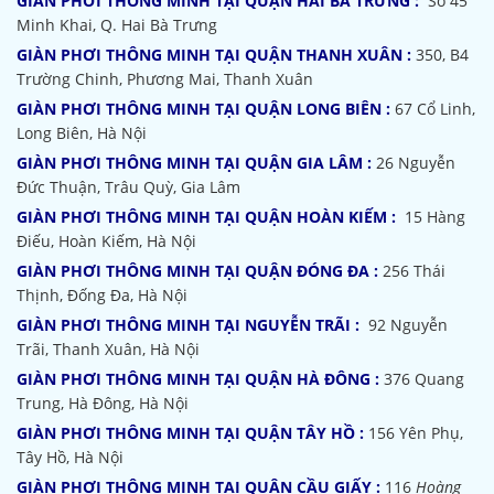
GIÀN PHƠI THÔNG MINH TẠI QUẬN HAI BÀ TRƯNG :
Số 45
Minh Khai, Q. Hai Bà Trưng
GIÀN PHƠI THÔNG MINH TẠI QUẬN THANH XUÂN :
350, B4
Trường Chinh, Phương Mai, Thanh Xuân
GIÀN PHƠI THÔNG MINH TẠI QUẬN LONG BIÊN :
67 Cổ Linh,
Long Biên, Hà Nội
GIÀN PHƠI THÔNG MINH TẠI QUẬN GIA LÂM :
26 Nguyễn
Đức Thuận, Trâu Quỳ, Gia Lâm
GIÀN PHƠI THÔNG MINH TẠI QUẬN HOÀN KIẾM :
15 Hàng
Điếu, Hoàn Kiếm, Hà Nội
GIÀN PHƠI THÔNG MINH TẠI QUẬN ĐÓNG ĐA :
256 Thái
Thịnh, Đống Đa, Hà Nội
GIÀN PHƠI THÔNG MINH TẠI NGUYỄN TRÃI :
92 Nguyễn
Trãi, Thanh Xuân, Hà Nội
GIÀN PHƠI THÔNG MINH TẠI QUẬN HÀ ĐÔNG :
376 Quang
Trung, Hà Đông, Hà Nội
GIÀN PHƠI THÔNG MINH TẠI QUẬN TÂY HỒ :
156 Yên Phụ,
Tây Hồ, Hà Nội
GIÀN PHƠI THÔNG MINH TẠI QUẬN CẦU GIẤY :
116
Hoàng