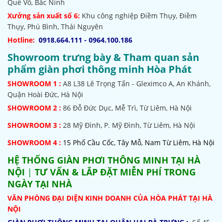
Quế Võ, Bắc Ninh
Xưởng sản xuất số 6:
Khu công nghiệp Điềm Thụy, Điềm
Thụy, Phú Bình, Thái Nguyên
Hotline:
0918.664.111 - 0964.100.186
Showroom trưng bày & Tham quan sản
phẩm giàn phơi thông minh Hòa Phát
SHOWROOM
1 :
A8 L38 Lê Trọng Tấn - Gleximco A, An Khánh,
Quận Hoài Đức, Hà Nội
SHOWROOM 2 :
86 Đỗ Đức Dục, Mễ Trì, Từ Liêm, Hà Nội
SHOWROOM
3 :
28 Mỹ Đình, P. Mỹ Đình, Từ Liêm, Hà Nội
SHOWROOM 4 :
15 Phố Cầu Cốc, Tây Mỗ, Nam Từ Liêm, Hà Nội
HỆ THỐNG
GIÀN PHƠI THÔNG MINH TẠI HÀ
NỘI
|
TƯ VẤN & LẮP ĐẶT MIỄN PHÍ TRONG
NGÀY TẠI NHÀ
VĂN PHÒNG ĐẠI DIỆN KINH DOANH CỦA HÒA PHÁT TẠI HÀ
NỘI