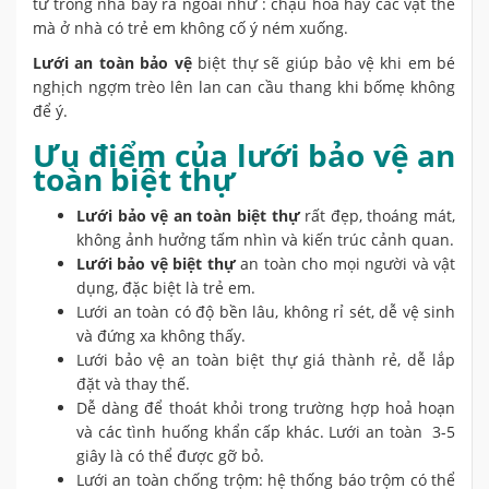
từ trong nhà bay ra ngoài như : chậu hoa hay các vật thể
mà ở nhà có trẻ em không cố ý ném xuống.
Lưới an toàn bảo vệ
biệt thự sẽ giúp bảo vệ khi em bé
nghịch ngợm trèo lên lan can cầu thang khi bốmẹ không
để ý.
Ưu điểm của lưới bảo vệ an
toàn biệt thự
Lưới bảo vệ an toàn biệt thự
rất đẹp, thoáng mát,
không ảnh hưởng tấm nhìn và kiến trúc cảnh quan.
Lưới bảo vệ biệt thự
an toàn cho mọi người và vật
dụng, đặc biệt là trẻ em.
Lưới an toàn có độ bền lâu, không rỉ sét, dễ vệ sinh
và đứng xa không thấy.
Lưới bảo vệ an toàn biệt thự giá thành rẻ, dễ lắp
đặt và thay thế.
Dễ dàng để thoát khỏi trong trường hợp hoả hoạn
và các tình huống khẩn cấp khác. Lưới an toàn 3-5
giây là có thể được gỡ bỏ.
Lưới an toàn chống trộm: hệ thống báo trộm có thể