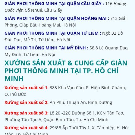
GIÀN PHƠI THÔNG MINH TẠI QUẬN CẦU GIẤY :
116
Hoàng
Quốc Việt
, Cổ Nhuế, Cầu Giấy
GIÀN PHƠI THÔNG MINH TẠI QUẬN HOÀNG MAI :
713 Giải
Phóng, Giáp Bát, Hoàng Mai, Hà Nội
GIÀN PHƠI THÔNG MINH TẠI QUẬN TỪ LIÊM :
Ngõ 32
Đỗ
Đức Dục, Mễ Trì, Từ Liêm, Hà Nội
GIÀN PHƠI THÔNG MINH TẠI MỸ ĐÌNH :
Số 8 Lê Quang Đạo,
Mỹ Đình, Từ Liêm, Hà Nội
XƯỞNG SẢN XUẤT & CUNG CẤP GIÀN
PHƠI THÔNG MINH TẠI TP. HỒ CHÍ
MINH
Xưởng sản xuất số 1:
385
Kha Vạn Cân, P. Hiệp Bình Chánh,
Q.Thủ Đức
Xưởng sản xuất số 2:
An Phú, Thuận An, Bình Dương
Xưởng sản xuất số 3:
Lô 20 -22C Đường Số 1, KCN Tân Tạo,
Phường Tân Tạo A, Quận Bình Tân, Tp. Hồ Chí Minh
Xưởng sản xuất số 4:
29/8B Ấp Thới Tây 1, X. Tân hiệp, H. Hóc
Môn, Tp. Hồ Chí Minh