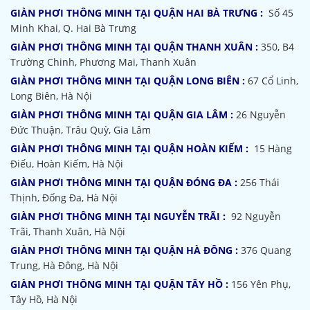
GIÀN PHƠI THÔNG MINH TẠI QUẬN HAI BÀ TRƯNG :
Số 45
Minh Khai, Q. Hai Bà Trưng
GIÀN PHƠI THÔNG MINH TẠI QUẬN THANH XUÂN :
350, B4
Trường Chinh, Phương Mai, Thanh Xuân
GIÀN PHƠI THÔNG MINH TẠI QUẬN LONG BIÊN :
67 Cổ Linh,
Long Biên, Hà Nội
GIÀN PHƠI THÔNG MINH TẠI QUẬN GIA LÂM :
26 Nguyễn
Đức Thuận, Trâu Quỳ, Gia Lâm
GIÀN PHƠI THÔNG MINH TẠI QUẬN HOÀN KIẾM :
15 Hàng
Điếu, Hoàn Kiếm, Hà Nội
GIÀN PHƠI THÔNG MINH TẠI QUẬN ĐÓNG ĐA :
256 Thái
Thịnh, Đống Đa, Hà Nội
GIÀN PHƠI THÔNG MINH TẠI NGUYỄN TRÃI :
92 Nguyễn
Trãi, Thanh Xuân, Hà Nội
GIÀN PHƠI THÔNG MINH TẠI QUẬN HÀ ĐÔNG :
376 Quang
Trung, Hà Đông, Hà Nội
GIÀN PHƠI THÔNG MINH TẠI QUẬN TÂY HỒ :
156 Yên Phụ,
Tây Hồ, Hà Nội