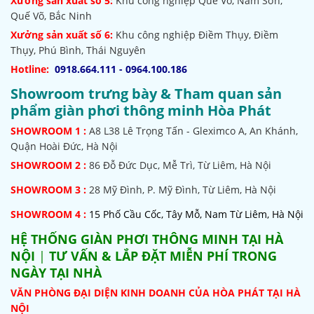
Xưởng sản xuất số 5:
Khu công nghiệp Quế Võ,
Nam Sơn,
Quế Võ, Bắc Ninh
Xưởng sản xuất số 6:
Khu công nghiệp Điềm Thụy, Điềm
Thụy, Phú Bình, Thái Nguyên
Hotline:
0918.664.111 - 0964.100.186
Showroom trưng bày & Tham quan sản
phẩm giàn phơi thông minh Hòa Phát
SHOWROOM
1 :
A8 L38 Lê Trọng Tấn - Gleximco A, An Khánh,
Quận Hoài Đức, Hà Nội
SHOWROOM 2 :
86 Đỗ Đức Dục, Mễ Trì, Từ Liêm, Hà Nội
SHOWROOM
3 :
28 Mỹ Đình, P. Mỹ Đình, Từ Liêm, Hà Nội
SHOWROOM 4 :
15 Phố Cầu Cốc, Tây Mỗ, Nam Từ Liêm, Hà Nội
HỆ THỐNG
GIÀN PHƠI THÔNG MINH TẠI HÀ
NỘI
|
TƯ VẤN & LẮP ĐẶT MIỄN PHÍ TRONG
NGÀY TẠI NHÀ
VĂN PHÒNG ĐẠI DIỆN KINH DOANH CỦA HÒA PHÁT TẠI HÀ
NỘI