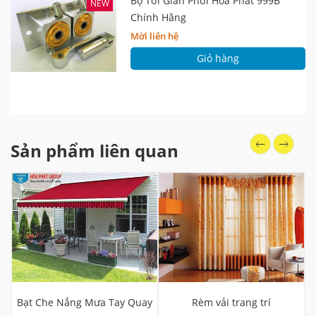
Bộ Tời Giàn Phơi Hòa Phát 999B
NEW
Chính Hãng
Mời liên hệ
Giỏ hàng
Sản phẩm liên quan
Bạt Che Nắng Mưa Tay Quay
Rèm vải trang trí