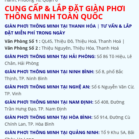
CUNG CẤP & LẮP ĐẶT GIÀN PHƠI
THÔNG MINH TOÀN QUỐC
GIÀN PHƠI THÔNG MINH TẠI THANH HÓA
|
TƯ VẤN & LẮP
ĐẶT MIỄN PHÍ TRONG NGÀY
Văn Phòng Số 1 :
QL45, Thiệu Đô, Thiệu Hoá, Thanh Hoá |
Văn Phòng Số 2 :
Thiệu Nguyên, Thiệu Hóa, Thanh Hoá
GIÀN PHƠI THÔNG MINH TẠI HẢI PHÒNG:
Số 86 Tô Hiệu, Lê
Chân, Hải Phòng
GIÀN PHƠI THÔNG MINH TẠI NINH BÌNH:
Số 8, phố Bắc
Thịnh, TP. Ninh Bình
GIÀN PHƠI THÔNG MINH TẠI NGHỆ AN:
Số 6 Nguyễn Văn Cừ,
TP. Vinh
GIÀN PHƠI THÔNG MINH TẠI NAM ĐỊNH:
Số 408, Đường
Trần Hưng Đạo, TP. Nam Định
GIÀN PHƠI THÔNG MINH TẠI HÒA BÌNH:
Số 914, Đường Cù
Chính Lan, TP. Hòa Bình
GIÀN PHƠI THÔNG MINH TẠI QUẢNG NINH:
Tổ 9 Khu 5A, Bãi