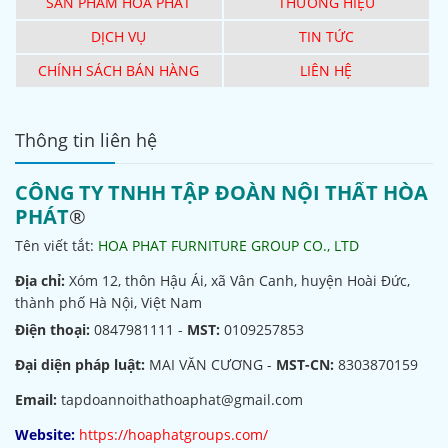
SẢN PHẨM HÒA PHÁT
THƯƠNG HIỆU
DỊCH VỤ
TIN TỨC
CHÍNH SÁCH BÁN HÀNG
LIÊN HỆ
Thông tin liên hệ
CÔNG TY TNHH TẬP ĐOÀN NỘI THẤT HÒA
PHÁT
®
Tên viết tắt:
HOA PHAT FURNITURE GROUP CO., LTD
Địa chỉ:
Xóm 12, thôn Hậu Ái, xã Vân Canh, huyện Hoài Đức,
thành phố Hà Nội, Việt Nam
Điện thoại:
0847981111 -
MST:
0109257853
Đại diện pháp luật:
MAI VĂN CƯƠNG -
MST-CN:
8303870159
Email:
tapdoannoithathoaphat@gmail.com
Website:
https://hoaphatgroups.com/