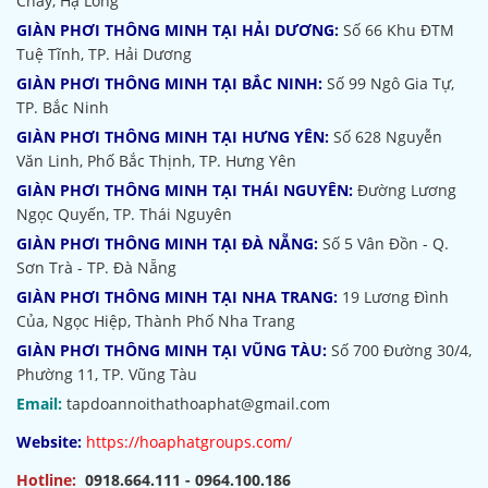
Cháy, Hạ Long
GIÀN PHƠI THÔNG MINH TẠI HẢI DƯƠNG:
Số 66 Khu ĐTM
Tuệ Tĩnh, TP. Hải Dương
GIÀN PHƠI THÔNG MINH TẠI BẮC NINH:
Số 99 Ngô Gia Tự,
TP. Bắc Ninh
GIÀN PHƠI THÔNG MINH TẠI HƯNG YÊN:
Số 628 Nguyễn
Văn Linh, Phố Bắc Thịnh, TP. Hưng Yên
GIÀN PHƠI THÔNG MINH TẠI THÁI NGUYÊN:
Đường Lương
Ngọc Quyến, TP. Thái Nguyên
GIÀN PHƠI THÔNG MINH TẠI ĐÀ NẴNG:
Số 5 Vân Đồn - Q.
Sơn Trà - TP. Đà Nẵng
GIÀN PHƠI THÔNG MINH TẠI NHA TRANG:
19 Lương Đình
Của, Ngọc Hiệp, Thành Phố Nha Trang
GIÀN PHƠI THÔNG MINH TẠI VŨNG TÀU:
Số 700 Đường 30/4,
Phường 11, TP. Vũng Tàu
Email:
tapdoannoithathoaphat@gmail.com
Website:
https://hoaphatgroups.com/
Hotline:
0918.664.111 - 0964.100.186