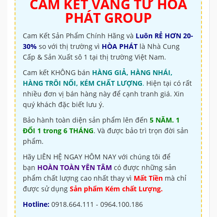
CAM KẾT VÀNG TỪ
HÒA
PHÁT GROUP
Cam Kết Sản Phẩm Chính Hãng và
Luôn RẺ HƠN 20-
30%
so với thị trường vì
HÒA PHÁT
là Nhà Cung
Cấp & Sản Xuất sô 1 tại thị trường Việt Nam.
Cam kết KHÔNG bán
HÀNG GIẢ, HÀNG NHÁI,
HÀNG TRÔI NỔI, KÉM CHẤT LƯỢNG
.
Hiện tại có rất
nhiều đơn vị bán hàng này để cạnh tranh giá. Xin
quý khách đặc biết lưu ý.
Bảo hành toàn diện sản phẩm lên đến
5 NĂM. 1
ĐỔI 1 trong 6 THÁNG
. Và được bảo trì trọn đời sản
phẩm.
Hãy LIÊN HỆ NGAY HÔM NAY với chúng tôi để
bạn
HOÀN TOÀN YÊN TÂM
có được những sản
phẩm chất lượng cao nhất thay vì
Mất Tiền
mà chỉ
được sử dụng
Sản phẩm Kém chất Lượng.
Hotline:
0918.664.111 - 0964.100.186