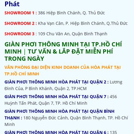
Phát
SHOWROOM
1 :
386 Hiệp Bình Chánh, Q. Thủ Đức
SHOWROOM 2 :
Kha Vạn Cân, P. Hiệp Bình Chánh, Q.Thủ Đức
SHOWROOM 3
: 109 Chu Văn An, Quận Bình Thạnh
GIÀN PHƠI THÔNG MINH TẠI TP.HỒ CHÍ
MINH
|
TƯ VẤN & LẮP ĐẶT MIỄN PHÍ
TRONG NGÀY
VĂN PHÒNG ĐẠI DIỆN KINH DOANH CỦA HÒA PHÁT TẠI
TP.HỒ CHÍ MINH
GIÀN PHƠI THÔNG MINH HÒA PHÁT TẠI QUẬN 2 :
Lương
Đình Của, P Bình Khánh, Quận 2, TP.HCM
GIÀN PHƠI THÔNG MINH HÒA PHÁT TẠI QUẬN 7 :
456
Huỳnh Tấn Phát, Quận 7, TP. Hồ Chí Minh
GIÀN PHƠI THÔNG MINH HÒA PHÁT TẠI QUẬN BÌNH
THẠNH :
180 Nguyễn Đức Cảnh, Quận Bình Thạnh, TP. Hồ Chí
Minh
GIÀN PHƠI THÔNG MINH HÒA PHÁT TẠI QUẬN 6 :
135