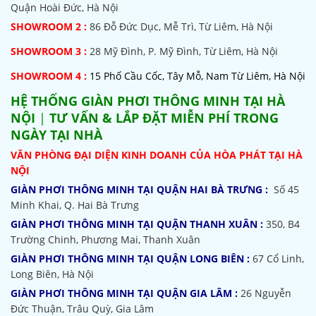
Quận Hoài Đức, Hà Nội
SHOWROOM 2 :
86 Đỗ Đức Dục, Mễ Trì, Từ Liêm, Hà Nội
SHOWROOM
3 :
28 Mỹ Đình, P. Mỹ Đình, Từ Liêm, Hà Nội
SHOWROOM 4 :
15 Phố Cầu Cốc, Tây Mỗ, Nam Từ Liêm, Hà Nội
HỆ THỐNG
GIÀN PHƠI THÔNG MINH TẠI HÀ
NỘI
|
TƯ VẤN & LẮP ĐẶT MIỄN PHÍ TRONG
NGÀY TẠI NHÀ
VĂN PHÒNG ĐẠI DIỆN KINH DOANH CỦA HÒA PHÁT TẠI HÀ
NỘI
GIÀN PHƠI THÔNG MINH TẠI QUẬN HAI BÀ TRƯNG :
Số 45
Minh Khai, Q. Hai Bà Trưng
GIÀN PHƠI THÔNG MINH TẠI QUẬN THANH XUÂN :
350, B4
Trường Chinh, Phương Mai, Thanh Xuân
GIÀN PHƠI THÔNG MINH TẠI QUẬN LONG BIÊN :
67 Cổ Linh,
Long Biên, Hà Nội
GIÀN PHƠI THÔNG MINH TẠI QUẬN GIA LÂM :
26 Nguyễn
Đức Thuận, Trâu Quỳ, Gia Lâm