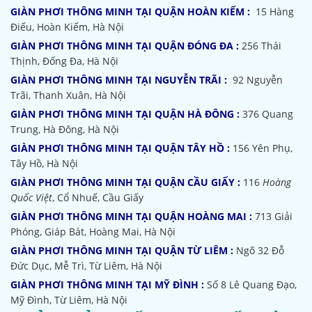
GIÀN PHƠI THÔNG MINH TẠI QUẬN HOÀN KIẾM :
15 Hàng
Điếu, Hoàn Kiếm, Hà Nội
GIÀN PHƠI THÔNG MINH TẠI QUẬN ĐÓNG ĐA :
256 Thái
Thịnh, Đống Đa, Hà Nội
GIÀN PHƠI THÔNG MINH TẠI NGUYỄN TRÃI :
92 Nguyễn
Trãi, Thanh Xuân, Hà Nội
GIÀN PHƠI THÔNG MINH TẠI QUẬN HÀ ĐÔNG :
376 Quang
Trung, Hà Đông, Hà Nội
GIÀN PHƠI THÔNG MINH TẠI QUẬN TÂY HỒ :
156 Yên Phụ,
Tây Hồ, Hà Nội
GIÀN PHƠI THÔNG MINH TẠI QUẬN CẦU GIẤY :
116
Hoàng
Quốc Việt
, Cổ Nhuế, Cầu Giấy
GIÀN PHƠI THÔNG MINH TẠI QUẬN HOÀNG MAI :
713 Giải
Phóng, Giáp Bát, Hoàng Mai, Hà Nội
GIÀN PHƠI THÔNG MINH TẠI QUẬN TỪ LIÊM :
Ngõ 32
Đỗ
Đức Dục, Mễ Trì, Từ Liêm, Hà Nội
GIÀN PHƠI THÔNG MINH TẠI MỸ ĐÌNH :
Số 8 Lê Quang Đạo,
Mỹ Đình, Từ Liêm, Hà Nội