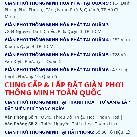
GIÀN PHƠI THÔNG MINH HÒA PHÁT TẠI QUẬN 9 :
104 Đình
Phong Phú, Phường Tăng Nhơn Phú B, Quận 9, TP Hồ Chí
Minh
GIÀN PHƠI THÔNG MINH HÒA PHÁT TẠI QUẬN 3
:
284 Nguyễn Đình Chiểu, P. 6, Quận 3, TP. HCM
GIÀN PHƠI THÔNG MINH HÒA PHÁT TẠI QUẬN 4 :
232 Vĩnh
Khánh,
Quận 4
, TP. HCM
GIÀN PHƠI THÔNG MINH HÒA PHÁT TẠI QUẬN 5 :
728 Võ
Văn Kiệt, Phường 1, Quận 5
GIÀN PHƠI THÔNG MINH HÒA PHÁT TẠI QUẬN 6 :
47 Song
Hành, Phường 10, Quận 6
CUNG CẤP & LẮP ĐẶT GIÀN PHƠI
THÔNG MINH TOÀN QUỐC
GIÀN PHƠI THÔNG MINH TẠI THANH HÓA
|
TƯ VẤN & LẮP
ĐẶT MIỄN PHÍ TRONG NGÀY
Văn Phòng Số 1 :
QL45, Thiệu Đô, Thiệu Hoá, Thanh Hoá |
Văn Phòng Số 2 :
Thiệu Nguyên, Thiệu Hóa, Thanh Hoá
GIÀN PHƠI THÔNG MINH TẠI HẢI PHÒNG:
Số 86 Tô Hiệu, Lê