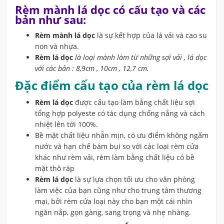
Rèm mành lá dọc có cấu tạo và các
bản như sau:
Rèm mành lá dọc
là sự kết hợp của lá vải và cao su
non và nhựa.
Rèm lá dọc
là loại mành làm từ những sợi vải , lá dọc
với các bản : 8,9cm , 10cm , 12,7 cm.
Đặc điểm cấu tạo của rèm lá dọc
Rèm lá dọc
được cấu tạo làm bằng chất liệu sợi
tổng hợp polyeste có tác dụng chống nắng và cách
nhiệt lên tới 100%.
Bề mặt chất liệu nhẵn mịn, có ưu điểm không ngấm
nước và hạn chế bám bụi so với các loại rèm cửa
khác như rèm vải, rèm làm bằng chất liệu có bề
mặt thô ráp
Rèm lá dọc
là sự lựa chọn tối ưu cho văn phòng
làm việc của bạn cũng như cho trung tâm thương
mại, bởi rèm cửa loại này cho bạn một cái nhìn
ngăn nắp, gọn gàng, sang trọng và nhẹ nhàng.