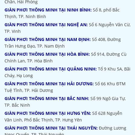
Chân, Hải Phòng
GIÀN PHƠI THÔNG MINH TẠI NINH BÌNH:
Số 8, phố Bắc
Thịnh, TP. Ninh Bình
GIÀN PHƠI THÔNG MINH TẠI NGHỆ AN:
Số 6 Nguyễn Văn Cừ,
TP. Vinh
GIÀN PHƠI THÔNG MINH TẠI NAM ĐỊNH:
Số 408, Đường
Trần Hưng Đạo, TP. Nam Định
GIÀN PHƠI THÔNG MINH TẠI HÒA BÌNH:
Số 914, Đường Cù
Chính Lan, TP. Hòa Bình
GIÀN PHƠI THÔNG MINH TẠI QUẢNG NINH:
Tổ 9 Khu 5A, Bãi
Cháy, Hạ Long
GIÀN PHƠI THÔNG MINH TẠI HẢI DƯƠNG:
Số 66 Khu ĐTM
Tuệ Tĩnh, TP. Hải Dương
GIÀN PHƠI THÔNG MINH TẠI BẮC NINH:
Số 99 Ngô Gia Tự,
TP. Bắc Ninh
GIÀN PHƠI THÔNG MINH TẠI HƯNG YÊN:
Số 628 Nguyễn
Văn Linh, Phố Bắc Thịnh, TP. Hưng Yên
GIÀN PHƠI THÔNG MINH TẠI THÁI NGUYÊN:
Đường Lương
Ngọc Quyến, TP. Thái Nguyên