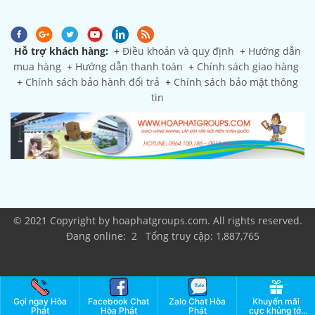
Hỗ trợ khách hàng:
+
Điều khoản và quy định
+
Hướng dẫn
mua hàng
+
Hướng dẫn thanh toán
+
Chính sách giao hàng
+
Chính sách bảo hành đổi trả
+
Chính sách bảo mật thông
tin
© 2021 Copyright by hoaphatgroups.com. All rights reserved.
Đang online: 2 Tổng truy cập: 1,887,765
Gọi ngay Hòa
Facebook Chat
Zalo Chat Hòa
Khuyến mãi
Phát
Hòa Phát
Phát
cực khủng tới