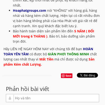
chính xác, kịp thời nhất để phục vụ khách hàng tốt
nhất.
Hoaphatgroups.com
nói “KHÔNG” với hàng giả, hàng
nhái và hàng kém chất lượng. Hiện tại có rất nhiều đơn
vị bán hàng không phải của Hòa Phát với giá rất rẻ để
cạnh tranh. Xin quý khách đặc biết lưu ý.
Bảo hành toàn diện sản phẩm lên đến
5 NĂM ( ĐỔI
MỚI trong 6 THÁNG )
. Bảo trì, bảo dưỡng sản phẩm
trọn đời.
Hãy LIÊN HỆ NGAY HÔM NAY với chúng tôi để bạn
HOÀN
TOÀN YÊN TÂM
có được bộ
GIÀN PHƠI THÔNG MINH
chất
lượng cao nhất thay vì
Mất Tiền
mà chỉ được sử dụng
Sản
phẩm Kém chất Lượng.
Save
Phản hồi bài viết