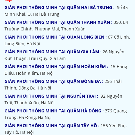
GIÀN PHƠI THÔNG MINH TẠI QUẬN HAI BÀ TRƯNG :
Số 45
Minh Khai, Q. Hai Bà Trưng
GIÀN PHƠI THÔNG MINH TẠI QUẬN THANH XUÂN :
350, B4
Trường Chinh, Phương Mai, Thanh Xuân
GIÀN PHƠI THÔNG MINH TẠI QUẬN LONG BIÊN :
67 Cổ Linh,
Long Biên, Hà Nội
GIÀN PHƠI THÔNG MINH TẠI QUẬN GIA LÂM :
26 Nguyễn
Đức Thuận, Trâu Quỳ, Gia Lâm
GIÀN PHƠI THÔNG MINH TẠI QUẬN HOÀN KIẾM :
15 Hàng
Điếu, Hoàn Kiếm, Hà Nội
GIÀN PHƠI THÔNG MINH TẠI QUẬN ĐÓNG ĐA :
256 Thái
Thịnh, Đống Đa, Hà Nội
GIÀN PHƠI THÔNG MINH TẠI NGUYỄN TRÃI :
92 Nguyễn
Trãi, Thanh Xuân, Hà Nội
GIÀN PHƠI THÔNG MINH TẠI QUẬN HÀ ĐÔNG :
376 Quang
Trung, Hà Đông, Hà Nội
GIÀN PHƠI THÔNG MINH TẠI QUẬN TÂY HỒ :
156 Yên Phụ,
Tây Hồ, Hà Nội