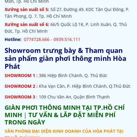
Môn, Tp. Hồ Chí Minh
Xưởng sản xuất số 5:
Số 27, Đường 49, KDC Tân Qui Đông, P.
Tân Phong, Q. 7, Tp. Hồ Chí Minh
Xưởng sản xuất số 6:
66/5 Quốc Lộ 1K, P. Linh Xuân, Q. Thủ
Đức, Tp. Hồ Chí Minh
Hotline:
0774728.666 - 0939.516.111
Showroom trưng bày & Tham quan
sản phẩm giàn phơi thông minh Hòa
Phát
SHOWROOM
1 :
386 Hiệp Bình Chánh, Q. Thủ Đức
SHOWROOM 2 :
Kha Vạn Cân, P. Hiệp Bình Chánh, Q.Thủ Đức
SHOWROOM 3
: 109 Chu Văn An, Quận Bình Thạnh
GIÀN PHƠI THÔNG MINH TẠI TP.HỒ CHÍ
MINH
|
TƯ VẤN & LẮP ĐẶT MIỄN PHÍ
TRONG NGÀY
VĂN PHÒNG ĐẠI DIỆN KINH DOANH CỦA HÒA PHÁT TẠI