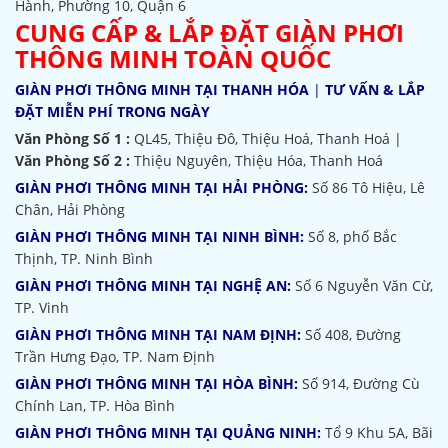
Hành, Phường 10, Quận 6
CUNG CẤP & LẮP ĐẶT GIÀN PHƠI
THÔNG MINH TOÀN QUỐC
GIÀN PHƠI THÔNG MINH TẠI THANH HÓA
|
TƯ VẤN & LẮP
ĐẶT MIỄN PHÍ TRONG NGÀY
Văn Phòng Số 1 :
QL45, Thiệu Đô, Thiệu Hoá, Thanh Hoá |
Văn Phòng Số 2 :
Thiệu Nguyên, Thiệu Hóa, Thanh Hoá
GIÀN PHƠI THÔNG MINH TẠI HẢI PHÒNG:
Số 86 Tô Hiệu, Lê
Chân, Hải Phòng
GIÀN PHƠI THÔNG MINH TẠI NINH BÌNH:
Số 8, phố Bắc
Thịnh, TP. Ninh Bình
GIÀN PHƠI THÔNG MINH TẠI NGHỆ AN:
Số 6 Nguyễn Văn Cừ,
TP. Vinh
GIÀN PHƠI THÔNG MINH TẠI NAM ĐỊNH:
Số 408, Đường
Trần Hưng Đạo, TP. Nam Định
GIÀN PHƠI THÔNG MINH TẠI HÒA BÌNH:
Số 914, Đường Cù
Chính Lan, TP. Hòa Bình
GIÀN PHƠI THÔNG MINH TẠI QUẢNG NINH:
Tổ 9 Khu 5A, Bãi