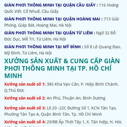
GIÀN PHƠI THÔNG MINH TẠI QUẬN CẦU GIẤY :
116
Hoàng
Quốc Việt
, Cổ Nhuế, Cầu Giấy
GIÀN PHƠI THÔNG MINH TẠI QUẬN HOÀNG MAI :
713 Giải
Phóng, Giáp Bát, Hoàng Mai, Hà Nội
GIÀN PHƠI THÔNG MINH TẠI QUẬN TỪ LIÊM :
Ngõ 32
Đỗ
Đức Dục, Mễ Trì, Từ Liêm, Hà Nội
GIÀN PHƠI THÔNG MINH TẠI MỸ ĐÌNH :
Số 8 Lê Quang Đạo,
Mỹ Đình, Từ Liêm, Hà Nội
XƯỞNG SẢN XUẤT & CUNG CẤP GIÀN
PHƠI THÔNG MINH TẠI TP. HỒ CHÍ
MINH
Xưởng sản xuất số 1:
385
Kha Vạn Cân, P. Hiệp Bình Chánh,
Q.Thủ Đức
Xưởng sản xuất số 2:
An Phú, Thuận An, Bình Dương
Xưởng sản xuất số 3:
Lô 20 -22C Đường Số 1, KCN Tân Tạo,
Phường Tân Tạo A, Quận Bình Tân, Tp. Hồ Chí Minh
Xưởng sản xuất số 4:
29/8B Ấp Thới Tây 1, X. Tân hiệp, H. Hóc