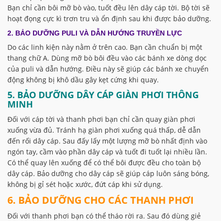
Bạn chỉ cần bôi mỡ bò vào, tuốt đều lên dây cáp tời. Bộ tời sẽ
hoạt đọng cực kì trơn tru và ổn định sau khi được bảo dưỡng.
2. BẢO DƯỠNG PULI VÀ DẪN HƯỚNG TRUYỀN LỰC
Do các linh kiện này nằm ở trên cao. Bạn cần chuẩn bị một
thang chữ A. Dùng mỡ bò bôi đều vào các bánh xe dòng dọc
của puli và dẫn hướng. Điều này sẽ giúp các bánh xe chuyển
động không bị khô dầu gây kẹt cứng khi quay.
5. BẢO DƯỠNG DÂY CÁP GIÀN PHƠI THÔNG
MINH
Đối với cáp tời và thanh phơi bạn chỉ cần quay giàn phơi
xuống vừa đủ. Tránh hạ giàn phơi xuống quá thấp, dễ dẫn
đến rối dây cáp. Sau đấy lấy một lượng mỡ bò nhất định vào
ngón tay, cầm vào phần dây cáp và tuốt đi tuốt lại nhiều lần.
Có thể quay lên xuống để có thể bôi được đều cho toàn bộ
dây cáp. Bảo dưỡng cho dây cáp sẽ giúp cáp luôn sáng bóng,
không bị gỉ sét hoặc xước, đứt cáp khi sử dụng.
6. BẢO DƯỠNG CHO CÁC THANH PHƠI
Đối với thanh phơi bạn có thể tháo rời ra. Sau đó dùng giẻ