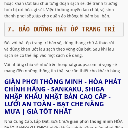
hoặc khăn ướt lau chùi từng đoạn sạch sẽ, để tránh trường
hợp bị oxi hóa, gỉ sét. Việc thường xuyên lau chùi, vệ sinh
thanh phơi sẽ giúp cho quần áo không bị bám bụi bẩn.
7. BẢO DƯỠNG BÁT ỐP TRANG TRÍ
Đối với bát ốp trang trí bảo vệ, dùng thang chữ A tháo rời
và dùng khăn ướt lau sạch theo vòng của bát. Sau khi lau
sạch sẽ có thể lắp vào một cách dễ dàng.
Với những chia sẽ như trên hoaphatgroups.com hi vọng sẽ
mang đến những thông tin thật sự cần thiết cho khách hàng.
GIÀN PHƠI THÔNG MINH - HÒA PHÁT
CHÍNH HÃNG - SANKAKU, SHIGA
NHẬP KHẨU NHẬT BẢN CAO CẤP -
LƯỚI AN TOÀN - BẠT CHE NẮNG
MƯA | GIÁ TỐT NHẤT
Nhà Cung Cấp, Lắp Đặt, Sữa Chữa
giàn phơi thông minh
HÒA
PHÁT, SANKAKU, SHIGA nhập khẩu chính hãng, giàn phơi điện