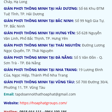
Cháy, Hạ Long
GIÀN PHƠI THÔNG MINH TẠI HẢI DƯƠNG:
Số 66 Khu ĐTM
Tuệ Tĩnh, TP. Hải Dương
GIÀN PHƠI THÔNG MINH TẠI BẮC NINH:
Số 99 Ngô Gia Tự,
TP. Bắc Ninh
GIÀN PHƠI THÔNG MINH TẠI HƯNG YÊN:
Số 628 Nguyễn
Văn Linh, Phố Bắc Thịnh, TP. Hưng Yên
GIÀN PHƠI THÔNG MINH TẠI THÁI NGUYÊN:
Đường Lương
Ngọc Quyến, TP. Thái Nguyên
GIÀN PHƠI THÔNG MINH TẠI ĐÀ NẴNG:
Số 5 Vân Đồn - Q.
Sơn Trà - TP. Đà Nẵng
GIÀN PHƠI THÔNG MINH TẠI NHA TRANG:
19 Lương Đình
Của, Ngọc Hiệp, Thành Phố Nha Trang
GIÀN PHƠI THÔNG MINH TẠI VŨNG TÀU:
Số 700 Đường 30/4,
Phường 11, TP. Vũng Tàu
Email:
tapdoannoithathoaphat@gmail.com
Website:
https://hoaphatgroups.com/
Hotline:
0918.664.111 - 0964.100.186