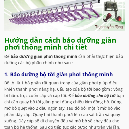
Hướng dẫn cách bảo dưỡng giàn
phơi thông minh chi tiết
Để
bảo dưỡng giàn phơi thông minh
cần phải thực hiện bảo
dưỡng các bộ phận chính như sau :
1. Bảo dưỡng bộ tời giàn phơi thông minh
Bộ tời là 1 bộ phận rất quan trọng của giàn phơi giúp điều
khiển thanh phơi nâng hạ. Cấu tạo của bộ tời bao gồm : vòng
bi hãm, trục cuốn cáp và cáp tời. Để
bảo dưỡng cho bộ tời
bạn
chỉ cần quay bộ tời giàn phơi đúng chiều kim đồng hồ. Dùng
mỡ bò quẹt vào 2 đầu ngón tay, sau đó bôi một ít mỡ bò vào
phần dây cáp. Quay hai thanh phơi lên cao sát trần và quay
xuống. Dây cáp sẽ di chuyển đều và mỡ bò sẽ chạy đều cho
toàn bộ hệ thống. Sau đó tiếp tục các bước như trên vài lần.