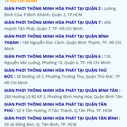
TP.HỒ CHÍ MINH
GIÀN PHƠI THÔNG MINH HÒA PHÁT TẠI QUẬN 2 :
Lương
Đình Của, P Bình Khánh, Quận 2, TP.HCM
GIÀN PHƠI THÔNG MINH HÒA PHÁT TẠI QUẬN 7 :
456
Huỳnh Tấn Phát, Quận 7, TP. Hồ Chí Minh
GIÀN PHƠI THÔNG MINH HÒA PHÁT TẠI QUẬN BÌNH
THẠNH :
180 Nguyễn Đức Cảnh, Quận Bình Thạnh, TP. Hồ Chí
Minh
GIÀN PHƠI THÔNG MINH HÒA PHÁT TẠI QUẬN 6 :
135
Nguyễn Văn Luông, Phường 10, Quận 6, TP. Hồ Chí Minh
GIÀN PHƠI THÔNG MINH HÒA PHÁT TẠI QUẬN THỦ
ĐỨC :
30 Đường số 2, Phường Trường Thọ, Quận Thủ Đức, TP.
Hồ Chí Minh
GIÀN PHƠI THÔNG MINH HÒA PHÁT TẠI QUẬN BÌNH TÂN :
280 Hương Lộ 80 KP 2, Phường Bình Hưng Hòa, Quận Bình Tân
GIÀN PHƠI THÔNG MINH HÒA PHÁT TẠI QUẬN TÂN
PHÚ :
Số 9 Tân Hương, P.Tân Thành, Q.Tân Phú, TP. HCM
GIÀN PHƠI THÔNG MINH HÒA PHÁT TẠI QUẬN TÂN BÌNH :
Số 26 Đồng Đen, Q. Tân Bình, TP. HCM