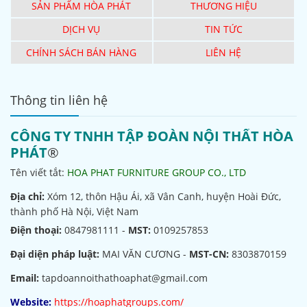
SẢN PHẨM HÒA PHÁT
THƯƠNG HIỆU
DỊCH VỤ
TIN TỨC
CHÍNH SÁCH BÁN HÀNG
LIÊN HỆ
Thông tin liên hệ
CÔNG TY TNHH TẬP ĐOÀN NỘI THẤT HÒA
PHÁT
®
Tên viết tắt:
HOA PHAT FURNITURE GROUP CO., LTD
Địa chỉ:
Xóm 12, thôn Hậu Ái, xã Vân Canh, huyện Hoài Đức,
thành phố Hà Nội, Việt Nam
Điện thoại:
0847981111 -
MST:
0109257853
Đại diện pháp luật:
MAI VĂN CƯƠNG -
MST-CN:
8303870159
Email:
tapdoannoithathoaphat@gmail.com
Website:
https://hoaphatgroups.com/