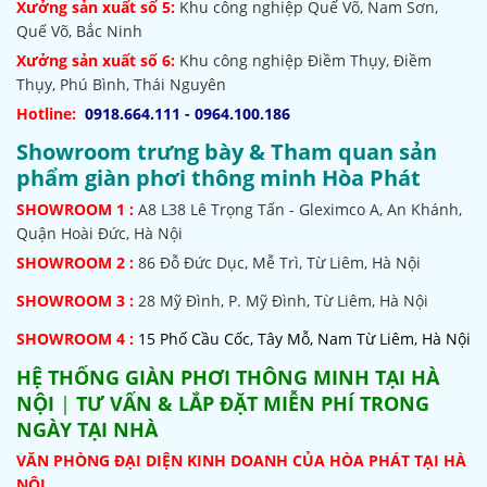
Xưởng sản xuất số 5:
Khu công nghiệp Quế Võ,
Nam Sơn,
Quế Võ, Bắc Ninh
Xưởng sản xuất số 6:
Khu công nghiệp Điềm Thụy, Điềm
Thụy, Phú Bình, Thái Nguyên
Hotline:
0918.664.111 - 0964.100.186
Showroom trưng bày & Tham quan sản
phẩm giàn phơi thông minh Hòa Phát
SHOWROOM
1 :
A8 L38 Lê Trọng Tấn - Gleximco A, An Khánh,
Quận Hoài Đức, Hà Nội
SHOWROOM 2 :
86 Đỗ Đức Dục, Mễ Trì, Từ Liêm, Hà Nội
SHOWROOM
3 :
28 Mỹ Đình, P. Mỹ Đình, Từ Liêm, Hà Nội
SHOWROOM 4 :
15 Phố Cầu Cốc, Tây Mỗ, Nam Từ Liêm, Hà Nội
HỆ THỐNG
GIÀN PHƠI THÔNG MINH TẠI HÀ
NỘI
|
TƯ VẤN & LẮP ĐẶT MIỄN PHÍ TRONG
NGÀY TẠI NHÀ
VĂN PHÒNG ĐẠI DIỆN KINH DOANH CỦA HÒA PHÁT TẠI HÀ
NỘI