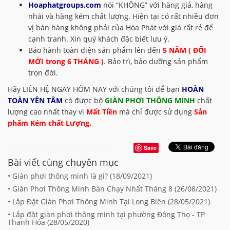
Hoaphatgroups.com
nói “KHÔNG” với hàng giả, hàng
nhái và hàng kém chất lượng. Hiện tại có rất nhiều đơn
vị bán hàng không phải của Hòa Phát với giá rất rẻ để
cạnh tranh. Xin quý khách đặc biết lưu ý.
Bảo hành toàn diện sản phẩm lên đến
5 NĂM ( ĐỔI
MỚI trong 6 THÁNG )
. Bảo trì, bảo dưỡng sản phẩm
trọn đời.
Hãy LIÊN HỆ NGAY HÔM NAY với chúng tôi để bạn
HOÀN
TOÀN YÊN TÂM
có được bộ
GIÀN PHƠI THÔNG MINH
chất
lượng cao nhất thay vì
Mất Tiền
mà chỉ được sử dụng
Sản
phẩm Kém chất Lượng.
Save
Bài viết cùng chuyên mục
• Giàn phơi thông minh là gì? (
18/09/2021
)
• Giàn Phơi Thông Minh Bán Chạy Nhất Tháng 8 (
26/08/2021
)
• Lắp Đặt Giàn Phơi Thông Minh Tại Long Biên (
28/05/2021
)
• Lắp đặt giàn phơi thông minh tại phường Đông Thọ - TP
Thanh Hóa (
28/05/2020
)