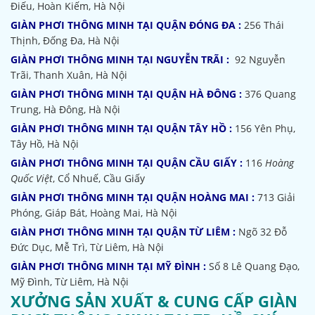
Điếu, Hoàn Kiếm, Hà Nội
GIÀN PHƠI THÔNG MINH TẠI QUẬN ĐÓNG ĐA :
256 Thái
Thịnh, Đống Đa, Hà Nội
GIÀN PHƠI THÔNG MINH TẠI NGUYỄN TRÃI :
92 Nguyễn
Trãi, Thanh Xuân, Hà Nội
GIÀN PHƠI THÔNG MINH TẠI QUẬN HÀ ĐÔNG :
376 Quang
Trung, Hà Đông, Hà Nội
GIÀN PHƠI THÔNG MINH TẠI QUẬN TÂY HỒ :
156 Yên Phụ,
Tây Hồ, Hà Nội
GIÀN PHƠI THÔNG MINH TẠI QUẬN CẦU GIẤY :
116
Hoàng
Quốc Việt
, Cổ Nhuế, Cầu Giấy
GIÀN PHƠI THÔNG MINH TẠI QUẬN HOÀNG MAI :
713 Giải
Phóng, Giáp Bát, Hoàng Mai, Hà Nội
GIÀN PHƠI THÔNG MINH TẠI QUẬN TỪ LIÊM :
Ngõ 32
Đỗ
Đức Dục, Mễ Trì, Từ Liêm, Hà Nội
GIÀN PHƠI THÔNG MINH TẠI MỸ ĐÌNH :
Số 8 Lê Quang Đạo,
Mỹ Đình, Từ Liêm, Hà Nội
XƯỞNG SẢN XUẤT & CUNG CẤP GIÀN