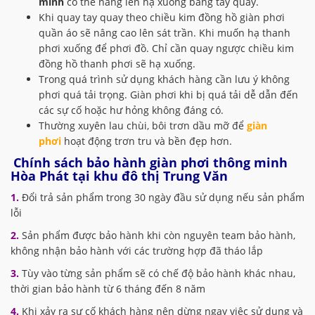
minh
có thể nâng lên hạ xuống bằng tay quay.
Khi quay tay quay theo chiều kim đồng hồ giàn phơi
quần áo sẽ nâng cao lên sát trần. Khi muốn hạ thanh
phơi xuống để phơi đồ. Chỉ cần quay ngược chiều kim
đồng hồ thanh phơi sẽ hạ xuống.
Trong quá trình sử dụng khách hàng cần lưu ý không
phơi quá tải trọng. Giàn phơi khi bị quá tải dễ dẫn đến
các sự cố hoặc hư hỏng không đáng có.
Thường xuyên lau chùi, bôi trơn dầu mỡ để
giàn
phơi
hoạt động trơn tru và bền đẹp hơn.
Chính sách bảo hành giàn phơi thông minh
Hòa Phát tại khu đô thị Trung Văn
1.
Đổi trả sản phẩm trong 30 ngày đầu sử dụng nếu sản phẩm
lỗi
2.
Sản phẩm được bảo hành khi còn nguyên team bảo hành,
không nhận bảo hành với các trường hợp đã tháo lắp
3.
Tùy vào từng sản phẩm sẽ có chế độ bảo hành khác nhau,
thời gian bảo hành từ 6 tháng đến 8 năm
4.
Khi xảy ra sự cố khách hàng nên dừng ngay việc sử dụng và