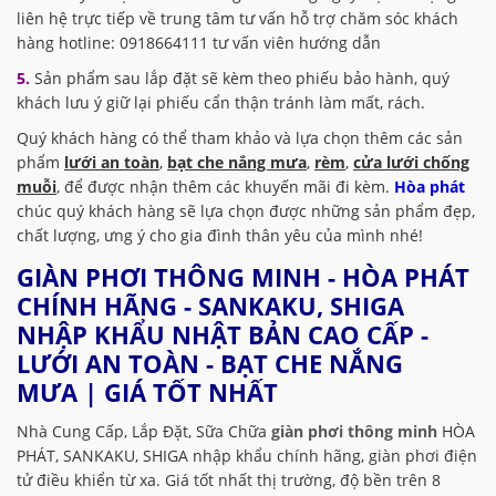
liên hệ trực tiếp về trung tâm tư vấn hỗ trợ chăm sóc khách
hàng hotline: 0918664111 tư vấn viên hướng dẫn
5.
Sản phẩm sau lắp đặt sẽ kèm theo phiếu bảo hành, quý
khách lưu ý giữ lại phiếu cẩn thận tránh làm mất, rách.
Quý khách hàng có thể tham khảo và lựa chọn thêm các sản
phẩm
lưới an toàn
,
bạt che nắng mưa
,
rèm
,
cửa lưới chống
muỗi
, để được nhận thêm các khuyến mãi đi kèm.
Hòa phát
chúc quý khách hàng sẽ lựa chọn được những sản phẩm đẹp,
chất lượng, ưng ý cho gia đình thân yêu của mình nhé!
GIÀN PHƠI THÔNG MINH - HÒA PHÁT
CHÍNH HÃNG - SANKAKU, SHIGA
NHẬP KHẨU NHẬT BẢN CAO CẤP -
LƯỚI AN TOÀN - BẠT CHE NẮNG
MƯA | GIÁ TỐT NHẤT
Nhà Cung Cấp, Lắp Đặt, Sữa Chữa
giàn phơi thông minh
HÒA
PHÁT, SANKAKU, SHIGA nhập khẩu chính hãng, giàn phơi điện
tử điều khiển từ xa. Giá tốt nhất thị trường, độ bền trên 8