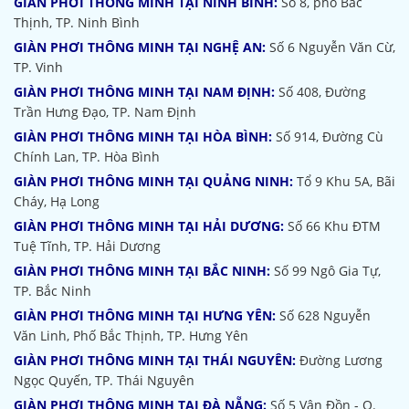
GIÀN PHƠI THÔNG MINH TẠI NINH BÌNH:
Số 8, phố Bắc
Thịnh, TP. Ninh Bình
GIÀN PHƠI THÔNG MINH TẠI NGHỆ AN:
Số 6 Nguyễn Văn Cừ,
TP. Vinh
GIÀN PHƠI THÔNG MINH TẠI NAM ĐỊNH:
Số 408, Đường
Trần Hưng Đạo, TP. Nam Định
GIÀN PHƠI THÔNG MINH TẠI HÒA BÌNH:
Số 914, Đường Cù
Chính Lan, TP. Hòa Bình
GIÀN PHƠI THÔNG MINH TẠI QUẢNG NINH:
Tổ 9 Khu 5A, Bãi
Cháy, Hạ Long
GIÀN PHƠI THÔNG MINH TẠI HẢI DƯƠNG:
Số 66 Khu ĐTM
Tuệ Tĩnh, TP. Hải Dương
GIÀN PHƠI THÔNG MINH TẠI BẮC NINH:
Số 99 Ngô Gia Tự,
TP. Bắc Ninh
GIÀN PHƠI THÔNG MINH TẠI HƯNG YÊN:
Số 628 Nguyễn
Văn Linh, Phố Bắc Thịnh, TP. Hưng Yên
GIÀN PHƠI THÔNG MINH TẠI THÁI NGUYÊN:
Đường Lương
Ngọc Quyến, TP. Thái Nguyên
GIÀN PHƠI THÔNG MINH TẠI ĐÀ NẴNG:
Số 5 Vân Đồn - Q.