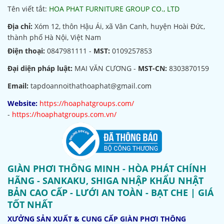
Tên viết tắt:
HOA PHAT FURNITURE GROUP CO., LTD
Địa chỉ:
Xóm 12, thôn Hậu Ái, xã Vân Canh, huyện Hoài Đức,
thành phố Hà Nội, Việt Nam
Điện thoại:
0847981111 -
MST:
0109257853
Đại diện pháp luật:
MAI VĂN CƯƠNG -
MST-CN:
8303870159
Email:
tapdoannoithathoaphat@gmail.com
Website:
https://hoaphatgroups.com/
-
https://hoaphatgroups.com.vn/
GIÀN PHƠI THÔNG MINH - HÒA PHÁT CHÍNH
HÃNG - SANKAKU, SHIGA NHẬP KHẨU NHẬT
BẢN CAO CẤP - LƯỚI AN TOÀN - BẠT CHE | GIÁ
TỐT NHẤT
XƯỞNG SẢN XUẤT & CUNG CẤP GIÀN PHƠI THÔNG