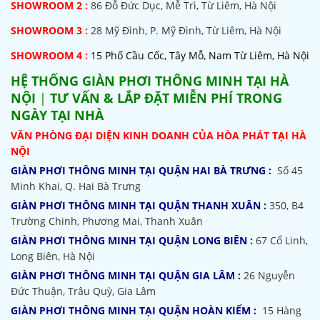
SHOWROOM 2 :
86 Đỗ Đức Dục, Mễ Trì, Từ Liêm, Hà Nội
SHOWROOM
3 :
28 Mỹ Đình, P. Mỹ Đình, Từ Liêm, Hà Nội
SHOWROOM 4 :
15 Phố Cầu Cốc, Tây Mỗ, Nam Từ Liêm, Hà Nội
HỆ THỐNG
GIÀN PHƠI THÔNG MINH TẠI HÀ
NỘI
|
TƯ VẤN & LẮP ĐẶT MIỄN PHÍ TRONG
NGÀY TẠI NHÀ
VĂN PHÒNG ĐẠI DIỆN KINH DOANH CỦA HÒA PHÁT TẠI HÀ
NỘI
GIÀN PHƠI THÔNG MINH TẠI QUẬN HAI BÀ TRƯNG :
Số 45
Minh Khai, Q. Hai Bà Trưng
GIÀN PHƠI THÔNG MINH TẠI QUẬN THANH XUÂN :
350, B4
Trường Chinh, Phương Mai, Thanh Xuân
GIÀN PHƠI THÔNG MINH TẠI QUẬN LONG BIÊN :
67 Cổ Linh,
Long Biên, Hà Nội
GIÀN PHƠI THÔNG MINH TẠI QUẬN GIA LÂM :
26 Nguyễn
Đức Thuận, Trâu Quỳ, Gia Lâm
GIÀN PHƠI THÔNG MINH TẠI QUẬN HOÀN KIẾM :
15 Hàng