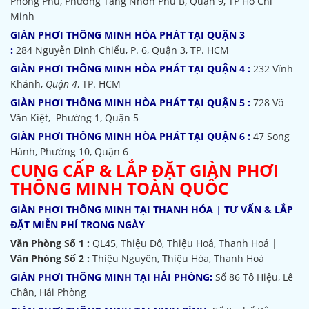
Phong Phú, Phường Tăng Nhơn Phú B, Quận 9, TP Hồ Chí
Minh
GIÀN PHƠI THÔNG MINH HÒA PHÁT TẠI QUẬN 3
:
284 Nguyễn Đình Chiểu, P. 6, Quận 3, TP. HCM
GIÀN PHƠI THÔNG MINH HÒA PHÁT TẠI QUẬN 4 :
232 Vĩnh
Khánh,
Quận 4
, TP. HCM
GIÀN PHƠI THÔNG MINH HÒA PHÁT TẠI QUẬN 5 :
728 Võ
Văn Kiệt, Phường 1, Quận 5
GIÀN PHƠI THÔNG MINH HÒA PHÁT TẠI QUẬN 6 :
47 Song
Hành, Phường 10, Quận 6
CUNG CẤP & LẮP ĐẶT GIÀN PHƠI
THÔNG MINH TOÀN QUỐC
GIÀN PHƠI THÔNG MINH TẠI THANH HÓA
|
TƯ VẤN & LẮP
ĐẶT MIỄN PHÍ TRONG NGÀY
Văn Phòng Số 1 :
QL45, Thiệu Đô, Thiệu Hoá, Thanh Hoá |
Văn Phòng Số 2 :
Thiệu Nguyên, Thiệu Hóa, Thanh Hoá
GIÀN PHƠI THÔNG MINH TẠI HẢI PHÒNG:
Số 86 Tô Hiệu, Lê
Chân, Hải Phòng