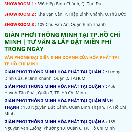
SHOWROOM
1 :
386 Hiệp Bình Chánh, Q. Thủ Đức
SHOWROOM 2 :
Kha Vạn Cân, P. Hiệp Bình Chánh, Q.Thủ Đức
SHOWROOM 3
: 109 Chu Văn An, Quận Bình Thạnh
GIÀN PHƠI THÔNG MINH TẠI TP.HỒ CHÍ
MINH
|
TƯ VẤN & LẮP ĐẶT MIỄN PHÍ
TRONG NGÀY
VĂN PHÒNG ĐẠI DIỆN KINH DOANH CỦA HÒA PHÁT TẠI
TP.HỒ CHÍ MINH
GIÀN PHƠI THÔNG MINH HÒA PHÁT TẠI QUẬN 2 :
Lương
Đình Của, P Bình Khánh, Quận 2, TP.HCM
GIÀN PHƠI THÔNG MINH HÒA PHÁT TẠI QUẬN 7 :
456
Huỳnh Tấn Phát, Quận 7, TP. Hồ Chí Minh
GIÀN PHƠI THÔNG MINH HÒA PHÁT TẠI QUẬN BÌNH
THẠNH :
180 Nguyễn Đức Cảnh, Quận Bình Thạnh, TP. Hồ Chí
Minh
GIÀN PHƠI THÔNG MINH HÒA PHÁT TẠI QUẬN 6 :
135
Nguyễn Văn Luông, Phường 10, Quận 6, TP. Hồ Chí Minh