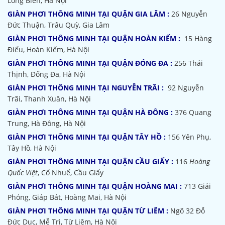
Long Biên, Hà Nội
GIÀN PHƠI THÔNG MINH TẠI QUẬN GIA LÂM :
26 Nguyễn
Đức Thuận, Trâu Quỳ, Gia Lâm
GIÀN PHƠI THÔNG MINH TẠI QUẬN HOÀN KIẾM :
15 Hàng
Điếu, Hoàn Kiếm, Hà Nội
GIÀN PHƠI THÔNG MINH TẠI QUẬN ĐÓNG ĐA :
256 Thái
Thịnh, Đống Đa, Hà Nội
GIÀN PHƠI THÔNG MINH TẠI NGUYỄN TRÃI :
92 Nguyễn
Trãi, Thanh Xuân, Hà Nội
GIÀN PHƠI THÔNG MINH TẠI QUẬN HÀ ĐÔNG :
376 Quang
Trung, Hà Đông, Hà Nội
GIÀN PHƠI THÔNG MINH TẠI QUẬN TÂY HỒ :
156 Yên Phụ,
Tây Hồ, Hà Nội
GIÀN PHƠI THÔNG MINH TẠI QUẬN CẦU GIẤY :
116
Hoàng
Quốc Việt
, Cổ Nhuế, Cầu Giấy
GIÀN PHƠI THÔNG MINH TẠI QUẬN HOÀNG MAI :
713 Giải
Phóng, Giáp Bát, Hoàng Mai, Hà Nội
GIÀN PHƠI THÔNG MINH TẠI QUẬN TỪ LIÊM :
Ngõ 32
Đỗ
Đức Dục, Mễ Trì, Từ Liêm, Hà Nội