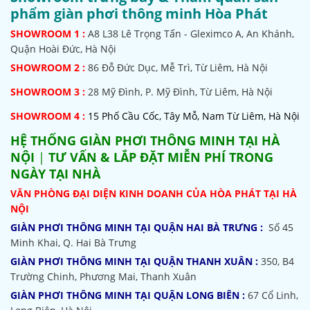
phẩm giàn phơi thông minh Hòa Phát
SHOWROOM
1 :
A8 L38 Lê Trọng Tấn - Gleximco A, An Khánh,
Quận Hoài Đức, Hà Nội
SHOWROOM 2 :
86 Đỗ Đức Dục, Mễ Trì, Từ Liêm, Hà Nội
SHOWROOM
3 :
28 Mỹ Đình, P. Mỹ Đình, Từ Liêm, Hà Nội
SHOWROOM 4 :
15 Phố Cầu Cốc, Tây Mỗ, Nam Từ Liêm, Hà Nội
HỆ THỐNG
GIÀN PHƠI THÔNG MINH TẠI HÀ
NỘI
|
TƯ VẤN & LẮP ĐẶT MIỄN PHÍ TRONG
NGÀY TẠI NHÀ
VĂN PHÒNG ĐẠI DIỆN KINH DOANH CỦA HÒA PHÁT TẠI HÀ
NỘI
GIÀN PHƠI THÔNG MINH TẠI QUẬN HAI BÀ TRƯNG :
Số 45
Minh Khai, Q. Hai Bà Trưng
GIÀN PHƠI THÔNG MINH TẠI QUẬN THANH XUÂN :
350, B4
Trường Chinh, Phương Mai, Thanh Xuân
GIÀN PHƠI THÔNG MINH TẠI QUẬN LONG BIÊN :
67 Cổ Linh,