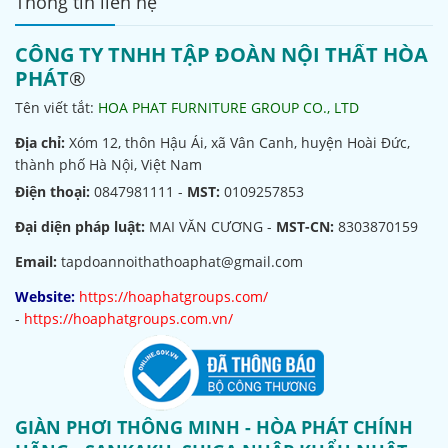
Thông tin liên hệ
CÔNG TY TNHH TẬP ĐOÀN NỘI THẤT HÒA
PHÁT
®
Tên viết tắt:
HOA PHAT FURNITURE GROUP CO., LTD
Địa chỉ:
Xóm 12, thôn Hậu Ái, xã Vân Canh, huyện Hoài Đức,
thành phố Hà Nội, Việt Nam
Điện thoại:
0847981111 -
MST:
0109257853
Đại diện pháp luật:
MAI VĂN CƯƠNG -
MST-CN:
8303870159
Email:
tapdoannoithathoaphat@gmail.com
Website:
https://hoaphatgroups.com/
-
https://hoaphatgroups.com.vn/
GIÀN PHƠI THÔNG MINH - HÒA PHÁT CHÍNH