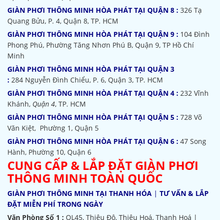
GIÀN PHƠI THÔNG MINH HÒA PHÁT TẠI QUẬN 8 :
326 Tạ
Quang Bửu, P. 4, Quận 8, TP. HCM
GIÀN PHƠI THÔNG MINH HÒA PHÁT TẠI QUẬN 9 :
104 Đình
Phong Phú, Phường Tăng Nhơn Phú B, Quận 9, TP Hồ Chí
Minh
GIÀN PHƠI THÔNG MINH HÒA PHÁT TẠI QUẬN 3
:
284 Nguyễn Đình Chiểu, P. 6, Quận 3, TP. HCM
GIÀN PHƠI THÔNG MINH HÒA PHÁT TẠI QUẬN 4 :
232 Vĩnh
Khánh,
Quận 4
, TP. HCM
GIÀN PHƠI THÔNG MINH HÒA PHÁT TẠI QUẬN 5 :
728 Võ
Văn Kiệt, Phường 1, Quận 5
GIÀN PHƠI THÔNG MINH HÒA PHÁT TẠI QUẬN 6 :
47 Song
Hành, Phường 10, Quận 6
CUNG CẤP & LẮP ĐẶT GIÀN PHƠI
THÔNG MINH TOÀN QUỐC
GIÀN PHƠI THÔNG MINH TẠI THANH HÓA
|
TƯ VẤN & LẮP
ĐẶT MIỄN PHÍ TRONG NGÀY
Văn Phòng Số 1 :
QL45, Thiệu Đô, Thiệu Hoá, Thanh Hoá |