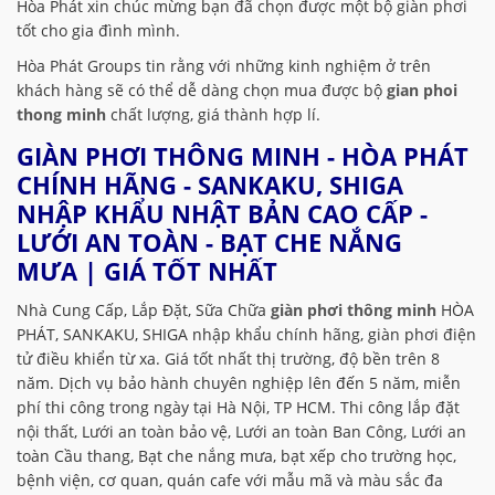
Hòa Phát xin chúc mừng bạn đã chọn được một bộ giàn phơi
tốt cho gia đình mình.
Hòa Phát Groups tin rằng với những kinh nghiệm ở trên
khách hàng sẽ có thể dễ dàng chọn mua được bộ
gian phoi
thong minh
chất lượng, giá thành hợp lí.
GIÀN PHƠI THÔNG MINH - HÒA PHÁT
CHÍNH HÃNG - SANKAKU, SHIGA
NHẬP KHẨU NHẬT BẢN CAO CẤP -
LƯỚI AN TOÀN - BẠT CHE NẮNG
MƯA | GIÁ TỐT NHẤT
Nhà Cung Cấp, Lắp Đặt, Sữa Chữa
giàn phơi thông minh
HÒA
PHÁT, SANKAKU, SHIGA nhập khẩu chính hãng, giàn phơi điện
tử điều khiển từ xa. Giá tốt nhất thị trường, độ bền trên 8
năm. Dịch vụ bảo hành chuyên nghiệp lên đến 5 năm, miễn
phí thi công trong ngày tại Hà Nội, TP HCM. Thi công lắp đặt
nội thất, Lưới an toàn bảo vệ, Lưới an toàn Ban Công, Lưới an
toàn Cầu thang, Bạt che nắng mưa, bạt xếp cho trường học,
bệnh viện, cơ quan, quán cafe với mẫu mã và màu sắc đa