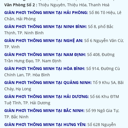
Văn Phòng Số 2 :
Thiệu Nguyên, Thiệu Hóa, Thanh Hoá
GIÀN PHƠI THÔNG MINH TẠI HẢI PHÒNG:
Số 86 Tô Hiệu, Lê
Chân, Hải Phòng
GIÀN PHƠI THÔNG MINH TẠI NINH BÌNH:
Số 8, phố Bắc
Thịnh, TP. Ninh Bình
GIÀN PHƠI THÔNG MINH TẠI NGHỆ AN:
Số 6 Nguyễn Văn Cừ,
TP. Vinh
GIÀN PHƠI THÔNG MINH TẠI NAM ĐỊNH:
Số 408, Đường
Trần Hưng Đạo, TP. Nam Định
GIÀN PHƠI THÔNG MINH TẠI HÒA BÌNH:
Số 914, Đường Cù
Chính Lan, TP. Hòa Bình
GIÀN PHƠI THÔNG MINH TẠI QUẢNG NINH:
Tổ 9 Khu 5A, Bãi
Cháy, Hạ Long
GIÀN PHƠI THÔNG MINH TẠI HẢI DƯƠNG:
Số 66 Khu ĐTM
Tuệ Tĩnh, TP. Hải Dương
GIÀN PHƠI THÔNG MINH TẠI BẮC NINH:
Số 99 Ngô Gia Tự,
TP. Bắc Ninh
GIÀN PHƠI THÔNG MINH TẠI HƯNG YÊN:
Số 628 Nguyễn