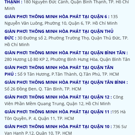
THẠNH :
180 Nguyễn Đức Cảnh, Quận Bình Thạnh, TP. Hồ Chí
Minh
GIÀN PHƠI THÔNG MINH HÒA PHÁT TẠI QUẬN 6 :
135
Nguyễn Văn Luông, Phường 10, Quận 6, TP. Hồ Chí Minh
GIÀN PHƠI THÔNG MINH HÒA PHÁT TẠI QUẬN THỦ
ĐỨC :
30 Đường số 2, Phường Trường Thọ, Quận Thủ Đức, TP.
Hồ Chí Minh
GIÀN PHƠI THÔNG MINH HÒA PHÁT TẠI QUẬN BÌNH TÂN :
280 Hương Lộ 80 KP 2, Phường Bình Hưng Hòa, Quận Bình Tân
GIÀN PHƠI THÔNG MINH HÒA PHÁT TẠI QUẬN TÂN
PHÚ :
Số 9 Tân Hương, P.Tân Thành, Q.Tân Phú, TP. HCM
GIÀN PHƠI THÔNG MINH HÒA PHÁT TẠI QUẬN TÂN BÌNH :
Số 26 Đồng Đen, Q. Tân Bình, TP. HCM
GIÀN PHƠI THÔNG MINH HÒA PHÁT TẠI QUẬN 12 :
Công
Viên Phần Mềm Quang Trung, Quận 12, Hồ Chí Minh
GIÀN PHƠI THÔNG MINH HÒA PHÁT TẠI QUẬN 11 :
195 Hà
Tôn Quyền, P. 4, Quận 11, TP. HCM
GIÀN PHƠI THÔNG MINH HÒA PHÁT TẠI QUẬN 10 :
736 Sư
Vạn Hạnh P.12, Quận 10, TP. HCM