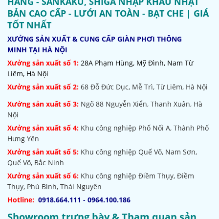
HÃNG - SANKAKU, SHIGA NHẬP KHẨU NHẬT
BẢN CAO CẤP - LƯỚI AN TOÀN - BẠT CHE | GIÁ
TỐT NHẤT
XƯỞNG SẢN XUẤT & CUNG CẤP GIÀN PHƠI THÔNG
MINH TẠI HÀ NỘI
Xưởng sản xuất số 1:
28A Phạm Hùng, Mỹ Đình, Nam Từ
Liêm, Hà Nội
Xưởng sản xuất số 2:
68 Đỗ Đức Dục, Mễ Trì, Từ Liêm, Hà Nội
Xưởng sản xuất số 3:
Ngõ 88 Nguyễn Xiển, Thanh Xuân, Hà
Nội
Xưởng sản xuất số 4:
Khu công nghiệp Phố Nối A, Thành Phố
Hưng Yên
Xưởng sản xuất số 5:
Khu công nghiệp Quế Võ,
Nam Sơn,
Quế Võ, Bắc Ninh
Xưởng sản xuất số 6:
Khu công nghiệp Điềm Thụy, Điềm
Thụy, Phú Bình, Thái Nguyên
Hotline:
0918.664.111 - 0964.100.186
Showroom trưng bày & Tham quan sản