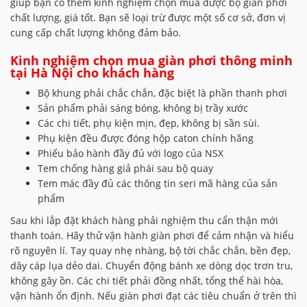
giúp bạn có thêm kinh nghiệm chọn mua được bộ giàn phơi
chất lượng, giá tốt. Bạn sẽ loại trừ được một số cơ sở, đơn vị
cung cấp chất lượng không đảm bảo.
Kinh nghiệm chọn mua giàn phơi thông minh
tại Hà Nội cho khách hàng
Bộ khung phải chắc chắn, đặc biệt là phần thanh phơi
Sản phẩm phải sáng bóng, không bị trầy xước
Các chi tiết, phụ kiện mịn, đẹp, không bị sần sùi.
Phụ kiện đều được đóng hộp caton chính hãng
Phiếu bảo hành đầy đủ với logo của NSX
Tem chống hàng giả phái sau bộ quay
Tem mác đầy đủ các thông tin seri mã hàng của sản
phẩm
Sau khi lắp đặt khách hàng phải nghiệm thu cẩn thận mới
thanh toán. Hãy thử vận hành giàn phơi để cảm nhận và hiểu
rõ nguyên lí. Tay quay nhẹ nhàng, bộ tời chắc chắn, bền đẹp,
dây cáp lụa dẻo dai. Chuyển động bánh xe dòng dọc trơn tru,
không gây ồn. Các chi tiết phải đồng nhất, tổng thể hài hòa,
vận hành ổn định. Nếu giàn phơi đạt các tiêu chuẩn ở trên thì