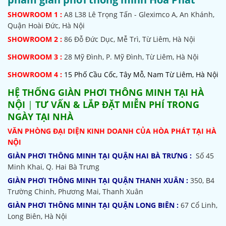
SHOWROOM
1 :
A8 L38 Lê Trọng Tấn - Gleximco A, An Khánh,
Quận Hoài Đức, Hà Nội
SHOWROOM 2 :
86 Đỗ Đức Dục, Mễ Trì, Từ Liêm, Hà Nội
SHOWROOM
3 :
28 Mỹ Đình, P. Mỹ Đình, Từ Liêm, Hà Nội
SHOWROOM 4 :
15 Phố Cầu Cốc, Tây Mỗ, Nam Từ Liêm, Hà Nội
HỆ THỐNG
GIÀN PHƠI THÔNG MINH TẠI HÀ
NỘI
|
TƯ VẤN & LẮP ĐẶT MIỄN PHÍ TRONG
NGÀY TẠI NHÀ
VĂN PHÒNG ĐẠI DIỆN KINH DOANH CỦA HÒA PHÁT TẠI HÀ
NỘI
GIÀN PHƠI THÔNG MINH TẠI QUẬN HAI BÀ TRƯNG :
Số 45
Minh Khai, Q. Hai Bà Trưng
GIÀN PHƠI THÔNG MINH TẠI QUẬN THANH XUÂN :
350, B4
Trường Chinh, Phương Mai, Thanh Xuân
GIÀN PHƠI THÔNG MINH TẠI QUẬN LONG BIÊN :
67 Cổ Linh,
Long Biên, Hà Nội