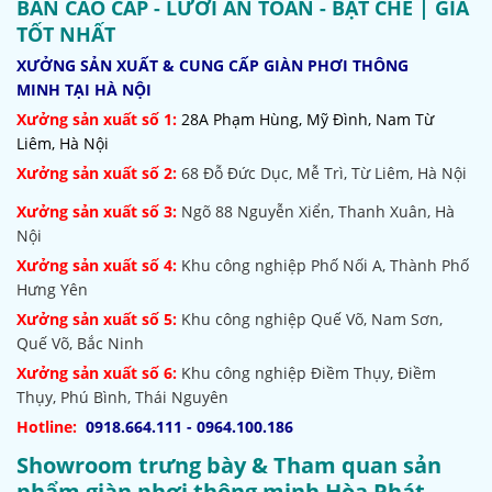
BẢN CAO CẤP - LƯỚI AN TOÀN - BẠT CHE | GIÁ
TỐT NHẤT
XƯỞNG SẢN XUẤT & CUNG CẤP GIÀN PHƠI THÔNG
MINH TẠI HÀ NỘI
Xưởng sản xuất số 1:
28A Phạm Hùng, Mỹ Đình, Nam Từ
Liêm, Hà Nội
Xưởng sản xuất số 2:
68 Đỗ Đức Dục, Mễ Trì, Từ Liêm, Hà Nội
Xưởng sản xuất số 3:
Ngõ 88 Nguyễn Xiển, Thanh Xuân, Hà
Nội
Xưởng sản xuất số 4:
Khu công nghiệp Phố Nối A, Thành Phố
Hưng Yên
Xưởng sản xuất số 5:
Khu công nghiệp Quế Võ,
Nam Sơn,
Quế Võ, Bắc Ninh
Xưởng sản xuất số 6:
Khu công nghiệp Điềm Thụy, Điềm
Thụy, Phú Bình, Thái Nguyên
Hotline:
0918.664.111 - 0964.100.186
Showroom trưng bày & Tham quan sản
phẩm giàn phơi thông minh Hòa Phát