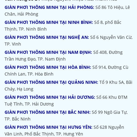
GIÀN PHƠI THÔNG MINH TẠI HẢI PHÒNG:
Số 86 Tô Hiệu, Lê
Chân, Hải Phòng
GIÀN PHƠI THÔNG MINH TẠI NINH BÌNH:
Số 8, phố Bắc
Thịnh, TP. Ninh Bình
GIÀN PHƠI THÔNG MINH TẠI NGHỆ AN:
Số 6 Nguyễn Văn Cừ,
TP. Vinh
GIÀN PHƠI THÔNG MINH TẠI NAM ĐỊNH:
Số 408, Đường
Trần Hưng Đạo, TP. Nam Định
GIÀN PHƠI THÔNG MINH TẠI HÒA BÌNH:
Số 914, Đường Cù
Chính Lan, TP. Hòa Bình
GIÀN PHƠI THÔNG MINH TẠI QUẢNG NINH:
Tổ 9 Khu 5A, Bãi
Cháy, Hạ Long
GIÀN PHƠI THÔNG MINH TẠI HẢI DƯƠNG:
Số 66 Khu ĐTM
Tuệ Tĩnh, TP. Hải Dương
GIÀN PHƠI THÔNG MINH TẠI BẮC NINH:
Số 99 Ngô Gia Tự,
TP. Bắc Ninh
GIÀN PHƠI THÔNG MINH TẠI HƯNG YÊN:
Số 628 Nguyễn
Văn Linh, Phố Bắc Thịnh, TP. Hưng Yên