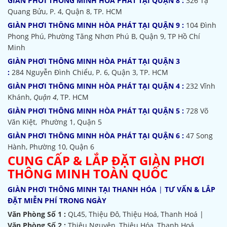
GIÀN PHƠI THÔNG MINH HÒA PHÁT TẠI QUẬN 8 :
326 Tạ
Quang Bửu, P. 4, Quận 8, TP. HCM
GIÀN PHƠI THÔNG MINH HÒA PHÁT TẠI QUẬN 9 :
104 Đình
Phong Phú, Phường Tăng Nhơn Phú B, Quận 9, TP Hồ Chí
Minh
GIÀN PHƠI THÔNG MINH HÒA PHÁT TẠI QUẬN 3
:
284 Nguyễn Đình Chiểu, P. 6, Quận 3, TP. HCM
GIÀN PHƠI THÔNG MINH HÒA PHÁT TẠI QUẬN 4 :
232 Vĩnh
Khánh,
Quận 4
, TP. HCM
GIÀN PHƠI THÔNG MINH HÒA PHÁT TẠI QUẬN 5 :
728 Võ
Văn Kiệt, Phường 1, Quận 5
GIÀN PHƠI THÔNG MINH HÒA PHÁT TẠI QUẬN 6 :
47 Song
Hành, Phường 10, Quận 6
CUNG CẤP & LẮP ĐẶT GIÀN PHƠI
THÔNG MINH TOÀN QUỐC
GIÀN PHƠI THÔNG MINH TẠI THANH HÓA
|
TƯ VẤN & LẮP
ĐẶT MIỄN PHÍ TRONG NGÀY
Văn Phòng Số 1 :
QL45, Thiệu Đô, Thiệu Hoá, Thanh Hoá |
Văn Phòng Số 2 :
Thiệu Nguyên, Thiệu Hóa, Thanh Hoá