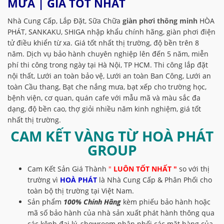
MƯA | GIÁ TỐT NHẤT
Nhà Cung Cấp, Lắp Đặt, Sữa Chữa
giàn phơi thông minh
HÒA
PHÁT, SANKAKU, SHIGA nhập khẩu chính hãng, giàn phơi điện
tử điều khiển từ xa. Giá tốt nhất thị trường, độ bền trên 8
năm. Dịch vụ bảo hành chuyên nghiệp lên đến 5 năm, miễn
phí thi công trong ngày tại Hà Nội, TP HCM. Thi công lắp đặt
nội thất, Lưới an toàn bảo vệ, Lưới an toàn Ban Công, Lưới an
toàn Cầu thang, Bạt che nắng mưa, bạt xếp cho trường học,
bệnh viện, cơ quan, quán cafe với mẫu mã và màu sắc đa
dạng, độ bền cao, thợ giỏi nhiều năm kinh nghiệm, giá tốt
nhất thị trường.
CAM KẾT VÀNG TỪ
HOÀ PHÁT
GROUP
Cam Kết Sản Giá Thành
"
LUÔN TỐT NHẤT "
so với thị
trường vì
HOÀ PHÁT
là Nhà Cung Cấp & Phân Phối cho
toàn bộ thị trường tại Việt Nam.
Sản phẩm
100% Chính Hãng
kèm phiếu bảo hành hoặc
mã số bảo hành của nhà sản xuất phát hành thông qua
các kênh đại lý, showroom phân phối các mặt hàng của