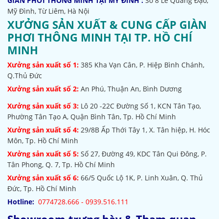
GIÀN PHƠI THÔNG MINH TẠI MỸ ĐÌNH :
Số 8 Lê Quang Đạo,
Mỹ Đình, Từ Liêm, Hà Nội
XƯỞNG SẢN XUẤT & CUNG CẤP GIÀN
PHƠI THÔNG MINH TẠI TP. HỒ CHÍ
MINH
Xưởng sản xuất số 1:
385
Kha Vạn Cân, P. Hiệp Bình Chánh,
Q.Thủ Đức
Xưởng sản xuất số 2:
An Phú, Thuận An, Bình Dương
Xưởng sản xuất số 3:
Lô 20 -22C Đường Số 1, KCN Tân Tạo,
Phường Tân Tạo A, Quận Bình Tân, Tp. Hồ Chí Minh
Xưởng sản xuất số 4:
29/8B Ấp Thới Tây 1, X. Tân hiệp, H. Hóc
Môn, Tp. Hồ Chí Minh
Xưởng sản xuất số 5:
Số 27, Đường 49, KDC Tân Qui Đông, P.
Tân Phong, Q. 7, Tp. Hồ Chí Minh
Xưởng sản xuất số 6:
66/5 Quốc Lộ 1K, P. Linh Xuân, Q. Thủ
Đức, Tp. Hồ Chí Minh
Hotline:
0774728.666 - 0939.516.111
Showroom trưng bày & Tham quan