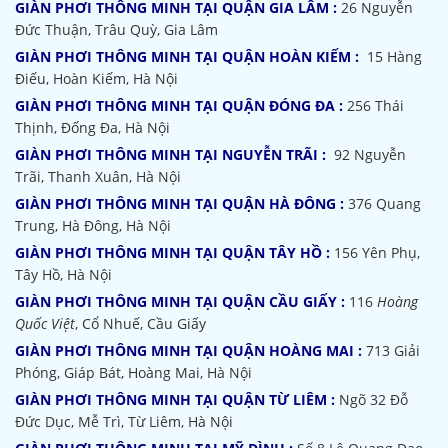
GIÀN PHƠI THÔNG MINH TẠI QUẬN GIA LÂM :
26 Nguyễn
Đức Thuận, Trâu Quỳ, Gia Lâm
GIÀN PHƠI THÔNG MINH TẠI QUẬN HOÀN KIẾM :
15 Hàng
Điếu, Hoàn Kiếm, Hà Nội
GIÀN PHƠI THÔNG MINH TẠI QUẬN ĐÓNG ĐA :
256 Thái
Thịnh, Đống Đa, Hà Nội
GIÀN PHƠI THÔNG MINH TẠI NGUYỄN TRÃI :
92 Nguyễn
Trãi, Thanh Xuân, Hà Nội
GIÀN PHƠI THÔNG MINH TẠI QUẬN HÀ ĐÔNG :
376 Quang
Trung, Hà Đông, Hà Nội
GIÀN PHƠI THÔNG MINH TẠI QUẬN TÂY HỒ :
156 Yên Phụ,
Tây Hồ, Hà Nội
GIÀN PHƠI THÔNG MINH TẠI QUẬN CẦU GIẤY :
116
Hoàng
Quốc Việt
, Cổ Nhuế, Cầu Giấy
GIÀN PHƠI THÔNG MINH TẠI QUẬN HOÀNG MAI :
713 Giải
Phóng, Giáp Bát, Hoàng Mai, Hà Nội
GIÀN PHƠI THÔNG MINH TẠI QUẬN TỪ LIÊM :
Ngõ 32
Đỗ
Đức Dục, Mễ Trì, Từ Liêm, Hà Nội