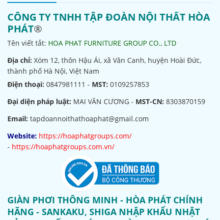
CÔNG TY TNHH TẬP ĐOÀN NỘI THẤT HÒA
PHÁT
®
Tên viết tắt:
HOA PHAT FURNITURE GROUP CO., LTD
Địa chỉ:
Xóm 12, thôn Hậu Ái, xã Vân Canh, huyện Hoài Đức,
thành phố Hà Nội, Việt Nam
Điện thoại:
0847981111 -
MST:
0109257853
Đại diện pháp luật:
MAI VĂN CƯƠNG -
MST-CN:
8303870159
Email:
tapdoannoithathoaphat@gmail.com
Website:
https://hoaphatgroups.com/
-
https://hoaphatgroups.com.vn/
GIÀN PHƠI THÔNG MINH - HÒA PHÁT CHÍNH
HÃNG - SANKAKU, SHIGA NHẬP KHẨU NHẬT