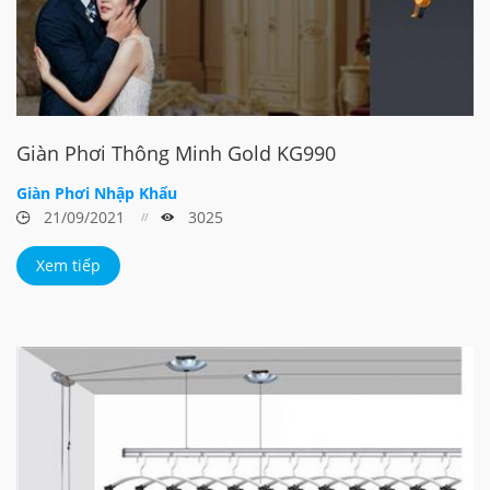
Giàn Phơi Thông Minh Gold KG990
Giàn Phơi Nhập Khẩu
21/09/2021
3025
Xem tiếp