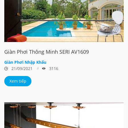
Giàn Phơi Thông Minh SERI AV1609
Giàn Phơi Nhập Khẩu
21/09/2021
3116
Xem tiếp