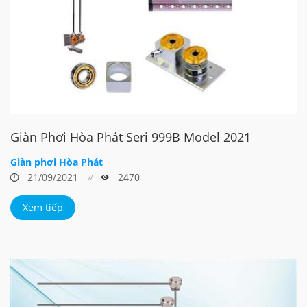
Giàn Phơi Hòa Phát Seri 999B Model 2021
Giàn phơi Hòa Phát
21/09/2021
2470
Xem tiếp