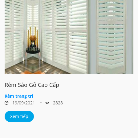
Rèm Sáo Gỗ Cao Cấp
Rèm trang trí
19/09/2021
2828
Xem tiếp