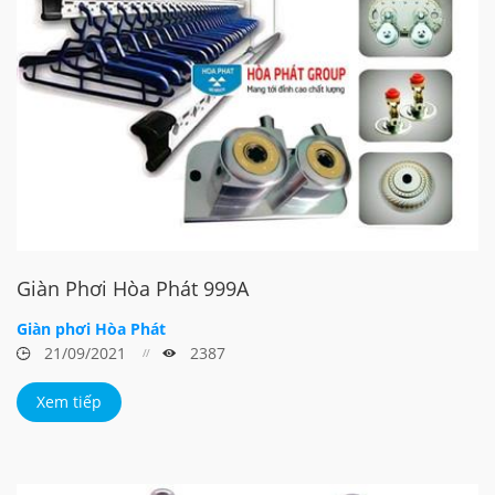
Giàn Phơi Hòa Phát 999A
Giàn phơi Hòa Phát
21/09/2021
2387
Xem tiếp