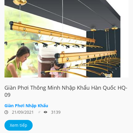
Giàn Phơi Thông Minh Nhập Khẩu Hàn Quốc HQ-
09
Giàn Phơi Nhập Khẩu
21/09/2021
3139
Xem tiếp