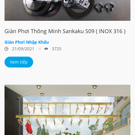
Giàn Phơi Thông Minh Sankaku S09 ( INOX 316 )
Giàn Phơi Nhập Khẩu
21/09/2021
3725
Xem tiếp