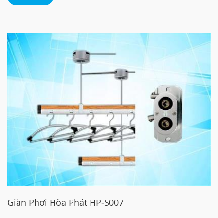
Giàn Phơi Hòa Phát HP-S007