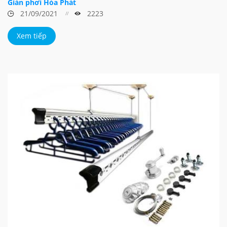
Giàn phơi Hòa Phát
21/09/2021
2223
Xem tiếp