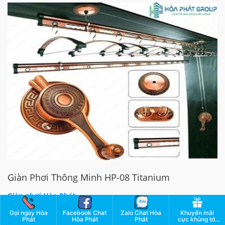
Giàn Phơi Thông Minh HP-08 Titanium
Giàn phơi Hòa Phát
17/08/2021
3453
Gọi ngay Hòa
Facebook Chat
Zalo Chat Hòa
Khuyến mãi
Phát
Hòa Phát
Phát
cực khủng tới