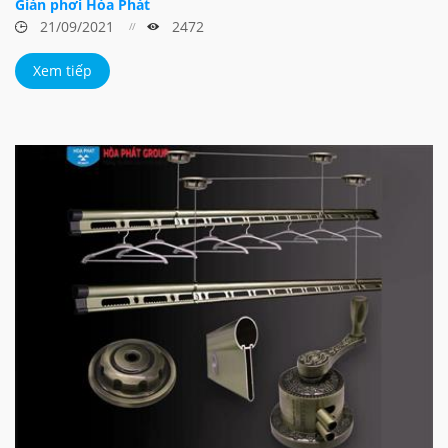
Giàn phơi Hòa Phát
21/09/2021
2472
Xem tiếp