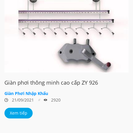
Giàn phơi thông minh cao cấp ZY 926
Giàn Phơi Nhập Khẩu
21/09/2021
2920
Xem tiếp