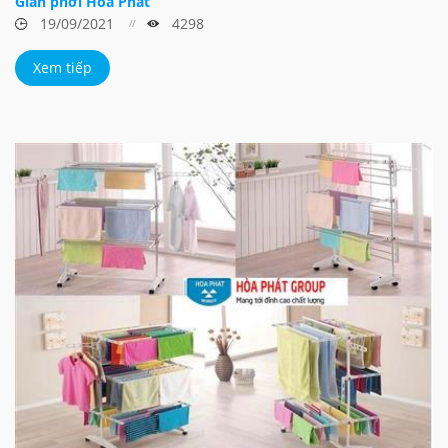
Giàn phơi Hòa Phát
19/09/2021
4298
Xem tiếp