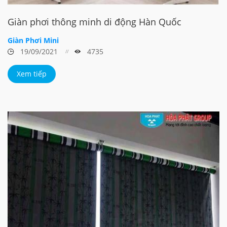
Giàn phơi thông minh di động Hàn Quốc
Giàn Phơi Mini
19/09/2021
4735
Xem tiếp