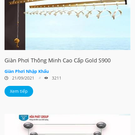
Giàn Phơi Thông Minh Cao Cấp Gold S900
Giàn Phơi Nhập Khẩu
21/09/2021
3211
Xem tiếp