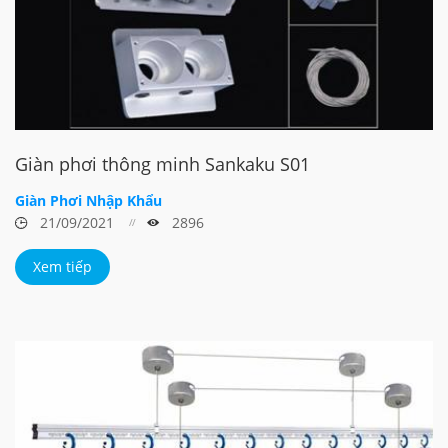
Giàn phơi thông minh Sankaku S01
Giàn Phơi Nhập Khẩu
21/09/2021
2896
Xem tiếp