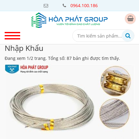
0964.100.186
Nhập Khẩu
Đang xem 1/2 trang. Tổng số: 87 bản ghi được tìm thấy.