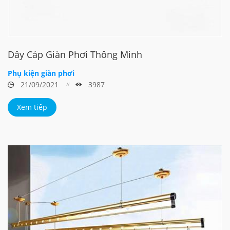
Dây Cáp Giàn Phơi Thông Minh
Phụ kiện giàn phơi
21/09/2021
3987
Xem tiếp