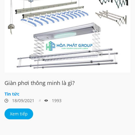
Giàn phơi thông minh là gì?
Tin tức
18/09/2021
1993
Xem tiếp