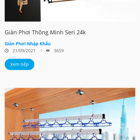
Giàn Phơi Thông Minh Seri 24k
Giàn Phơi Nhập Khẩu
21/09/2021
3659
Xem tiếp